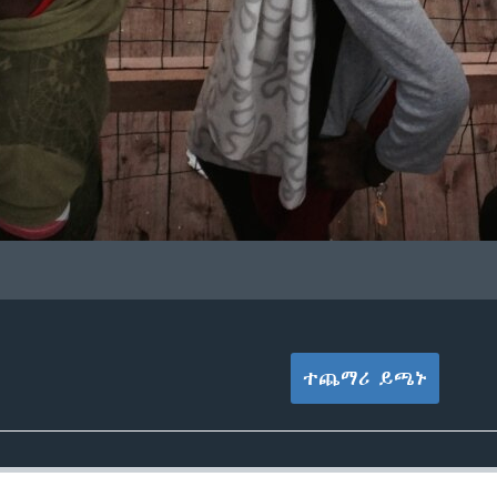
ተጨማሪ ይጫኑ