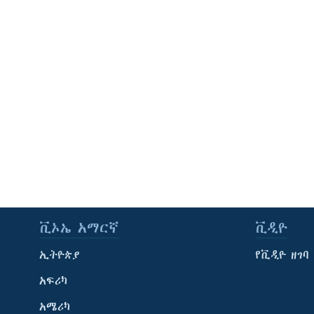
ቪኦኤ አማርኛ
ቪዲዮ
ኢትዮጵያ
የቪዲዮ ዘገባ
አፍሪካ
አሜሪካ