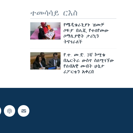
ተመሳሳይ ርእስ
የሜዲቴራኒያኑ ‘ዘመቻ
ሶፍያ’ በልጇ የተሰየመው
ሶማሊያዊት ታሪኳን
ትናገራለች
የ.ተ. መ.ድ. 3ኛ ኮሚቴ
በኤርትራ ውስጥ ስለሚገኘው
የሰብአዊ መብት ሁኔታ
ሪፖርቱን አቀረበ