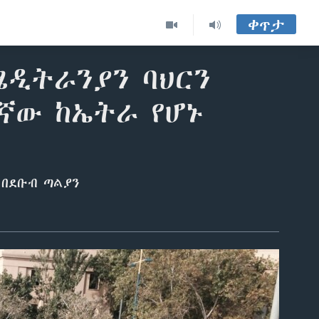
ቀጥታ
ሜዲትራንያን ባህርን
ኛው ከኤትራ የሆኑ
 በደቡብ ጣልያን