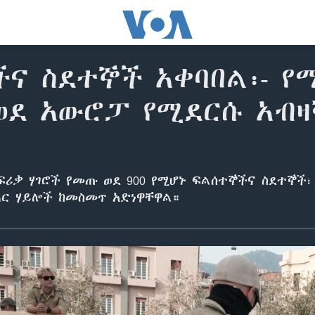
ና ስደተኞች አቀባበል፡- የ
ወደ አውሮፓ የሚደርሱ አብዛ
አፍሪቃ ሃገሮች የመጡ ወደ 900 የሚሆኑ ፍልሰተኞችና ስደተኞች፣
ሕር ሃይሎች ከመስመጥ አድነዋቸዋል።