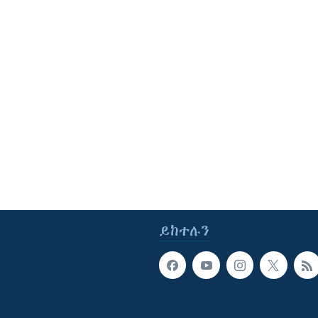
ይከተሉን