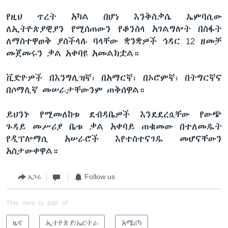
የዚህ ጥረት አካል በሆነ እንቅስቃሴ ኤምባሲው
ለኢትዮጵያዊያን የሚሰጠውን የቆንስላ አገልግሎት በስፋት
ለማስተዋወቅ ያስችላሉ ባላቸው ቋንቋዎች ኅዳር 12 ዘመቻ
መጀመሩን ቃል አቀባዩ አመልክቷል።
ቪድዮዎች በእንግሊዝኛ፣ በአማርኛ፣ በኦሮምኛ፣ በትግርኛና
በሶማሊኛ መሠራታቸውንም ጠቅሰዋል።
ይህንኑ የሚመለከቱ ደብዳቤዎች እንደደረሷቸው የውጭ
ጉዳይ መሥሪያ ቤቱ ቃል አቀባይ ጠቁመው በተለመዱት
የዲፕሎማሲ አሠራሮች እየተስተናገዱ መሆናቸውን
አስታውቀዋል።
አጋሩ
Follow us
This item is part of
ዜና
ኢትዮጵያ/ኤርትራ
አሜሪካ