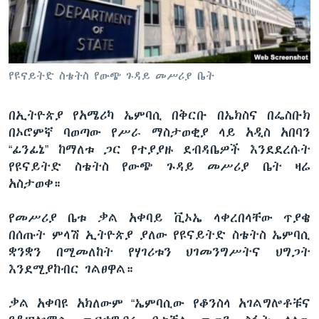
ቋንቋዎች
የዩናይትድ ስቴትስ የውጭ ጉዳይ መሥሪያ ቤት
በኢትዮጵያ የአሜሪካ ኤምባሲ በቅርቡ በኤክስና በፌስቡክ
በኦሮምኛ ባወጣው የሥራ ማስታወቂያ ላይ አዲስ አበባን
“ፊንፊኔ” ከማለቱ ጋር የተያያዙ ደብዳቤዎች እንደደረሱት
የዩናይትድ ስቴትስ የውጭ ጉዳይ መሥሪያ ቤት ዛሬ
አስታወቀ።
የመሥሪያ ቤቱ ቃል አቀባይ ቪኦኤ ላቀረበላቸው ጥያቄ
በሰጡት ምላሽ ኢትዮጵያ ያለው የዩናይትድ ስቴትስ ኤምባሲ
ቋንቋን በሚመለከት የሃገሪቱን ህገመንግሥትና ህግጋት
እንደሚያከብር ገልፀዋል።
ቃል አቀባዩ አክለውም “ኤምባሲው የቆንስላ አገልግሎቶቹና