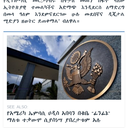
የዲፕሎማሲ መርኃግብሩ በተቻለ መጠን ስፋት ላለው
ኢትዮጵያዊ ተመልካችና አድማጭ እንዲደርስ ለማድረግ
በመላ ዓለም እንደምናደርገው ሁሉ መደበኛና ዲጂታል
ሚድያን ዘወትር ይጠቀማል” ብለዋል።
SEE ALSO:
የአሜሪካ ኤምባሲ ዐዲስ አበባን በቁቤ “ፊንፊኔ”
ማለቱ ተቃውሞ ሲያስነሣ ያበረታቱም አሉ