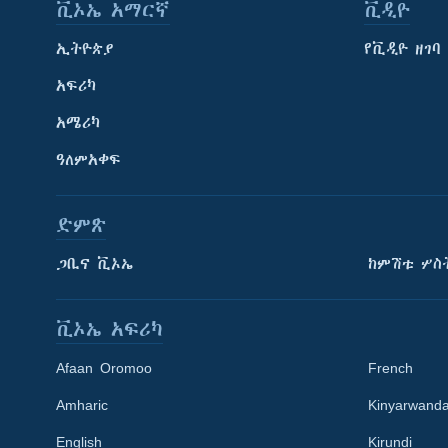
ቪኦኤ አማርኛ
ቪዲዮ
ኢትዮጵያ
የቪዲዮ ዘገባ
አፍሪካ
አሜሪካ
ዓለምአቀፍ
ድምጽ
ጋቢና ቪኦኤ
ከምሽቱ ሦስ
ቪኦኤ አፍሪካ
Afaan Oromoo
French
Amharic
Kinyarwand
English
Kirundi
Learning English