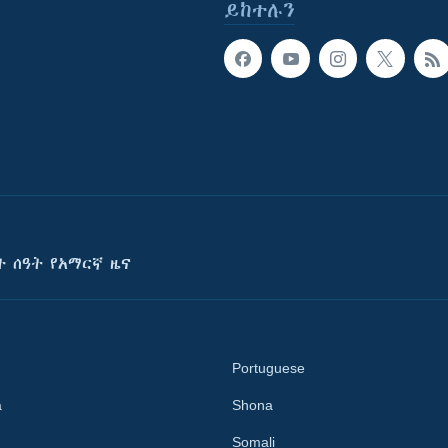
ይከተሉን
ት ሰዓት የአማርኛ ዜና
Portuguese
a
Shona
Somali