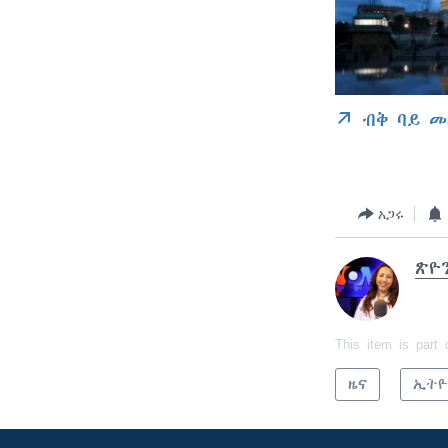
ብቅ ባይ መ
አጋሩ
ጽዮ
This item is part 
ዜና
ኢትዮ