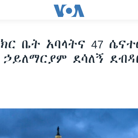
ምክር ቤት አባላትና 47 ሴና
 ኃይለማርያም ደሳለኝ ደብዳ