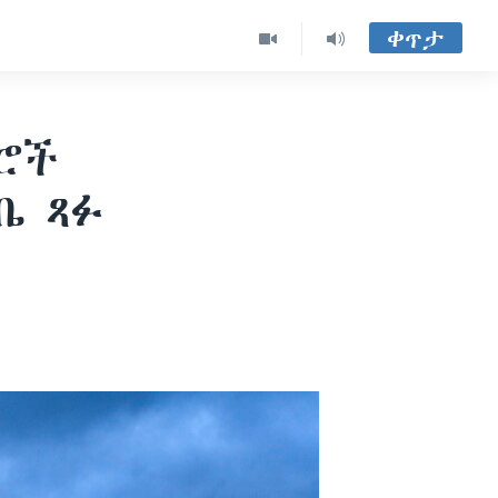
ቀጥታ
ተሮች
ቤ ጻፉ