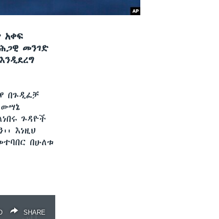
 አቀፍ
በሕጋዊ መንገድ
እንዲደረግ
ያ በጉዲፈቻ
 ውሣኔ
ለነበሩ ጉዳዮች
፡፡ እነዚህ
መተባበር በሁለቱ
D
SHARE