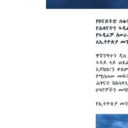
የዩናይትድ ስቴ
የሕጻናትን ጉዲ
የጉዲፈቻ አሠራ
ለኢትዮጵያ መን
ዋሽንግተን ዲ
ጉዳይ ላይ ወደ
እያከበርን ቀደም
የሚሰጠው መፍት
ሕፃናት ከአሳዳ
ሀገሮቻችን መካ
የኢትዮጵያ መን