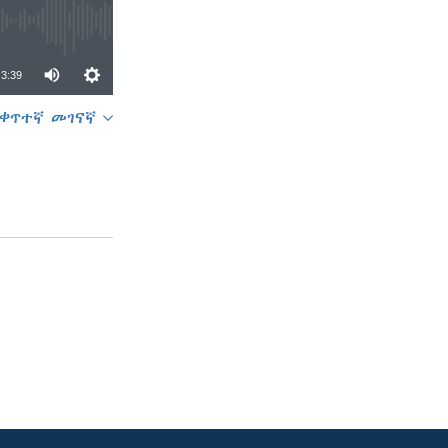
3:39
ቀጥተኛ መገናኛ
SHARE