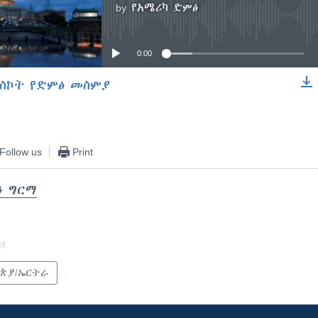
by
የአሜሪካ ድምፅ
No media source currently available
0:00
ስኮት የድምፅ መስምያ
EMBED
Follow us
Print
ን ግርማ
of
ጵያ/ኤርትራ