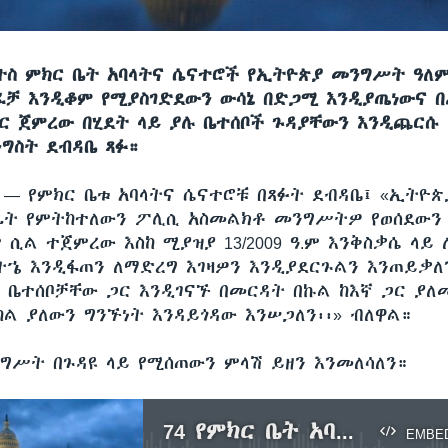
ትስ ምክር ቤት አባላትና ሴናተሮች የኢትዮጵያ መንግሥት ዓለም
ፈቻ እንዲቆም የሚያስገድደውን ውሳኔ በድጋሚ እንዲያጤነውና 
ር ጀምረው በሂደት ላይ ያሉ ቤተሰቦች ጉዳያቸውን እንዲጨርሱ 
ግስት ደብዳቤ ጻፉ።
ሲ —
የምክር ቤቱ አባላትና ሴናተሮቹ በጻፉት ደብዳቤ፤ «ኢትዮጵ
ፊት የምትከተለውን ፖሊሲ አስመልክቶ መንግሥትዎ የወሰደውን
 ሲል ተጀምረው እስከ ሚያዝያ 13/2009 ዓ.ም እንቅስቃሴ ላይ 
ኄ እንዲፋጠን ለማድረግ እገዛዎን እንዲያደርጉልን እንጠይቃለን
ጊ ቤተሰቦቻቸው ጋር እንዲገናኙ በመርዳት በኩል ከእኛ ጋር ያለ
ከል ያለውን ግንኙነት እንዳይጎዳው እንሠጋለን፡፡» ብለዋል።
ግሥት በጉዳዩ ላይ የሚሰጠውን ምላሽ ይዘን እንመለሳለን።
74 የምክር ቤት አባላትና 47 ሴናተሮች ለጠ/ሚ ኃይለማርያም ደሳለኝ ደብዳቤ ፃፉ
EMBE