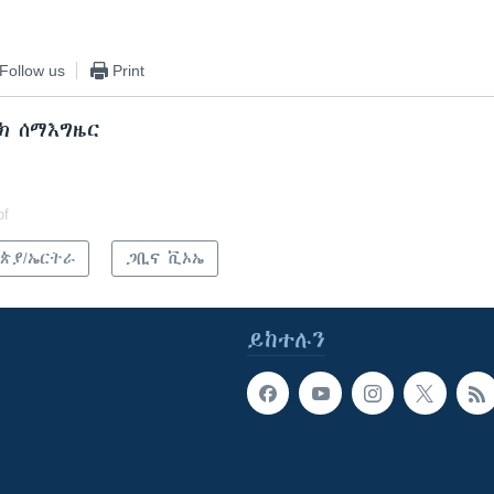
Follow us
Print
ክ ሰማእግዜር
of
ጵያ/ኤርትራ
ጋቢና ቪኦኤ
ይከተሉን