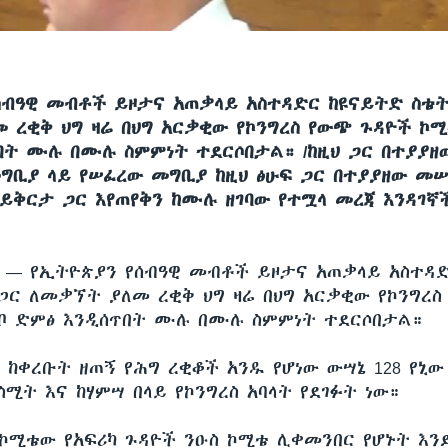
ሰብዓዊ መብቶች ይዞታና አጠቃላይ አስተዳድር ከዩናይትድ ስቴ
 ረቂቅ ህግ ዛሬ በህግ አርቃቂው የኮንግረስ የውጭ ጉዳዮች ኮሚ
በት ሙሉ በሙሉ ስምምነት ተደርሶበታል። /ከዚህ ጋር በተያያዘ
መግቢያ ላይ የሠፈረው መግቢያ ከዚህ ፅሁፍ ጋር በተያያዘው መ
ከይቅርታ ጋር እየጠየቅን ከሙሉ ዘገባው የተሟላ መረጃ እንዳገኛ
ሲ —
የኢትዮጵያን የሰብዓዊ መብቶች ይዞታና አጠቃላይ አስተዳ
ጋር ለመቃኘት ያለመ ረቂቅ ህግ ዛሬ በህግ አርቃቂው የኮንግረስ
ቦ ድምፅ እንዲሰጥበት ሙሉ በሙሉ ስምምነት ተደርሶበታል።
ከቀረቡት ዘጠኝ የሕግ ረቂቆች አንዱ የሆነው ውሣኔ 128 የኒ
ስሚት እና ከሃምሣ በላይ የኮንግረስ አባላት የደገፉት ነው።
ኮሚቴው የአፍሪካ ጉዳዮች ንዑስ ኮሚቴ ሊቀመንበር የሆኑት እን