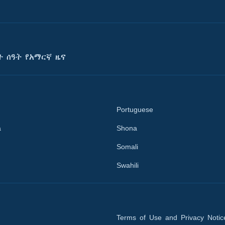
ት ሰዓት የአማርኛ ዜና
Portuguese
a
Shona
Somali
Swahili
Terms of Use and Privacy Notic