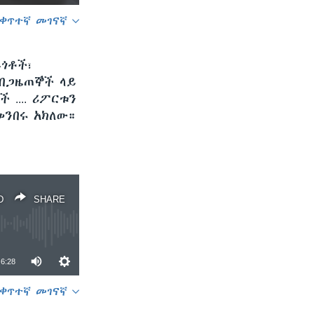
ቀጥተኛ መገናኛ
SHARE
ጎቶች፣
 በጋዜጠኞች ላይ
.... ሪፖርቱን
መንበሩ አክለው።
width
px
D
SHARE
6:28
ቀጥተኛ መገናኛ
SHARE