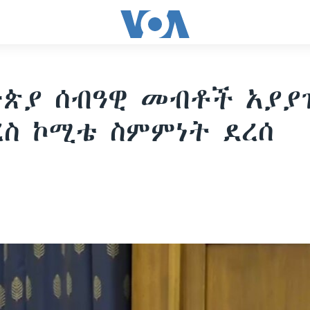
ጵያ ሰብዓዊ መብቶች አያያ
ረስ ኮሚቴ ስምምነት ደረሰ