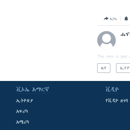
አጋሩ
ሔኖ
This item is part 
ዜና
ኢትዮ
ቪኦኤ አማርኛ
ቪዲዮ
ኢትዮጵያ
የቪዲዮ ዘገባ
አፍሪካ
አሜሪካ