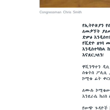
Congressman Chris Smith
የኢትዮጵያን የ
ለመቃኘት ያለመ
ድምፅ እንዲሰጥ
የቪድዮ ዘገባ 
እንዲስተካከል 
እናደርጋለን/
ዋሺንግተን ዲ
ስቴትስ ፖሊሲ 
ኮሚቴ ፊት ቀር
ለሙሉ ኮሚቴው 
እንደራሴ ክሪስ 
የውጭ ጉዳዮች 