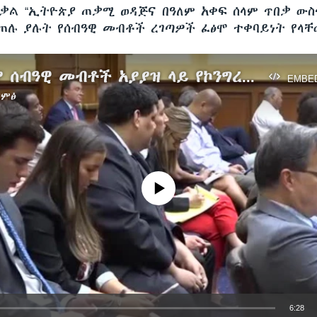
ቃል “ኢትዮጵያ ጠቃሚ ወዳጅና በዓለም አቀፍ ሰላም ጥበቃ ውስ
ጠሉ ያሉት የሰብዓዊ መብቶች ረገጣዎች ፈፅሞ ተቀባይነት የላቸ
በኢትዮጵያ ሰብዓዊ መብቶች አያያዝ ላይ የኮንግረስ ኮሚቴ ውሣኔ አሣለፈ
EMBE
ድምፅ
No media source currently available
6:28