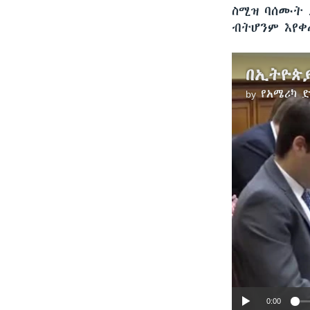
ስሚዝ ባሰሙት 
ብትሆንም እየቀ
by
የአሜሪካ 
0:00