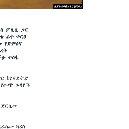
ትስ ፖሊሲ ጋር
ቴ ፊት ቀርቦ
ው የድምፅና
ሠረት
ችሁ ተስፋ
ድር ከዩናይትድ
 የውጭ ጉዳዮች
ው ጀርሲው
ደራሴው ክሪስ