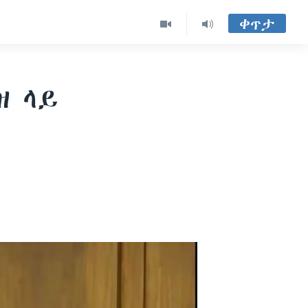
ቀጥታ
ዝ ላይ