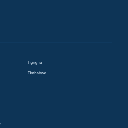
Tigrigna
Zimbabwe
e