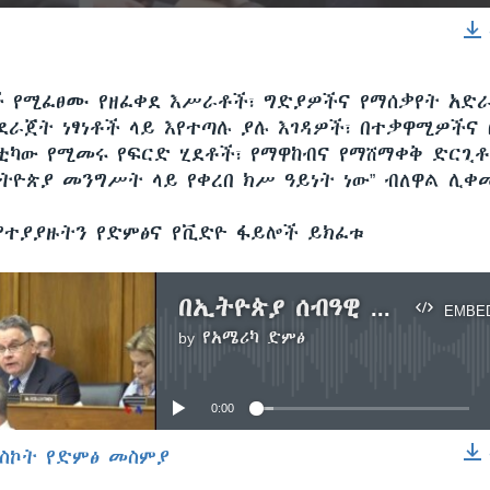
EMBED
ች የሚፈፀሙ የዘፈቀደ እሥራቶች፣ ግድያዎችና የማሰቃየት አድራ
ደራጀት ነፃነቶች ላይ እየተጣሉ ያሉ እገዳዎች፣ በተቃዋሚዎችና
ቲካው የሚመሩ የፍርድ ሂደቶች፣ የማዋከብና የማሸማቀቅ ድርጊቶች 
ትዮጵያ መንግሥት ላይ የቀረበ ክሥ ዓይነት ነው” ብለዋል ሊቀ
የተያያዙትን የድምፅና የቪድዮ ፋይሎች ይክፈቱ
በኢትዮጵያ ሰብዓዊ መብቶች አያያዝ ላይ የኮንግረስ ኮሚቴ ውሣኔ አሣለፈ
EMBE
by
የአሜሪካ ድምፅ
No media source currently available
0:00
ስኮት የድምፅ መስምያ
EMBED