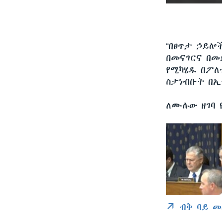
“በፀጥታ ኃይሎ
በመናገርና በመ
የሚካሄዱ በፖለ
ስታነብቡት በኢ
ለሙሉው ዘገባ 
ብቅ ባይ መ