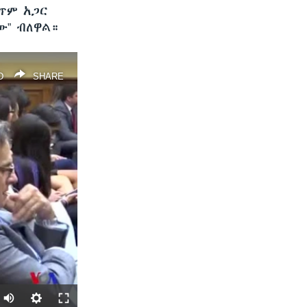
ጥም አጋር
ው” ብለዋል።
D
SHARE