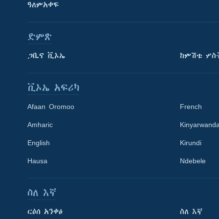
ዓለምአቀፍ
ድምጽ
ጋቢና ቪኦኤ
ከምሽቱ ሦስ
ቪኦኤ አፍሪካ
Afaan Oromoo
French
Amharic
Kinyarwand
English
Kirundi
Learning English
Hausa
Ndebele
ይከተሉን
ስለ እኛ
ርዕሰ አንቀፅ
ስለ እኛ
ቋንቋዎች