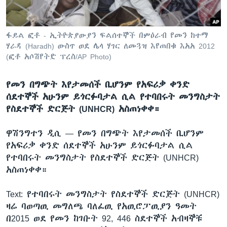
ፋይል ፎቶ - ኢትዮጵያውያን ፍልሰተኞች በምዕራብ የመን ከተማ
ቋንቋዎች
ሃራዳ (Haradh) ውስጥ ወደ ሌላ ሃገር ለመጓዝ እየጠበቁ እአአ 2012
(ፎቶ አሶሽየትድ ፕረስ/AP Photo)
የመን በግጭት እየታመሰች ቢሆንም የአፍሪቃ ቀንድ
ሰደተኞች አሁንም ይጎርፉባታል ሲል የተባበሩት መንግስታት
የስደተኞች ድርጅት (UNHCR) አስጠነቀቀ።
ዋሽንግተን ዲሲ —
የመን በግጭት እየታመሰች ቢሆንም
የአፍሪቃ ቀንድ ሰደተኞች አሁንም ይጎርፉባታል ሲል
የተባበሩት መንግስታት የስደተኞች ድርጅት (UNHCR)
አስጠነቀቀ።
Text: የተባበሩት መንግስታት የስደተኞች ድርጅት (UNHCR)
ዛሬ ባወጣዉ መግለጫ ባለፈዉ የአዉሮፓዉያን ዓመት
በ2015 ወደ የመን ከገቡት 92, 446 ስደተኞች አብዛኞቹ