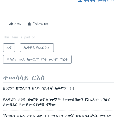
ቀጥተኛ መገናኛ
አጋሩ
Follow us
This item is part of
ዜና
ኢትዮጵያ/ኤርትራ
ፍልሰት ወደ አውሮፓ ሞት ወይም ሽረት
ተመሳሳይ ርእስ
ዘንድሮ ከሚሊዮን በላይ ስደተኛ አውሮፓ ገባ
የአፍሪካ ቀንድ ሀገሮች ለፍልሰተኞች የተመደበውን የእርዳታ ገንዘብ
ለመቋደስ የመጀመሪያዎቹ ናቸው
ጀርመን እአአ 2015 ወደ 1.1 ሚልዮን ሰዎች በፍልሰተኛነት ድንበሯ