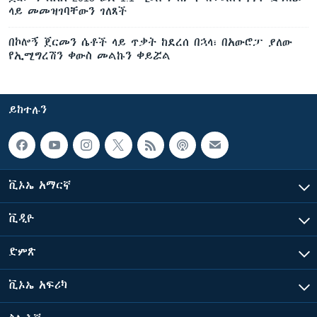
ላይ መመዝገባቸውን ገለጸች
በኮሎኝ ጀርመን ሴቶች ላይ ጥቃት ከደረሰ በኋላ፣ በአውሮፓ ያለው
የኢሚግረሽን ቀውስ መልኩን ቀይሯል
ይከተሉን
ቪኦኤ አማርኛ
ቪዲዮ
ድምጽ
ቪኦኤ አፍሪካ