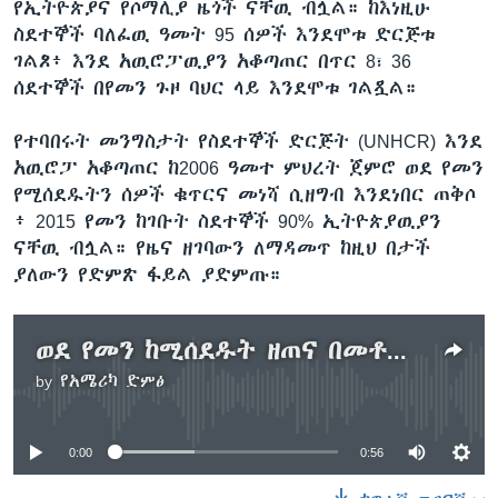
የኢትዮጵያና የሶማሊያ ዜጎች ናቸዉ ብሏል። ከእነዚሁ
ስደተኞች ባለፈዉ ዓመት 95 ሰዎች እንደሞቱ ድርጅቱ
ገልጾ፥ እንደ አዉሮፓዉያን አቆጣጠር በጥር 8፣ 36
ሰደተኞች በየመን ጉዞ ባህር ላይ እንደሞቱ ገልጿል።
የተባበሩት መንግስታት የስደተኞች ድርጅት (UNHCR) እንደ
አዉሮፓ አቆጣጠር ከ2006 ዓመተ ምህረት ጀምሮ ወደ የመን
የሚሰደዱትን ሰዎች ቁጥርና መነሻ ሲዘግብ እንደነበር ጠቅሶ
፥ 2015 የመን ከገቡት ስደተኞች 90% ኢትዮጵያዉያን
ናቸዉ ብሏል። የዜና ዘገባውን ለማዳመጥ ከዚህ በታች
ያለውን የድምጽ ፋይል ያድምጡ።
ወደ የመን ከሚሰደዱት ዘጠና በመቶዉ ኢትዮጵያዉያን ናቸዉ ተባለ
by
የአሜሪካ ድምፅ
No media source currently available
0:00
0:56