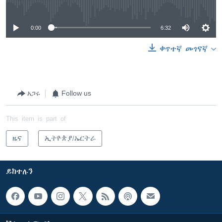
No media source currently available
0:00
6:32
ቀጥተኛ መገናኛ
አጋሩ
Follow us
This item is part of
ዜና
ኢትዮጵያ/ኤርትራ
ይከተሉን