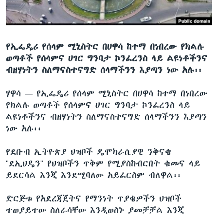
ቋንቋዎች
የኢፌዴሪ የሰላም ሚኒስትር በሀዋሳ ከተማ በነበረው የክልሉ
ወጣቶች የሰላምና ሀገር ግንባታ ኮንፈረንስ ላይ ልዩነቶችንና
ብዘሃነትን ስለማናስተናግድ ሰላማችንን እያጣን ነው አሉ፡፡
ሃዋሳ —
የኢፌዴሪ የሰላም ሚኒስትር በሀዋሳ ከተማ በነበረው
የክልሉ ወጣቶች የሰላምና ሀገር ግንባታ ኮንፈረንስ ላይ
ልዩነቶችንና ብዘሃነትን ስለማናስተናግድ ሰላማችንን እያጣን
ነው አሉ፡፡
የደቡብ ኢትዮጵያ ህዝቦች ዴሞክራሲያዊ ንቅናቄ
"ደኢህዴን" የህዝቦችን ጥቅም የሚያስከብርበት ቁመና ላይ
ይደርሳል እንጂ እንደሚባለው አይፈርስም ብለዋል፡፡
ድርጅቱ የአደረጃጀትና የማንነት ጥያቄዎችን ህዝቦች
ተወያይተው ስለራሳቸው እንዲወስኑ ያመቻቻል እንጂ