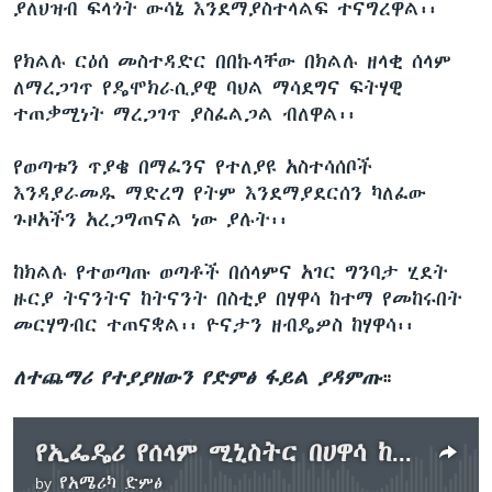
ያለህዝብ ፍላጎት ውሳኔ እንደማያስተላልፍ ተናግረዋል፡፡
የክልሉ ርዕሰ መስተዳድር በበኩላቸው በክልሉ ዘላቂ ሰላም
ለማረጋገጥ የዴሞክራሲያዊ ባህል ማሳደግና ፍትሃዊ
ተጠቃሚነት ማረጋገጥ ያስፈልጋል ብለዋል፡፡
የወጣቱን ጥያቄ በማፈንና የተለያዩ አስተሳሰቦች
እንዳያራመዱ ማድረግ የትም እንደማያደርሰን ካለፈው
ጉዞአችን አረጋግጠናል ነው ያሉት፡፡
ከክልሉ የተወጣጡ ወጣቶች በሰላምና አገር ግንባታ ሂደት
ዙርያ ትናንትና ከትናንት በስቲያ በሃዋሳ ከተማ የመከሩበት
መርሃግብር ተጠናቋል፡፡ ዮናታን ዘብዴዎስ ከሃዋሳ፡፡
ለተጨማሪ የተያያዘውን የድምፅ ፋይል ያዳምጡ
።
የኢፌዴሪ የሰላም ሚኒስትር በሀዋሳ ከተማ
by
የአሜሪካ ድምፅ