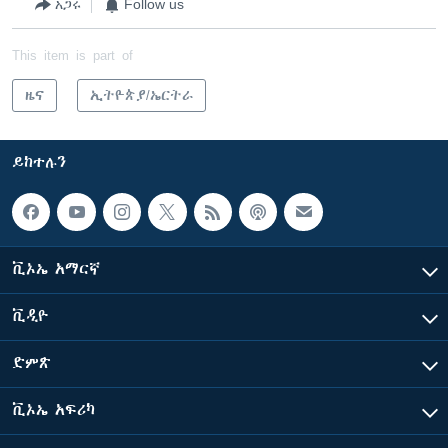
አጋሩ
Follow us
This item is part of
ዜና
ኢትዮጵያ/ኤርትራ
ይከተሉን
ቪኦኤ አማርኛ
ቪዲዮ
ድምጽ
ቪኦኤ አፍሪካ