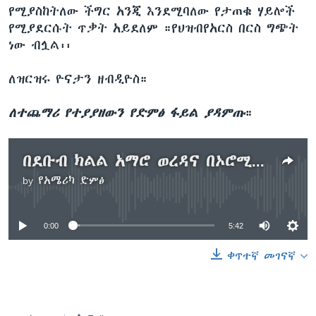
የሚያስከትለው ችግር አንጂ እንደሚባለው የታጠቁ ሃይሎች
የሚያደርሱት ጥቃት አይደለም ።የህዝብየአርስ በርስ ግጭት
ነው ብሏል፡፡
ለዝርዝሩ ዮናታን ዘብዲዮስ።
ለተጨማሪ የተያያዘውን የድምፅ ፋይል ያዳምጡ
።
በደቡብ ክልል አማሮ ወረዳና በኦሮሚያ ክልል ምዕራብ ጉጂ ዞን ግጭት ሰዎች ተገደሉ
by
የአሜሪካ ድምፅ
No media source currently available
0:00
5:42
ቀጥተኛ መገናኛ