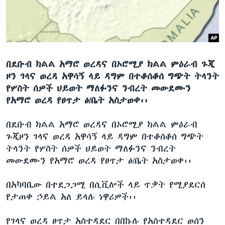
ቋንቋዎች
በደቡብ ክልል አማሮ ወረዳና በኦሮሚያ ክልል ምዕራብ ጉጂ
ዞን ገላና ወረዳ አዋሳኝ ላይ ዳግም በተቆሰቆሰ ግጭት ትላንት
የሦስት ሰዎች ህይወት ማለፉንና ንብረት መውደሙን
የአማሮ ወረዳ የፀጥታ ፅ/ቤት አስታወቀ፡፡
በደቡብ ክልል አማሮ ወረዳና በኦሮሚያ ክልል ምዕራብ
ጉጂዞን ገላና ወረዳ አዋሳኝ ላይ ዳግም በተቆሰቆሰ ግጭት
ትላንት የሦስት ሰዎች ህይወት ማለፉንና ንብረት
መውደሙን የአማሮ ወረዳ የፀጥታ ፅ/ቤት አስታወቀ፡፡
በአካባቢው በተደጋጋሚ በሲቪሎች ላይ ጥቃት የሚያደርሰ
የታጠቀ ኃይል አለ ይላሉ ነዋሪዎች፡፡
የገላና ወረዳ ፀጥታ አስተዳደር በበኩሉ የአስተዳደር ወሰን