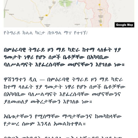
ቋንቋዎች
የትግራይ ክልል ካርታ /ከጉግል ማፕ የተገኘ/
በምዕራባዊ ትግራይ ዞን ማይ ካድራ ከተማ ላለፉት ሃያ
ዓመታት ነዋሪ የሆኑ ሰዎች ቤቶቻቸው በአካባቢው
ባለሥልጣናት እየፈረሱባቸው መሆናቸውን እየገለፁ ነው።
ዋሽንግተን ዲሲ —
በምዕራባዊ ትግራይ ዞን ማይ ካድራ
ከተማ ላለፈት ሃያ ዓመታት ነዋሪ የሆኑ ሰዎች ቤቶቻቸው
በአካባቢው ባለሥልጣናት እየፈረሱባቸው መሆናቸውንና
ያለመጠለያ መቅረታቸውን እየገለፁ ነው።
አቤቱታቸውን የሚሰማቸው ማጣታቸውንና ከመካከላቸው
የታሠረ ሰውም እንዳለ አመልክተዋል።