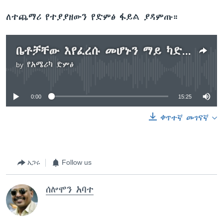
ለተጨማሪ የተያያዘውን የድምፅ ፋይል ያዳምጡ።
ቤቶቻቸው እየፈረሱ መሆኑን ማይ ካድራ የሚኖሩ ተናገሩ
by
የአሜሪካ ድምፅ
No media source currently available
0:00
15:25
ቀጥተኛ መገናኛ
አጋሩ
Follow us
ሰሎሞን አባተ