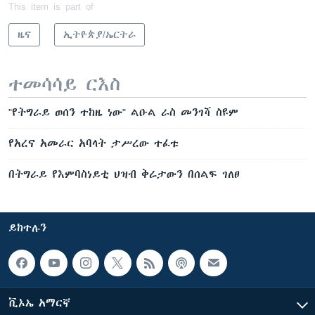
This item is part of
ዜና
ኢትዮጵያ/ኤርትራ
ተመሳሳይ ርእስ
"የትግራይ ወሰን ተከዜ ነው" ልዑል ራስ መንገሻ ስዩም
የአረና አመራር አባላት ታሥረው ተፈቱ
በትግራይ የእምባስነይቲ ህዝብ ቅሬታውን በሰልፍ ገለፀ
ይከተሉን
ቪኦኤ አማርኛ