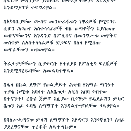
በድርቅ ምክንያት ያለሰብል መቅረታቸውንና እርዳታም
እንደማያገኙ ተናግረዋል።
በአካባቢያቸው ሙስና መንሠራፋቱን ነዋሪዎቹ የሚናገሩ
ሲሆን ሕገወጥ አስተላላፊዎች ብዙ ወጣቶችን እያስወጡ
መሆናቸውንና አንዳንድ በፖሊስና በመንግሥቱ መዋቅር
ውስጥም ለአስተላላፊዎቹ ድጋፍና ከለላ የሚሰጡ
መኖራቸውን ጠቁመዋል።
ቅሬታዎቻቸውን ሲያቀርቡ የተለያዩ የፖለቲካ ፍረጃዎች
እንደሚካሂዱባቸው አመልክተዋል።
በሌላ በኩል ደግሞ የወልቃይት ሕዝብ የአማራ ማንነት
ጥያቄ ኮሚቴ አባላት ለአቤቱታ አዲስ አበባ ገብተው
ከትናንት፤ ረቡዕ ጀምሮ እዚያው ቢገኙም የፌደሬሽን ምክር
ቤቱን አፈ ጉባዔ ለማግኘት እንዳልተሣካላቸው ገልፀዋል።
ከባለሥልጣናቱ ምላሽ ለማግኘት እየጣርን እንገኛለን፤ ለዛሬ
ያደረግናቸው ጥረቶች አልተሣኩም።