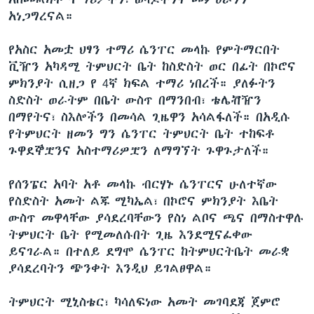
አነጋግረናል።
የአስር አመቷ ህፃን ተማሪ ሴንፐር መላኩ የምትማርበት
ቪዥን አካዳሚ ትምህርት ቤት ከስድስት ወር በፊት በኮሮና
ምክንያት ሲዘጋ የ 4ኛ ክፍል ተማሪ ነበረች። ያለፉትን
ስድስት ወራትም በቤት ውስጥ በማንበብ፣ ቴሌቭዥን
በማየትና፣ ስእሎችን በመሳል ጊዜዋን አሳልፋለች። በአዲሱ
የትምህርት ዘመን ግን ሴንፐር ትምህርት ቤት ተከፍቶ
ጉዋደኞቿንና አስተማሪዎቿን ለማግኘት ጉዋጉታለች።
የሰንፔር አባት አቶ መላኩ ብርሃኑ ሴንፐርና ሁለተኛው
የስድስት አመት ልጁ ሚካኤል፣ በኮሮና ምክንያት እቤት
ውስጥ መዋላቸው ያሳደረባቸውን የስነ ልቦና ጫና በማስተዋሉ
ትምህርት ቤት የሚመለሱበት ጊዜ እንደሚናፈቀው
ይናገራል። በተለይ ደግሞ ሴንፐር ከትምህርትቤት መራቋ
ያሳደረባትን ጭንቀት እንዲህ ይገልፀዋል።
ትምህርት ሚኒስቴር፣ ካሳለፍነው አመት መገባደጃ ጀምሮ