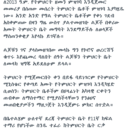
ለ2013 ዓ.ም. የትምህርት ዘመን ምዝገባ እንዲጀመር
መመሪያ በሰጠው መሰረት ትምህርት ቤቶች ምዝገባ እያካሄዱ
ነው። አንድ አንድ የግል ትምህርት ቤቶችም የቀነ ገደብ
አስቀምጠው በዛን ግዜ ውስጥ ያልተመዘገቡ ልጆች በቀሪው
አመት ትምህርት ቤት መግባት እንደማይችሉ ለወላጆች
ማስጠንቀቂያ እየላኩ ይገኛሉ።
ልጆቹን ገና ያላስመዘገበው መላኩ ግን የኮሮና ወረርሽኝ
ቁጥሩ እየጨመረ ባለበት ሰዓት ልጆቹን ትምህርት ቤት
ለመላክ ዝግጁ አይደለሁም ይላል።
ትምህርት የሚጀመርበት ቀን በይፋ ባይነገርም የትምህርት
ሚኒስቴር የቀጣይ አመት የትምህርት ምዝገባ እንዲካሄድ
ሲወስን፣ ትምህርት ቤቶችም በሀላፊነት አካላዊ ርቀትን
ጠብቀው ለማስተማር የሚያስችላቸውን የንፅህና
መጠበቂያዎችን ማዘጋጀት እንዲጀምሩ ምክር ሰጥቷል።
በቤተልሄም ሁለተኛ ደረጃ ትምህርት ቤት የ11ኛ ክፍል
ተማሪ የሆነችው ስንዱ ተፈራ ከትምህርት ቤት ርቃ