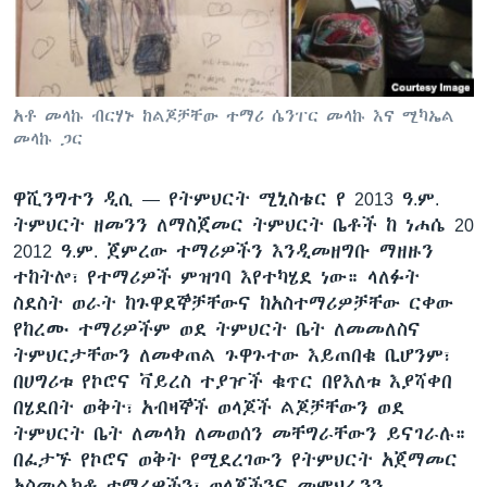
ቋንቋዎች
አቶ መላኩ ብርሃኑ ከልጆቻቸው ተማሪ ሴንፐር መላኩ እና ሚካኤል
መላኩ ጋር
ዋሺንግተን ዲሲ —
የትምህርት ሚኒስቴር የ 2013 ዓ.ም.
ትምህርት ዘመንን ለማስጀመር ትምህርት ቤቶች ከ ነሐሴ 20
2012 ዓ.ም. ጀምረው ተማሪዎችን እንዲመዘግቡ ማዘዙን
ተከትሎ፣ የተማሪዎች ምዝገባ እየተካሄደ ነው። ላለፉት
ስደስት ወራት ከጉዋደኞቻቸውና ከአስተማሪዎቻቸው ርቀው
የከረሙ ተማሪዎችም ወደ ትምህርት ቤት ለመመለስና
ትምህርታቸውን ለመቀጠል ጉዋጉተው እይጠበቁ ቢሆንም፣
በሀግሪቱ የኮሮና ቫይረስ ተያዦች ቁጥር በየእለቱ እያሻቀበ
በሄደበት ወቅት፣ አብዛኞች ወላጆች ልጆቻቸውን ወደ
ትምህርት ቤት ለመላክ ለመወሰን መቸግራቸውን ይናገራሉ።
በፈታኙ የኮሮና ወቅት የሚደረገውን የትምህርት አጀማመር
አስመልክቶ ተማሪዎችን፣ ወላጆችንና መምህራንን