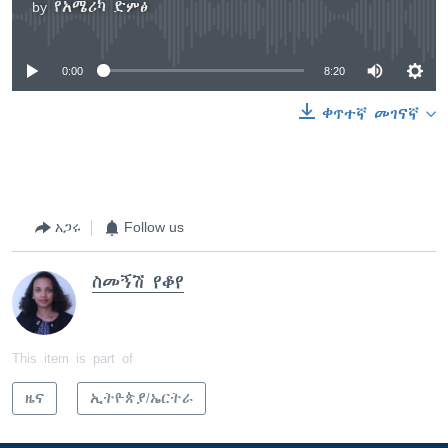
by
የአሜሪካ ድምፅ
No media source currently available
0:00
8:20
ቀጥተኛ መገናኛ
አጋሩ
Follow us
ስመኝሽ የቆየ
This item is part of
ዜና
ኢትዮጵያ/ኤርትራ