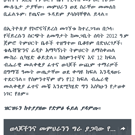
ሙሉጌታ ታያቸው፣ መምህራን ወደ ስራቸው መመለስ
ቢፈልጉም፣ የጤናው ጉዳይም ያሳስባቸዋል ይላል።
በኢትዮጵያ የኮሮናቫይረስ መገኘቱ ከተረጋገጠ በኃላ፣
የቫይረሱን ስርጭት ለመግታት ከመጋቢት ሰባት 2012 ዓ.ም
ጀምሮ ትምህርት ቤቶች ተዘግተው ቢቆዩም በድህረገፆች፣
ቴሌቭዥንና ሬዲዮ አማካኝነት ትምህርት ለማስቀጠል
ሙከራ ሲካሄድ ቆይቷል። ከስምንተኛና እና 12 ክፍል
ብሔራዊ መልቀቂያ ፈተና ወሳጆች ውጪም ተማሪዎች
በግማሽ ዓመት ውጤታቸው ወደ ቀጣዩ ክፍል እንዲዛወሩ
ተደርጓል። የስምንተኛም ሆነ የ12 ክፍል ብሔራዊ
መልቀቂያ ፈተና መቼ እንደሚካሄድ ግን እስካሁን የታወቀ
ነገር የለም።
ዝርዝሩን ከተያያዘው የድምፅ ፋይል ያዳምጡ
።
ወላጆችንና መምህራንን ግራ ያጋባው የ2013 ትምህርት ዘመን