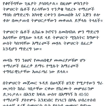
የቆየችባቸው ጊዜያት ያሳስባታል። በዚህም ምክንያት
ትምህርት ቤቶች የራሳቸውን ጥንቃቄ ካደረጉ ተማሪዎች
ማስክ በማድረግ፣ አካላዊ ርቀትን በመጠበቅ እና እጅን ቶሎ
ቶሎ በመታጠብ ትምህርታቸውን መቀጠል ይቻላሉ ትላለች።
ትምህርት ቤቶች ሲከፈቱ ኮሮናን ለመከላከል ምን ማድረግ
አለባቸው በሚለው ጉዳይ ላይ ትምህርት ሚኒስትር ከግምት
ውስት ካስገባቸው አማራጮች መሃል ትምህርት በፈረቃ
እንዲሆን ማድረግ ነው።
መላኩ ግን ንፅህና የመጠበቂያ መመሪያዎቹም ሆኑ
ተማሪዎች በፈረቃ ይማሩ የሚሉት አማራጮች
ተግባራዊነታቸው አጠራጣሪ ነው ይላል።
በትምህርት መጀመር ጉዳይ በወላጆች ዘንድ የሚታየውን ግራ
መጋባት ከስራ ገበታቸው ርቀው የከረሙት መምህራንም
ይጋሩታል። በአንድ ክፍል ውስጥ በአማካኝ ከ 40-50
ተማሪዎች ያስተምሩ እንደነበር የነገረን በቦሌ ህብረተሰብ
ሁለተኛ ደረጃ ትምህርት ቤት የሂሳብ መምህር የሆነው