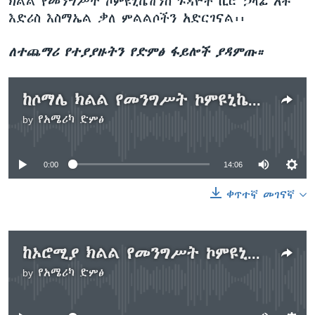
ክልል የመንግሥት ኮምዩኒኬሽንስ ጉዳዮች ቢሮ ኃላፊ አቶ
እድሪስ እስማኤል ቃለ ምልልሶችን አድርገናል፡፡
ለተጨማሪ የተያያዙትን የድምፅ ፋይሎች ያዳምጡ።
ከሶማሌ ክልል የመንግሥት ኮምዩኒኬሽንስ ጉዳዮች ቢሮ ኃላፊ አቶ እድሪስ እስማኤል ጋር የተደረገ ቃለ ምልልስ
by
የአሜሪካ ድምፅ
No media source currently available
0:00
14:06
ቀጥተኛ መገናኛ
ከኦሮሚያ ክልል የመንግሥት ኮምዩኒኬሽንስ ጉዳዮች ቢሮ ኃላፊ አቶ አዲሱ አረጋ ጋር የተደረገ ቃለ ምልልስ
by
የአሜሪካ ድምፅ
No media source currently available