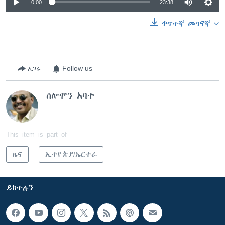
0:00
23:38
ቀጥተኛ መገናኛ
አጋሩ
Follow us
ሰሎሞን አባተ
This item is part of
ዜና
ኢትዮጵያ/ኤርትራ
ይከተሉን