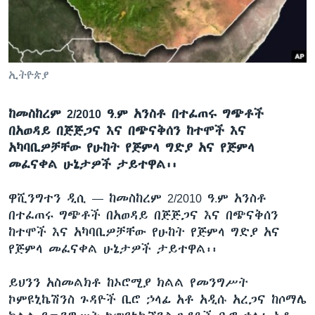
ቋንቋዎች
ኢትዮጵያ
ከመስከረም 2/2010 ዓ.ም አንስቶ በተፈጠሩ ግጭቶች
በአወዳይ በጅጅጋና እና በጭናቅሰን ከተሞች እና
አካባቢዎቻቸው የሁከት የጅምላ ግድያ አና የጅምላ
መፈናቀል ሁኔታዎች ታይተዋል፡፡
ዋሺንግተን ዲሲ —
ከመስከረም 2/2010 ዓ.ም አንስቶ
በተፈጠሩ ግጭቶች በአወዳይ በጅጅጋና እና በጭናቅሰን
ከተሞች እና አካባቢዎቻቸው የሁከት የጅምላ ግድያ አና
የጅምላ መፈናቀል ሁኔታዎች ታይተዋል፡፡
ይህንን አስመልክቶ ከኦሮሚያ ክልል የመንግሥት
ኮምዩኒኬሽንስ ጉዳዮች ቢሮ ኃላፊ አቶ አዲሱ አረጋና ከሶማሌ