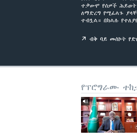
ተቃውሞ የሰዎች ሕይወት 
ለማድረግ የሚፈልጉ ያላቸ
ተብሏል። በክልሉ የተለያ
ብቅ ባይ መስኮት የ
የፕሮግራሙ ተከ