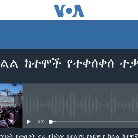
ክልል ከተሞች የተቀሰቀሰ ተ
No media source currently avail
0:00
ኅንነት የመስጋት ጥሪ ተከትሎ በተለያዩ የኦሮምያ ክልል ከተሞች