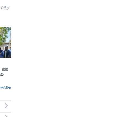
 በዋጋ
 800
ለጹ
መልከቱ