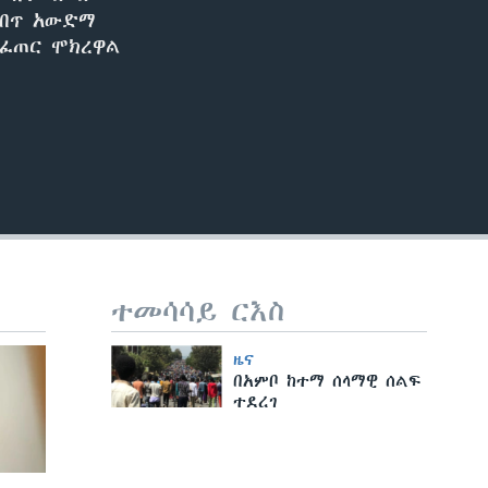
EMBED
ጥብጥ አውድማ
መፈጠር ሞክረዋል
ተመሳሳይ ርእስ
ዜና
በአምቦ ከተማ ሰላማዊ ሰልፍ
ተደረገ