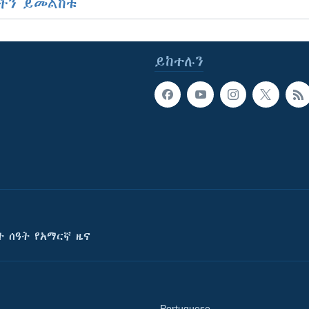
ችን ይመልከቱ
ይከተሉን
ት ሰዓት የአማርኛ ዜና
Portuguese