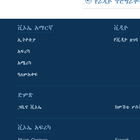
የራዲዮ ፕሮግራሞ
ቪኦኤ አማርኛ
ቪዲዮ
ኢትዮጵያ
የቪዲዮ ዘገባ
አፍሪካ
አሜሪካ
ዓለምአቀፍ
ድምጽ
ጋቢና ቪኦኤ
ከምሽቱ ሦስ
ቪኦኤ አፍሪካ
Afaan Oromoo
French