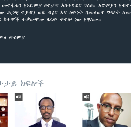
መጥፋቱን የኦሮምያ ፀጥታና አስተዳደር ገለፀ። ኦሮምያን የብ
ው ሕጋዊ ጥያቄን ወደ ብሄር እና ዕምነት በመለወጥ ግጭት ለ
ዩ ከተሞች ተቃውሞው ዛሬም ቀጥሎ ነው የዋለው።
ድምፅ መስምያ
ታታይ ክፍሎች