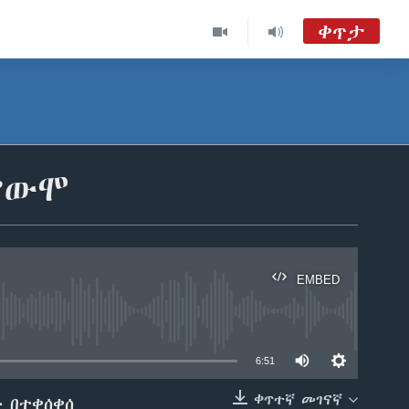
ቀጥታ
ከምሽቱ 3:00 የአማርኛ ዜና
TVMC09
ሐሙስ፡-ከምሽቱ ሦስት ሰዓት የአማርኛ ዜና
ቃውሞ
VOA Amharic Audio Tube
EMBED
able
6:51
ቀጥተኛ መገናኛ
 በተቀሰቀሰ