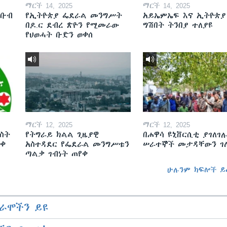
ማርች 14, 2025
ማርች 14, 2025
ደቡብ
የኢትዮጵያ ፌደራል መንግሥት
አይኤምኤፍ እና ኢትዮጵያ
በዶ.ር ደብረ ጽዮን የሚመራው
ግሽበት ትንበያ ተለያዩ
የህወሓት ቡድን ወቀሰ
ማርች 12, 2025
ማርች 12, 2025
ስት
የትግራይ ክልል ጊዜያዊ
በሐዋሳ ዩኒቨርሲቲ ያገለገሉ
ወቀ
አስተዳደር የፌደራል መንግሥቱን
ሠራተኞች መታዳቸውን ገ
ጣልቃ ገብነት ጠየቀ
ሁሉንም ክፍሎች ይ
ራሞችን ይዩ