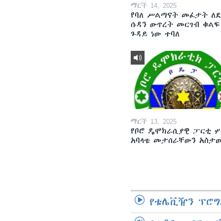
ማርች 14, 2025
የባለ ሥልጣናት መፈታት ለ
ሱዳን ውጥረት መርገብ ቁልፍ
ጉዳይ ነው ተባለ
ማርች 13, 2025
የቦሮ ዴሞክራሲያዊ ፓርቲ ሦ
አባላቱ መታሰራቸውን አስታ
የቴሌቪዥን ፕሮግ