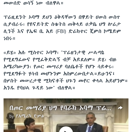
መውሰድ ወሳኝ ነው ብለዋል።
ፕሬዚደንት ኦባማ ይህን ዕቅዳቸውን በዋይት ሀውስ ውስጥ
ሲያብራሩ፣ የዩናይትድ ስቴትስ ጠቅላይ ዐቃቤ ህግ ሎሬታ
ሊንች እና የኤፍ ቢ አይ (FBI) ድሬክተር ጄምስ ኮሜይም
ነበሩ።
«ይሄ» አሉ ሚስተር ኦባማ፣ "ፕሬዘንታዊ ሥልጣኔ
የሚደግፈውና የሚፈቅድልኝ ብቻ አይደለም። ይሄ፣ ብዙ
አሜሪካውያን፣ የጦር መሣሪያ ባለቤቶች የሆኑ ሳይቀሩ፣
የሚደግፉት ሃሳብ መሆኑንም አስምረውበታል።ይሁንና፤
በሦስት መሠረታዊ ሚክናቶች ህጉን መየር ቀላል አይሆንም።
አንዱ የባህል ጉዳይ ነው" ብለዋል።
በጦር መሣሪያ ህግ የባራክ ኦባማ ፕሬዚደንታዊ ትዕዛዝ
by
የአሜሪካ ድምፅ
No media source currently available