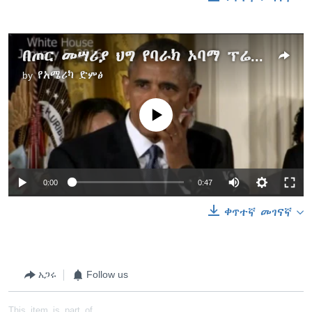
በጦር መሣሪያ ህግ የባራክ ኦባማ ፕሬዚደንታዊ ትዕዛዝ ይፋ ያደረጉበት ንግግር
by
የአሜሪካ ድምፅ
No media source currently available
0:00
0:47
ቀጥተኛ መገናኛ
አጋሩ
Follow us
This item is part of