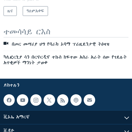
ዜና
ዓለምአቀፍ
ተመሳሳይ ርእስ
በጦር መሣሪያ ህግ የባራክ ኦባማ ፕሬዚደንታዊ ትዕዛዝ
ካሊፎርኒያ ሳን በርናርዲኖ ተኩስ ከፍተው አስራ አራት ሰው የገደሉት
አጥቂዎች ማንነት ታወቀ
ይከተሉን
ቪኦኤ አማርኛ
ቪዲዮ