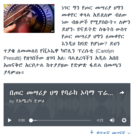
ነገር ግን የጦር መሣሪያ ህግን
መቀየር ቀላል አይደለም ብለው
ነው ብዙዎች የሚያስቡት። ለምን
ይሆን፣ ዩናይትድ ስቴትስ ውስጥ
የጦር መሣሪያ ህግን ለመቀየር
እንዲህ ከባድ የሆነው? ይህን
ጥያቄ ለመመለስ የቪኦኤዋ ካሮሊን ፕረሱቲ (Carolyn
Presutti) የዘገበችው ዘገባ አለ፣ ባልደረባችን አዲሱ አበበ
አጠናቅሮ አርቦታል ከተያያዘው የድምጽ ፋይል በመጫን
ያዳምጡ።
በጦር መሣሪያ ህግ የባራክ ኦባማ ፕሬዚደንታዊ ትዕዛዝ
by
የአሜሪካ ድምፅ
No media source currently available
0:00
4:23
ቀጥተኛ መገናኛ