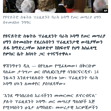
የዩናይትድ ስቴትሱ ፕሬዚደንት ባራክ ኦባማ የጦር መሣሪያ ህግን
ቋንቋዎች
በተመለከተ ንግግር
የዩናይትድ ስቴትሱ ፕሬዚደንት ባራክ ኦባማ የጦር መሣሪያ
ህግን በተመለከተ የደረሱበትን ፕሬዚደንታዊ ውሳኔያቸውን
ይፋ ከማድረጋቸው አስቀድሞ ከከፍተኛ የህግ አስፈጻሚ
የምክር ቤት አባላት ጋር ተገናኝተዋል።
ዋሽንግተን ዲሲ —
በየጊዜው የሚፈጸመው፤ በቅርቡም
ባለፈው ታኅሣሥ ወር በካሊፎርኒያዋ ሳንበርናርዲኖ፣ 14
ንጹሓን እንደተገደሉበት ዓይነቱ ነው፣ ፕሬዚደንት ባራክ
ኦባማ ህጉን ለመቀየር ያስገደዳቸው።
"እንደ ማኅበረሰብ እራሳችንን መመርመር ይኖርብናል"
ያሉት ፕሬዚደንት ኦባማ፣ ጦር መሣሪያ ግለሰቦች እጅ
የሚገባበትን ሁኔታ ለማክበድ፣ መሠረታዊ እርምጃዎችን