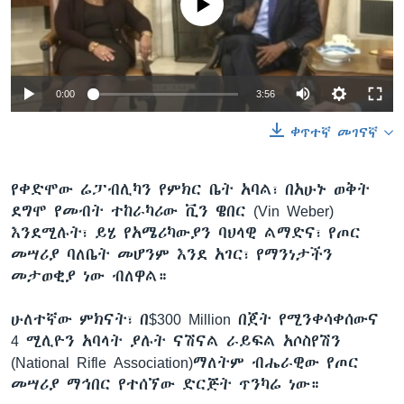
0:00
3:56
ቀጥተኛ መገናኛ
የቀድሞው ሬፓብሊካን የምክር ቤት አባል፣ በአሁኑ ወቅት
ደግሞ የመብት ተከራካሪው ቪን ዌበር (Vin Weber)
እንደሚሉት፣ ይሄ የአሜሪካውያን ባህላዊ ልማድና፣ የጦር
መሣሪያ ባለቤት መሆንም እንደ አገር፣ የማንነታችን
መታወቂያ ነው ብለዋል።
ሁለተኛው ምክናት፣ በ$300 Million በጀት የሚንቀሳቀሰውና
4 ሚሊዮን አባላት ያሉት ናሽናል ራይፍል አሶስየሽን
(National Rifle Association)ማለትም ብሔራዊው የጦር
መሣሪያ ማኅበር የተሰኘው ድርጅት ጥንካሬ ነው።