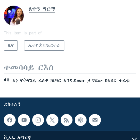
ጽዮን ግርማ
This item is part of
ዜና
ኢትዮጵያ/ኤርትራ
ተመሳሳይ ርእስ
እነ ናትናኔል ፈለቀ ከሀገር እንዳይወጡ ታግደው ከእስር ተፈቱ
ይከተሉን
ቪኦኤ አማርኛ