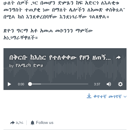
ሁለት ሰዎች ጋር በመሆን ድምጹን ከፍ አድርጎ ለእልቂቱ
መንግስት ተጠያቂ ነው በማለት ሌሎችን ለአመጽ ቀስቅሷል"
በሚል ክስ እንደቀረበባቸው እንደነገራቸው ገልጸዋል።
ጽዮን ግርማ አቶ አመሐ መኮንንን ማምሻው
አነጋግራቸዋለች።
በቅርቡ ከእስር የተለቀቀው የዞን ዘጠኝ ጦማሪ ናትናኤል ፈለቀና ሌሎች ሁለት ወጣቶች ታሰሩ
by
የአሜሪካ ድምፅ
No media source currently available
0:00
3:37
ቀጥተኛ መገናኛ
አጋሩ
Follow us