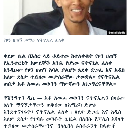
ቋንቋዎች
የዞን ዘጠኝ ጦማሪ ናትናኤል ፈለቀ
ቀደም ሲል በእስር ላይ ቆይተው ከተለቀቁት የዞን ዘጠኝ
የኢንተርኔት አምደኞች አንዱ የሆነው ናትናኔል ፈለቀ
እንዲሁም የዞን ዘጠኝ አባል ያልሆኑ ጸደቀ ድጋፌ እና አዲስ
አለም ደስታ ተይዘው መታሰራቸው ታውቋል። የናትናኤል
ጠበቃ አቶ አመሐ መኮንን ማምሻውን አነጋግረናቸዋል።
ዋሽንግተን ዲሲ —
አቶ አመሐ መኮንን ናትናኤልን በዛሬው
ዕለት ማግኘታቸውን ጠቅሰው ለአሜሪካ ድምፅ
እንደተናገሩት፤ ናትናኤል ፈለቀ ፣ ጸደቀ ድጋፌ እና አዲስ
አለም ደስታ የተባሉ ወጣቶች ሲቪል በለበሱ የፓሊስ አባላት
ተይዘው መታሰራቸውንና "በላሊበላ ሬስቶራንት ከሌሎች