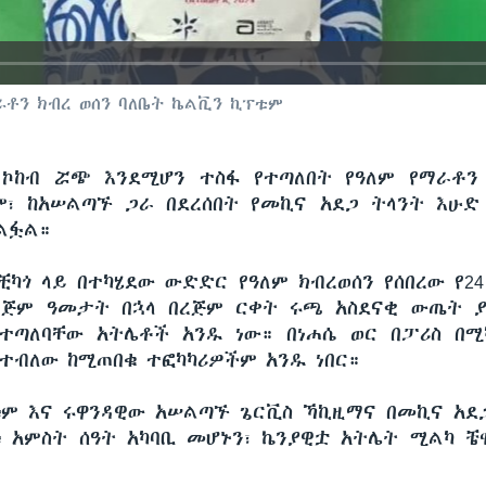
ራቶን ክብረ ወሰን ባለቤት ኬልቪን ኪፕቱም
ኮከብ ሯጭ እንደሚሆን ተስፋ የተጣለበት የዓለም የማራቶን
፣ ከአሠልጣኙ ጋራ በደረሰበት የመኪና አደጋ ትላንት እሁድ የ
አልፏል።
ቺካጎ ላይ በተካሄደው ውድድር የዓለም ክብረወሰን የሰበረው የ2
ከረጅም ዓመታት በኋላ በረጅም ርቀት ሩጫ አስደናቂ ውጤት 
ተጣለባቸው አትሌቶች አንዱ ነው። በነሐሴ ወር በፓሪስ በ
ተብለው ከሚጠበቁ ተፎካካሪዎችም አንዱ ነበር።
ም እና ሩዋንዳዊው አሠልጣኙ ጌርቪስ ኻኪዚማና በመኪና አ
 አምስት ሰዓት አካባቢ መሆኑን፣ ኬንያዊቷ አትሌት ሚልካ ቼ
።