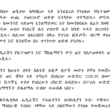
ከሰተ ወዲያው አካባቢው ላይ እንደደረሰ የገለጸው የኪፕቱ
ናው ውጪ ተወርውሮ ወድቆ እንዳየው ተናግሯል። ምና
ት ከመንገድ ሳይወጣ እንደማይቀር እና ከመንከባለሉ በፊት ከዛ
ናው ውስጥ የነበረች ሌላ ሦስተኛ ሴት ከባድ ጉዳት ደርሶባ
ሏል። አደጋው በደረሰበት ስፍራ የተነሱ ፎቶዎች፣ ብርማ ቀ
ቶ እና አንደኛው በሩ ተገንጥሎ ወድቆ ያሳያሉ።
ዴሬሽን የኪፕቱምን እና ኻኪዚማናን ሞት ዜና ባስታወቀበት 
ልጿል።
ንን ከሁለት ሰዓት ከአንድ ደቂቃ በታች መሮጥ የቻለ የመጀ
ት ወር ቺካጎ ላይ ተካሂዶ በነበረው ውድድር 2:00.35 በመ
 ኪፕቾጌ ተይዞ የነበረውን ሪከርድ ሰብሯል። በፓሪሱ ውድ
ለማግኘት ይፋለማሉ ተብሎ ተጠብቆ ነበር።
 አትሌቲክስ ፌዴሬሽን ፕሬዚዳንት ሴባስቲያን ኮይ፣ ትዊተ
ስ ማህበራዊ ትስስር ገፃቸው ላይ ሀዘናቸውን የገለፁ የመጀመሪ