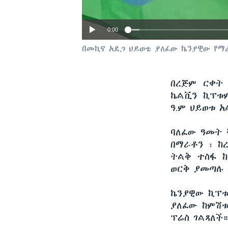
0:00
በመኪና አደጋ ህይወቱ ያለፈው ኬንያዊው የማ
በረጅም ርቀት 
ኬልቪን ኪፕቱም
ዓ.ም ህይወቱ 
ባለፈው ዓመት 
በማራቶን ፣ 
ትልቅ ተስፋ ከ
ወርቅ ያመጣሉ 
ኬንያዊው ኪፕቱ
ያለፈው ከምሽቱ
ፕሬስ ገልጻለች