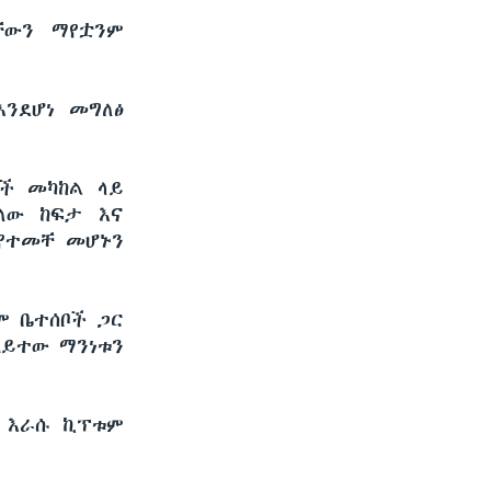
ቸውን ማየቷንም
እንደሆነ መግለፅ
ሞች መካከል ላይ
ለው ከፍታ እና
የተመቸ መሆኑን
ም ቤተሰቦች ጋር
አይተው ማንነቱን
ው እራሱ ኪፕቱም