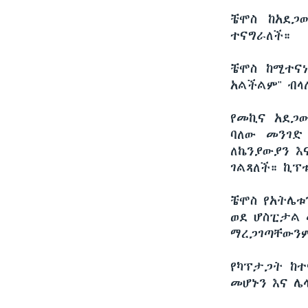
ቼሞስ ከአደጋ
ተናግራለች።
ቼሞስ ከሚተናነ
አልችልም" ብላ
የመኪና አደጋው
ባለው መንገድ
ለኬንያውያን 
ገልጻለች። ኪፕ
ቼሞስ የአትሌቱ
ወደ ሆስፒታል 
ማረጋገጣቸውን
የካፕታጋት ከተ
መሆኑን እና ሌ