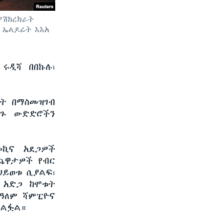
ያሽከረክራት
 ኤልዶሬት እእአ
ሩዲሻ በበኩሉ፣
ዓት በማስመዝገብ
ረጉ ውድድሮችን
መኪና አደጋዎች
ጨዋታዎች የብር
 ህይወቱ ሲያልፍ፣
ና አድጋ ከሞቱት
 የዓለም ሻምፒዮና
አልፏል።