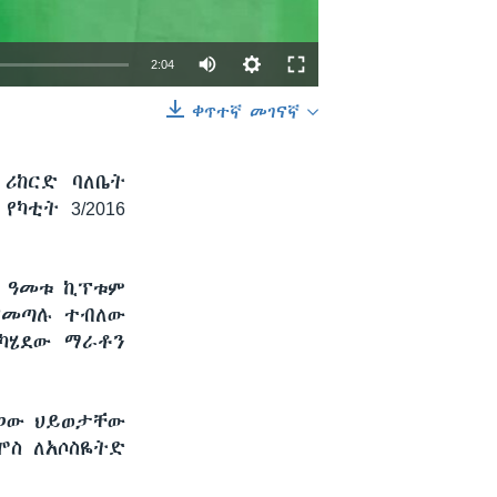
2:04
ቀጥተኛ መገናኛ
EMBED
SHARE
 ሪከርድ ባለቤት
ካቲት 3/2016
4 ዓመቱ ኪፕቱም
ያመጣሉ ተብለው
ሚካሄደው ማራቶን
ደጋው ህይወታቸው
ሞስ ለአሶስዬትድ