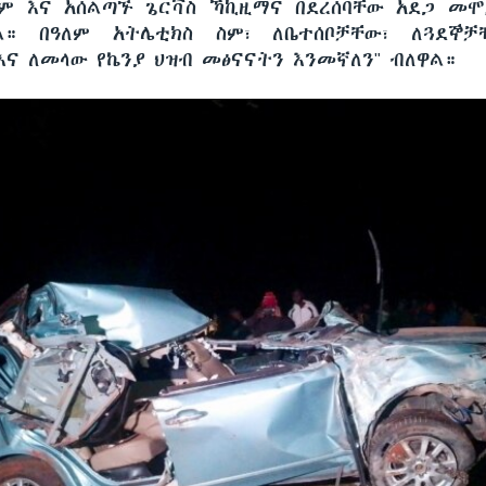
ም እና አሰልጣኙ ጌርቫስ ኻኪዚማና በደረሰባቸው አደጋ መ
ል። በዓለም አትሌቲክስ ስም፣ ለቤተሰቦቻቸው፣ ለጓደኞቻ
እና ለመላው የኬንያ ህዝብ መፅናናትን እንመኛለን" ብለዋል።