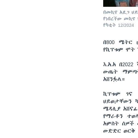
በመኪና አደጋ ህ
የነበረችው መኪና 
የካቲት 12/2024
በ800 ሜትር
የኪፕቱም ሞት 
እ.አ.አ በ20
ውጤት ማምጣት
አሸንፏል።
ኪፕቱም ገና 
ህይወታቸውን 
ሜዳሊያ አሸናፊ 
የማራቶን ተወዳ
አምስት ሰዎች መ
ውድድር ወርቅ ያ