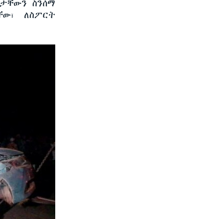
ሞታቸውን ስንሰማ
ቸው፣ ለስፖርት