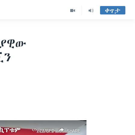
ቀጥታ
ንያዊው
ቪን
 ኪፕቱም
EMBED
SHARE