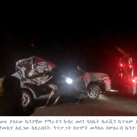
ይወቱ ያለፈው ኬንያዊው የማራቶን ክብረ ወሰን ባለቤት ኬልቪን ኪፕቱም 
የመኪና አደጋው ከደረሰበት፣ ካፕታጋት ከተሞች መካከል በምዕራብ ኬንያ፣