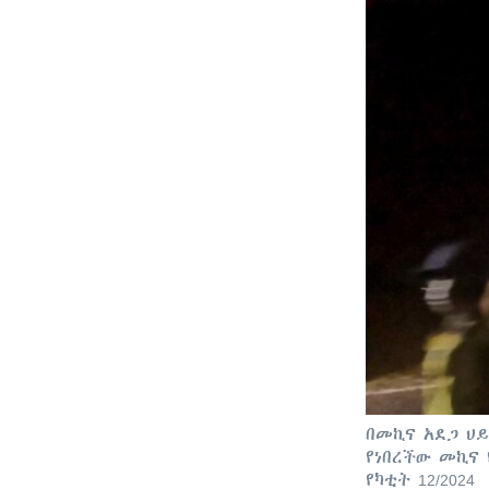
በመኪና አደጋ ህ
የነበረችው መኪና 
የካቲት 12/2024