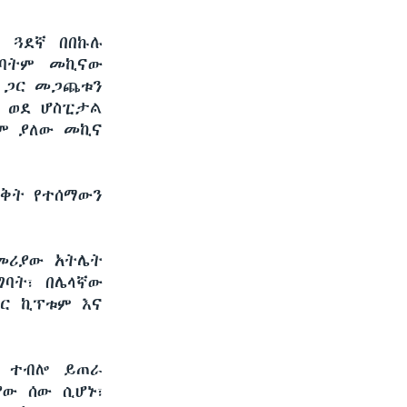
ም ጓደኛ በበኩሉ
ልባትም መኪናው
ፍ ጋር መጋጨቱን
ት ወደ ሆስፒታል
ለም ያለው መኪና
ወቅት የተሰማውን
መሪያው አትሌት
ግባት፣ በሌላኛው
ድር ኪፕቱም እና
ር ተብሎ ይጠራ
ያው ሰው ሲሆኑ፣