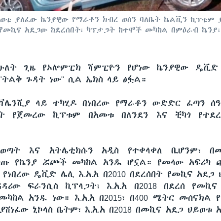
ይወቱ ያለፈው ኬንያዊው የማራቶን ክብረ ወሰን ባለቤት ኬልቪን ኪፕቱም 
የመኪና አደጋው ከደረሰበት፣ ካፕታጋት ከተሞች መካከል በምዕራብ ኬንያ፣
 ሁለት ጊዜ የኦሎምፒክ ሻምፒዮን የሆነው ኬንያዊው ዴቪድ 
"ትልቅ ጉዳት ነው" ሲል ኤክስ ላይ ፅፏል።
22 ቫሌንሺያ ላይ ተካሂዶ በነበረው የማራቶን ውድድር ፈጣን ሰ
 የጀመረው ኪፕቱም በአመቱ በለንደን እና ቺካጎ የተደ
ወጣት እና አትሌቲክሱን አዲስ የተቀላቀለ ቢሆንም፣ በ
ካጡ የኬንያ ሯጮች መካከል አንዱ ሆኗል። የመላው አፍሪካ 
የነበረው ዴቪድ ሌሊ እ.አ.አ በ2010 በደረሰበት የመኪና አደጋ
ዳሪው ፍራንሲስ ኪፕላጋት፣ እ.አ.አ በ2018 በደረሰ የመኪ
ካከል አንዱ ነው። እ.አ.አ በ2015፣ በ400 ሜትር መሰናክል
ሸነፈው ኒኮላስ ቤትም፣ እ.አ.አ በ2018 በመኪና አደጋ ህይወቱ 