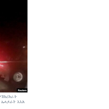
ያሽከረክራት
 ኤልዶሬት እእአ