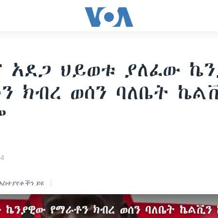
 አደጋ ህይወቱ ያለፈው ኬ
ን ክብረ ወሰን ባለቤት ኬል
ም
24
አስተያየቶችን ይዩ
 ኬንያዊው የማራቶን ክብረ ወሰን ባለቤት ኬልቪን