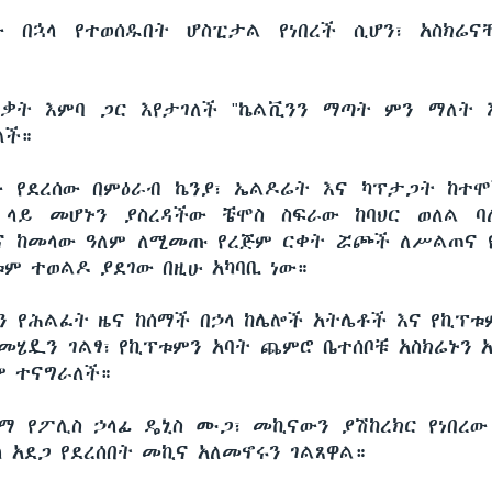
ው በኋላ የተወሰዱበት ሆስፒታል የነበረች ሲሆን፣ አስክሬና
ቃት እምባ ጋር እየታገለች "ኬልቪንን ማጣት ምን ማለት 
ለች።
 የደረሰው በምዕራብ ኬንያ፣ ኤልዶሬት እና ካፕታጋት ከተ
 ላይ መሆኑን ያስረዳችው ቼሞስ ስፍራው ከባህር ወለል ባ
እና ከመላው ዓለም ለሚመጡ የረጅም ርቀት ሯጮች ለሥልጠና 
ቱም ተወልዶ ያደገው በዚሁ አካባቢ ነው።
ን የሕልፈት ዜና ከሰማች በኃላ ከሌሎች አትሌቶች እና የኪፕቱ
መሄዷን ገልፃ፣ የኪፕቱምን አባት ጨምሮ ቤተሰቦቹ አስክሬኑን 
ም ተናግራለች።
ማ የፖሊስ ኃላፊ ዴኒስ ሙጋ፣ መኪናውን ያሽከረክር የነበረ
ላ አደጋ የደረሰበት መኪና አለመኖሩን ገልጸዋል።