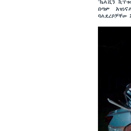
"ኬልቪን ኪፕቱ
በጣም አዝነና
ባልደረቦቻቸው 