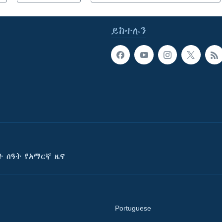
ይከተሉን
ት ሰዓት የአማርኛ ዜና
Portuguese