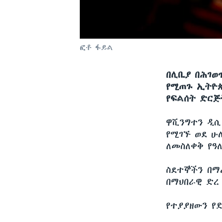
ፎቶ ፋይል
በሊቢያ በሕገወ
የሚጠጉ ኢትዮጵ
የፍልሰት ድርጅት
ዋሺንግተን ዲ
የሚገኙ ወደ ሁ
ለመስለቀቅ የዓለ
ስደተኞችን በማ
በማህበራዊ ድረ 
የተያያዘውን የ