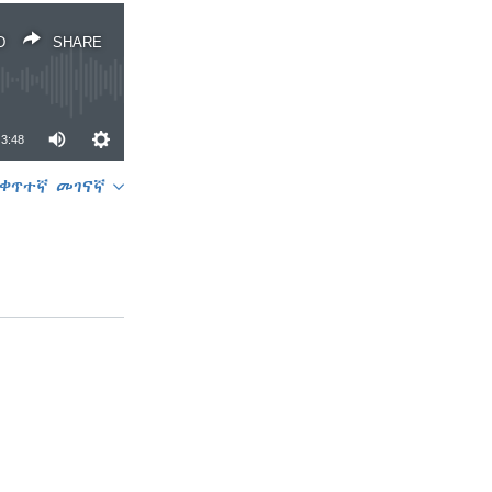
D
SHARE
3:48
ቀጥተኛ መገናኛ
SHARE