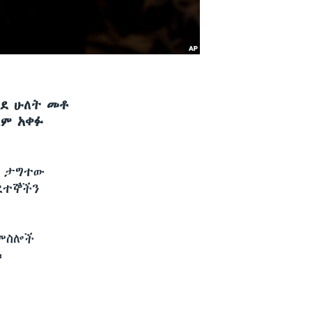
ወደ ሁለት መቶ
ለም አቀፉ
ሉ ታግተው
ደተኞችን
 ምስሎች
፡