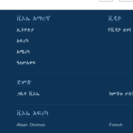
ቪኦኤ አማርኛ
ቪዲዮ
ኢትዮጵያ
የቪዲዮ ዘገባ
አፍሪካ
አሜሪካ
ዓለምአቀፍ
ድምጽ
ጋቢና ቪኦኤ
ከምሽቱ ሦስ
ቪኦኤ አፍሪካ
Afaan Oromoo
French