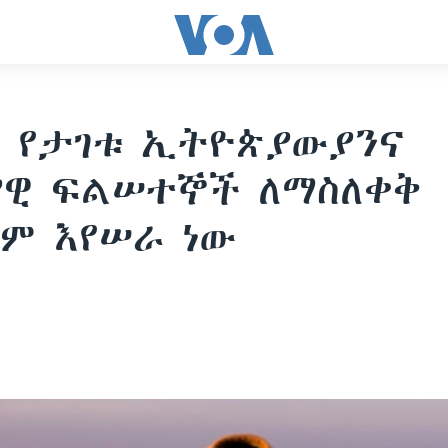
 የታገቱ ኢትዮጵያውያንና
ዊ ፍልሠተኞች ለማስለቀቅ
ም እየሠራ ነው