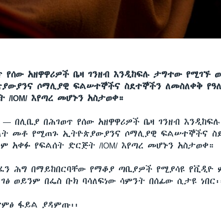
ጥ የሰው አዘዋዋሪዎች ቤዛ ገንዘብ እንዲከፍሉ ታግተው የሚገኙ 
ያውያንና ሶማሊያዊ ፍልሠተኞችና ስደተኞችን ለመስለቀቅ የዓ
 /IOM/ እየጣረ መሆኑን አስታወቀ።
ሲ —
በሊቢያ በሕገወጥ የሰው አዘዋዋሪዎች ቤዛ ገንዘብ እንዲከፍ
ለት መቶ የሚጠጉ ኢትዮጵያውያንና ሶማሊያዊ ፍልሠተኞችና ስ
ም አቀፉ የፍልሰት ድርጅት /IOM/ እየጣረ መሆኑን አስታወቀ።
ፈን ሕግ በማይከበርባቸው የማቆያ ጣቢያዎች የሚያሳዩ የቪዲዮ
ገፅ ወይንም በፌስ ቡክ ባሳለፍነው ሳምንት በሰፊው ሲታዩ ነበር፡
ድምፅ ፋይል ያዳምጡ፡፡