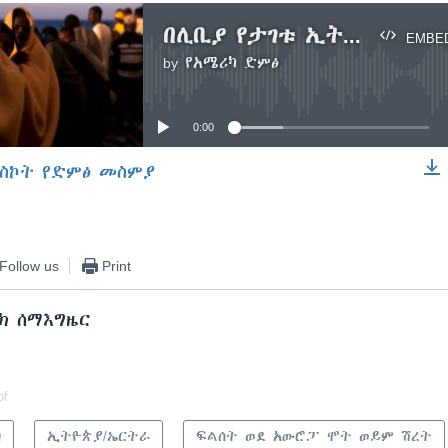
በሊቢያ የታገቱ ኢትዮጵያውያንና ሶማሊያዊ ፍልሠተኞች ለማስለቀቅ አይኦኤም እየሠራ ነው
EMBE
by
የአሜሪካ ድምፅ
No media source currently available
0:00
ስኮት የድምፅ መስምያ
EMBED
Follow us
Print
ክ ሰማእግዜር
of
ካ
ኢትዮጵያ/ኤርትራ
ፍልሰት ወደ አውሮፓ ሞት ወይም ሽረት