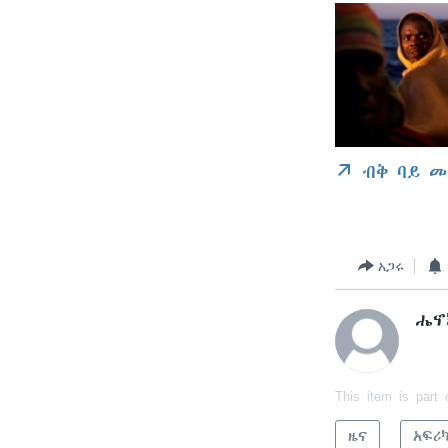
ብቅ ባይ መ
አጋሩ
ሔኖ
This item is part 
ዜና
አፍሪ