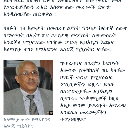
አስተዳደር በህዝብ ድምጽ እናወርዳለን” ሲሉ መረራ ጉዲና
የፓርቲያቸውን ራእይ አስቀምጠው መራጮች ድምጽ
እንዲሰጧቸው ጠይቀዋል።
ባለፉት 18 አመታት በመሰረተ-ልማት ግንባታ ከፍተኛ ለውጥ
በማምጣት በኢትዮጵያ ልማታዊ መንግስት ለመመስረት
እንደቻለ የሚናገረው የገዥው ፓርቲ ኢህአዴግ እጩና
አለማየሁ ተገኑ የማእድንና ኤነርጂ ሚኒስትር ናቸው።
“የተፈተነና ሀገሪቷን ከድህነት
አውጥቶ የመካከለኛ ገቢ ካላቸው
ሀገሮች ተርታ የሚያሰልፍ
ፖሊሲዎችን ይዟል” ይላሉ
ስለፓርቲያቸው ኢህአዴግ
ሲናገሩ። “ተቃዋሚዎች ከዚህ
አኳያ ምንም ያቀረቡት አማራጭ
እንደሌለ መራጮቻችን
ተገንዝበዋል”
አለማየሁ ተገኑ የማእድንና
ኤነርጂ ሚኒስትር