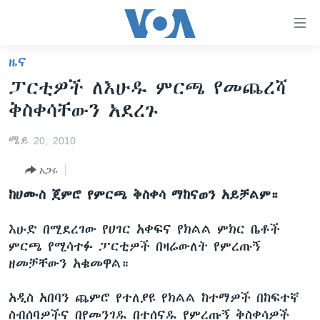
በቀላሉ
የመሥሪያ
ማገናኛዎች
ዜና
ዜና
ወደ
ፓርቲዎች ለእሁዱ ምርጫ የመጨረሻ
ዋናው
ኑሮ በጤንነት
ኢትዮጵያ
ቅስቀሳቸውን አደረጉ
ይዘት
ጋቢና ቪኦኤ
እለፍ
አፍሪካ
ሜይ 20, 2010
ወደ
ከምሽቱ ሦስት ሰዓት የአማርኛ ዜና
ዓለምአቀፍ
ዋናው
አጋሩ
ቪዲዮ
ይዘት
አሜሪካ
ከሀሙስ ጀምሮ የምርጫ ቅስቀሳ ማከናወን አይቻልም።
እለፍ
የፎቶ መድብሎች
መካከለኛው ምሥራቅ
ወደ
እሁድ በሚደረገው የሀገር አቀፍና የክልል ምክር ቤቶች
ክምችት
ዋናው
ምርጫ የሚሳተፉ ፓርቲዎች በዛሬውለት የምረጡኝ
ይዘት
ዘመቻቸውን አቁመዋል።
እለፍ
Learning English
አዲስ አበባን ጨምሮ የተለያዩ የክልል ከተማዎች በከፍተኛ
ይከተሉን
ስብሰባዎችና በየመንገዱ በተሰናዱ የምረጡኝ ቅስቀሳዎች