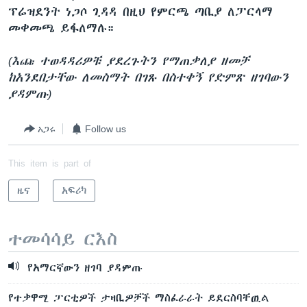
ፕሬዝደንት ነጋሶ ጊዳዳ በዚህ የምርጫ ጣቢያ ለፓርላማ
መቀመጫ ይፋለማሉ።
(እጩ ተወዳዳሪዎቹ ያደረጉትን የማጠቃለያ ዘመቻ
ከአንደበታቸው ለመስማት በገጹ በስተቀኝ የድምጽ ዘገባውን
ያዳምጡ)
አጋሩ
Follow us
This item is part of
ዜና
አፍሪካ
ተመሳሳይ ርእስ
የአማርኛውን ዘገባ ያዳምጡ
የተቃዋሚ ፓርቲዎች ታዛቢዎቻች ማስፈራራት ይደርስባቸዉል