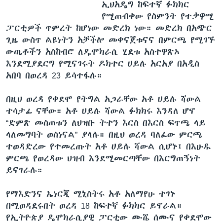
ኢህአዴግ ከፍተኛ ፉክክር
የሚጠብቀው የስምንት የተቃዋሚ
ፓርቲዎች ጥምረት ከሆነው መድረክ ነው። መድረክ በአጭር
ጊዜ ውስጥ ልዩነትን አቻችሎ መቀናጀቱናና በምርጫ የሚገኙ
ውጤቶችን አስከብሮ ለዴሞክራሲ ሂደቱ አስተዋጽኦ
እንደሚያደርግ የሚናገሩት ዶክተር ሀይሉ አርአያ በአዲስ
አበባ በወረዳ 23 ይሳተፋሉ።
በዚህ ወረዳ የቀደሞ የትግል አጋራቸው አቶ ሀይሉ ሻውል
ተሳታፊ ናቸው። አቶ ሀይሉ ሻውል ፉክክሩ እንዳለ ሆኖ
“ድምጽ መስጠቱን ለህዝቡ ትተን እርስ በእርስ ፍጥጫ ላይ
ላለመግባት ወስነናል” ያላሉ። በዚህ ወረዳ ባለፈው ምርጫ
ተወዳድረው የተመረጡት አቶ ሀይሉ ሻውል ሲሆኑ፤ በእሁዱ
ምርጫ የወረዳው ህዝብ እንደሚመርጣቸው በእርግጠኝነት
ይናገራሉ።
የማእድንና ኤነርጂ ሚኒስትሩ አቶ አለማየሁ ተገኑ
በሚወዳደሩበት ወረዳ 18 ከፍተኛ ፉክክር ይኖራል።
የኢትዮጵያ ዴሞክራሲያዊ ፓርቲው ሙሼ ሰሙና የቀደሞው