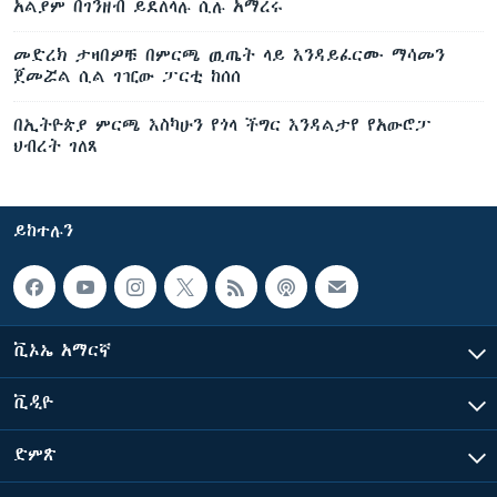
አልያም በገንዘብ ይደለላሉ ሲሉ አማረሩ
መድረክ ታዛበዎቹ በምርጫ ዉጤት ላይ እንዳይፈርሙ ማሳመን
ጀመሯል ሲል ገዢው ፓርቲ ከሰሰ
በኢትዮጵያ ምርጫ እስካሁን የጎላ ችግር እንዳልታየ የአውሮፓ
ህብረት ገለጸ
ይከተሉን
ቪኦኤ አማርኛ
ቪዲዮ
ድምጽ