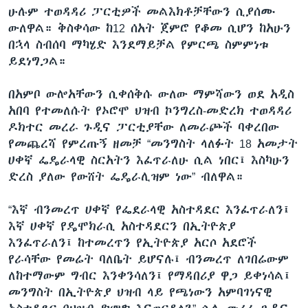
ሁሉም ተወዳዳሪ ፓርቲዎች መልእክቶቻቸውን ሲያሰሙ
ውለዋል። ቅስቀሳው ከ12 ሰአት ጀምሮ የቆመ ሲሆን ከአሁን
በኋላ ስብሰባ ማካሄድ እንደማይቻል የምርጫ ስምምነቱ
ቋንቋዎች
ይደነግጋል።
በአምቦ ውሎአቸውን ሲቀሰቅሱ ውለው ማምሻውን ወደ አዲስ
አበባ የተመለሱት የኦሮሞ ህዝብ ኮንግረስ-መድረክ ተወዳዳሪ
ዶክተር መረራ ጉዲና ፓርቲያቸው ለመራጮች ባቀረበው
የመጨረሻ የምረጡኝ ዘመቻ “መንግስት ላለፉት 18 አመታት
ሀቀኛ ፌዴራላዊ ስርአትን እፈጥራለሁ ሲል ነበር፤ እስካሁን
ድረስ ያለው የውሸት ፌዴራሊዝም ነው” ብለዋል።
“እኛ ብንመረጥ ሀቀኛ የፌደራላዊ አስተዳደር እንፈጥራለን፤
እኛ ሀቀኛ የዴሞክራሲ አስተዳደርን በኢትዮጵያ
እንፈጥራለን፤ ከተመረጥን የኢትዮጵያ አርሶ አደሮች
የራሳቸው የመሬት ባለቤት ይሆናሉ፤ ብንመረጥ ለገበሬውም
ለከተማውም ግብር እንቀንሳለን፤ የማዳበሪያ ዋጋ ይቀነሳል፤
መንግስት በኢትዮጵያ ህዝብ ላይ የጫነውን አምባገነናዊ