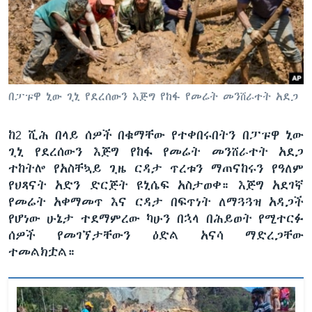
ቋንቋዎች
በፓፑዋ ኒው ጊኒ የደረሰውን እጅግ የከፋ የመሬት መንሸራተት አደጋ
ከ2 ሺሕ በላይ ሰዎች በቁማቸው የተቀበሩበትን በፓፑዋ ኒው
ጊኒ የደረሰውን እጅግ የከፋ የመሬት መንሸራተት አደጋ
ተከትሎ የአስቸኳይ ጊዜ ርዳታ ጥረቱን ማጠናከሩን የዓለም
የህጻናት አድን ድርጅት ዩኒሴፍ አስታወቀ። እጅግ አደገኛ
የመሬት አቀማመጥ እና ርዳታ በፍጥነት ለማጓጓዝ አዳጋች
የሆነው ሁኔታ ተደማምረው ካሁን በኋላ በሕይወት የሚተርፉ
ሰዎች የመገኘታቸውን ዕድል አናሳ ማድረጋቸው
ተመልክቷል።