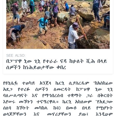
SEE ALSO:
በፓፕዋ ኒው ጊኒ የተራራ ናዳ ከሁለት ሺሕ በላይ
ሰዎችን ከነሕይወታቸው ቀበረ
የዩኒሴፏ ተወካይ አንጀላ ኬርኒ ሲያስረዱም “ከአስከፊው
አደጋ የተረፉ ሰዎችን ለመርዳት ከፓፑዋ ኒው ጊኒ
ባለሥልጣናት እና የማኅበረሰብ ተቋማት ጋራ በቅርበት
እየሠሩ መኾኑን ተናግረዋል። ኬርኒ አክለውም "የአደጋው
ሰለባ ከኾኑት መካከል ከ40 በመቶ በላይ የሚሆኑት
ወላጆቻቸውን እና መኖሪያቸውን ያጡ፤ እንዲሁም