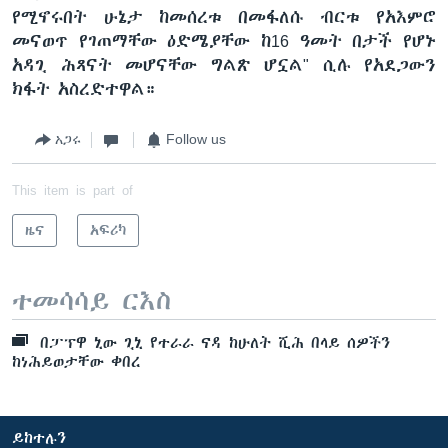
የሚኖሩበት ሁኔታ ከመሰረቱ በመፋለሱ ብርቱ የአእምሮ
መናወጥ የገጠማቸው ዕድሜያቸው ከ16 ዓመት በታች የሆኑ
አዳጊ ሕጻናት መሆናቸው ግልጽ ሆኗል" ሲሉ የአደጋውን
ክፋት አስረድተዋል።
አጋሩ
Follow us
This item is part of
ዜና
አፍሪካ
ተመሳሳይ ርእስ
በፓፕዋ ኒው ጊኒ የተራራ ናዳ ከሁለት ሺሕ በላይ ሰዎችን
ከነሕይወታቸው ቀበረ
ይከተሉን