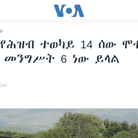
ራ
 የሕዝብ ተወካይ 14 ሰው ሞ
 መንግሥት 6 ነው ይላል
016