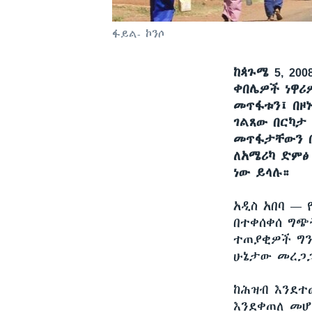
ፋይል- ኮንሶ
ከጳጉሜ 5, 20
ቀበሌዎች ነዋሪ
መጥፋቱን፤ በዞ
ገልጸው በርካታ
መጥፋታቸውን በ
ለአሜሪካ ድምፅ
ነው ይላሉ።
አዲስ አበባ —
በተቀሰቀሰ ግጭ
ተጠያቂዎች ግን
ሁኔታው መረጋ
ከሕዝብ እንደተ
እንደቀጠለ መሆ