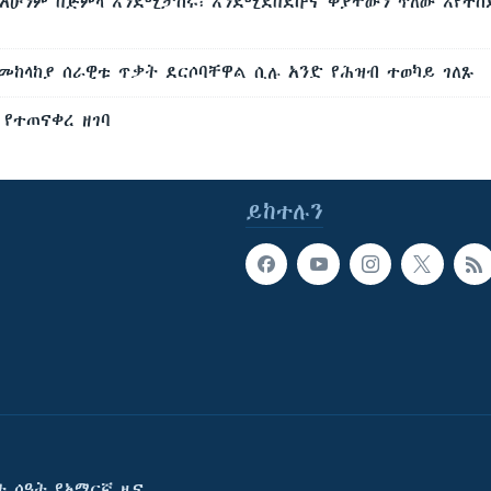
 አሁንም በጅምላ እንደሚታሰሩ፣ እንደሚደበደቡና ቀያቸውን ጥለው እየተሰ
በመከላከያ ሰራዊቱ ጥቃት ደርሶባቸዋል ሲሉ አንድ የሕዝብ ተወካይ ገለጹ
 የተጠናቀረ ዘገባ
ይከተሉን
ት ሰዓት የአማርኛ ዜና