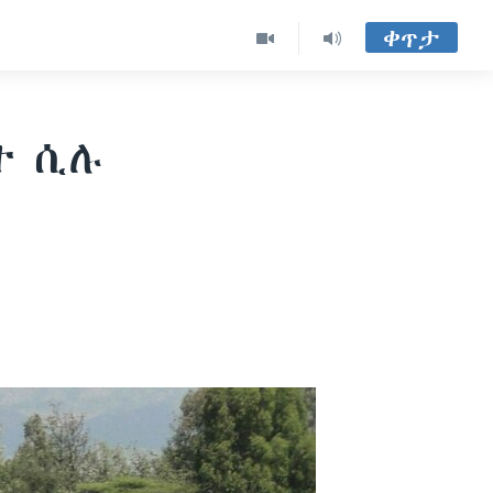
ቀጥታ
ተ ሲሉ