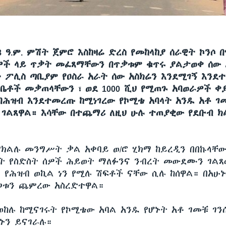
08 ዓ.ም. ምሽት ጀምሮ እስከዛሬ ድረስ የመከላከያ ሰራዊት ኮንሶ 
ዎች ላይ ጥቃት መፈጸማቸውን በጥቃቱም ቁጥሩ ያልታወቀ ሰው
ኑ ፖሊስ ጣቢያም የዐስራ አራት ሰው አስክሬን እንደሚገኝ እንደ
 ቤቶች መቃጠላቸውን ፣ ወደ 1000 ሺህ የሚጠጉ አባወራዎች ቀ
ሕዝብ እንደተመረጡ ከሚነገረው የኮሚቴ አባላት አንዱ አቶ ገ
 ገልጸዋል። እሳቸው በተጨማሪ ለዚህ ሁሉ ተጠያቂው የደቡብ 
የክልሉ መንግሥት ቃል አቀባይ ወ/ሮ ሂክማ ከይረዲን በበኩላቸው
ት የስድስት ሰዎች ሕይወት ማለፉንና ንብረት መውደሙን ገልጸ
 የሕዝብ ወኪል ነን የሚሉ ሽፍቶች ናቸው ሲሉ ከሰዋል። በአሁኑ
ጋቱን ጨምረው አስረድተዋል።
ወከሉ ከሚናገሩት የኮሚቴው አባል አንዱ የሆኑት አቶ ገመቹ ገን
ኑን ይናገራሉ።