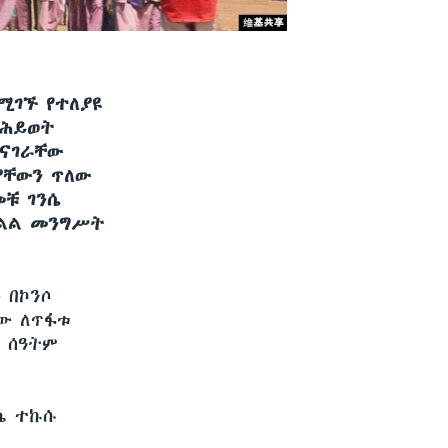
በሚገኙ የተለያዩ
 ሕይወት
ተናገራቸው
ያቸውን ጥለው
መቹ ገንሴ
ክልል መንግሥት
 በኮንሶ
ው ለጥፋቱ
 ሰዓትም
ሴ ተኩሱ