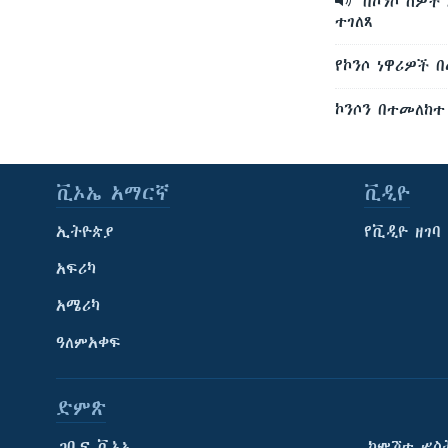
በኮንሶ ሰዎች
ተገለጸ
የኮንሶ ነዋሪዎች 
ኮንሶን በተመለከተ
ቪኦኤ አማርኛ
ቪዲዮ
ኢትዮጵያ
የቪዲዮ ዘገባ
አፍሪካ
አሜሪካ
ዓለምአቀፍ
ድምጽ
ጋቢና ቪኦኤ
ከምሽቱ ሦስ