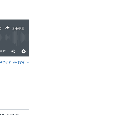
D
SHARE
8:22
ቀጥተኛ መገናኛ
SHARE