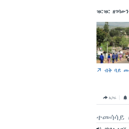
ዝርዝር ዘገባው
ብቅ ባይ መ
አጋሩ
ተመሳሳይ 