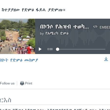
ን ከተያያዘው የድምፅ ፋይል ያድምጡ።
በኮንሶ የሕዝብ ተወካይ 14 ሰው ሞተ ሲሉ የክልሉ መንግሥት 6 ነው ይላል
EMBE
by
የአሜሪካ ድምፅ
No media source currently available
0:00
ስኮት የድምፅ መስምያ
EMBED
Follow us
Print
ርእስ