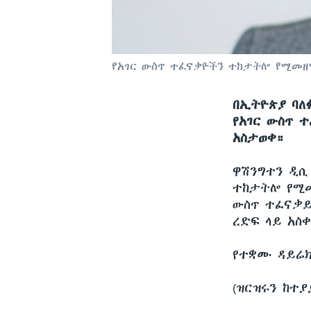
የአገር ውስጥ ተፈናቃዮችን ተከታትሎ የሚመዘግ
በኢትዮጵያ ባለ
የአገር ውስጥ 
አስታወቀ።
ዋሽንግተን ዲ
ተከታትሎ የሚ
ውስጥ ተፈናቃይ
ረድፍ ላይ አስ
የተቋሙ ዳይሬክ
(ዝርዝሩን ከተ