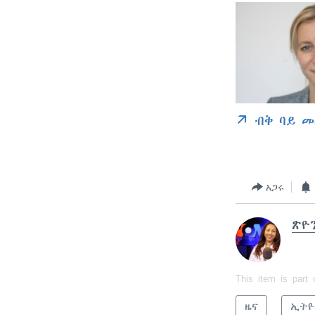
ብቅ ባይ መ
አጋሩ
ጽዮ
This item is part 
ዜና
ኢትዮ