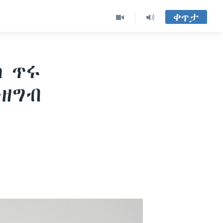
ቀጥታ
ስ ጥሩ
መዘግብ