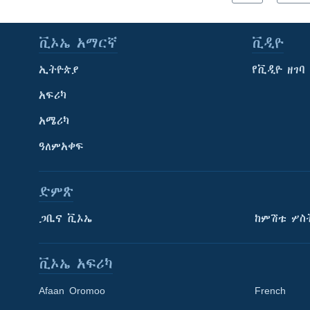
ቪኦኤ አማርኛ
ቪዲዮ
ኢትዮጵያ
የቪዲዮ ዘገባ
አፍሪካ
አሜሪካ
ዓለምአቀፍ
ድምጽ
ጋቢና ቪኦኤ
ከምሽቱ ሦስ
ቪኦኤ አፍሪካ
Afaan Oromoo
French