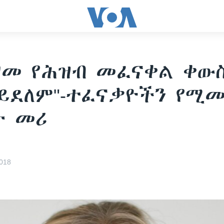
ዘመ የሕዝብ መፈናቀል ቀው
ይደለም"-ተፈናቃዮችን የሚ
ት መሪ
018