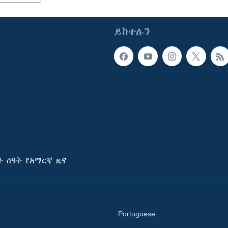
ይከተሉን
ት ሰዓት የአማርኛ ዜና
Portuguese