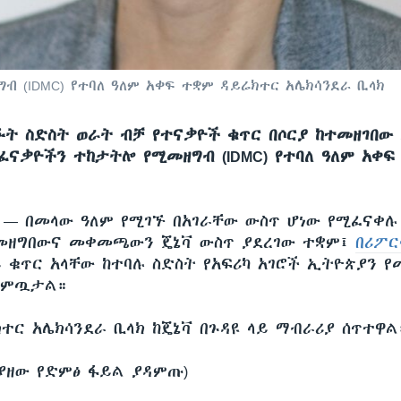
ብ (IDMC) የተባለ ዓለም አቀፍ ተቋም ዳይሬክተር አሌክሳንደራ ቢላክ
ፉት ስድስት ወራት ብቻ የተናቃዮች ቁጥር በሶርያ ከተመዘገበው
ተፈናቃዮችን ተከታትሎ የሚመዘግብ (IDMC) የተባለ ዓለም አቀፍ
ሲ —
በመላው ዓለም የሚገኙ በአገራቸው ውስጥ ሆነው የሚፈናቀሉ
መዘግበውና መቀመጫውን ጄኔቫ ውስጥ ያደረገው ተቋም፤
በሪፖር
 ቁጥር አላቸው ከተባሉ ስድስት የአፍሪካ አገሮች ኢትዮጵያን 
ቀምጧታል።
ተር አሌክሳንደራ ቢላክ ከጄኔቫ በጉዳዩ ላይ ማብራሪያ ሰጥተዋል
ያያዘው የድምፅ ፋይል ያዳምጡ)