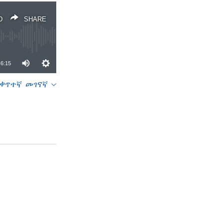
D
SHARE
6:15
ቀጥተኛ መገናኛ
SHARE