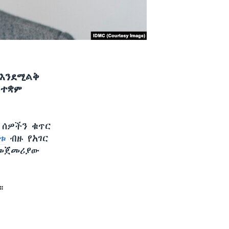
 እንደሚልቅ
 ተቋም
 ሰዎችን ቁጥር
ቱ
ብዙ የአገር
የመጀመሪያው
።