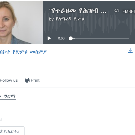
"የተራዘመ የሕዝብ መፈናቀል ቀውስ ጥሩ ወሬ አይደለም"-ተፈናቃዮችን የሚመዘግብ ድርጅት መሪ
EMBE
by
የአሜሪካ ድምፅ
No media source currently available
0:00
ስኮት የድምፅ መስምያ
EMBED
Follow us
Print
ን ግርማ
of
ጵያ/ኤርትራ