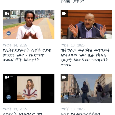
ያሳስቡ ይኾን?
ማርች 14, 2025
ማርች 13, 2025
የኢትዮጵያውያት ሴቶች ጥያቄ
"በትግራይ መፈንቅለ መንግሥት
ምንድን ነው? - የአድማጭ
እየተፈጸመ ነው" ሲሉ የክልሉ
ተመልካቾች አስተያየት
ጊዜያዊ አስተዳደር ፕሬዝደንት
ተናገሩ
ማርች 13, 2025
ማርች 13, 2025
አርቲስት አንዱዓለም ጎሣ
ሩሲያ የተቆጣጠረቻቸውን