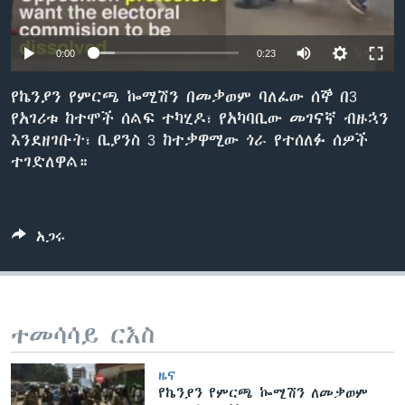
0:00
0:23
ቋንቋዎች
የኬንያን የምርጫ ኰሚሽን በመቃወም ባለፈው ሰኞ በ3
የአገሪቱ ከተሞች ሰልፍ ተካሂዶ፣ የአካባቢው መገናኛ ብዙኋን
እንደዘገቡት፣ ቢያንስ 3 ከተቃዋሚው ጎራ የተሰለፉ ሰዎች
ተገድለዋል።
አጋሩ
ተመሳሳይ ርእስ
ዜና
የኬንያን የምርጫ ኰሚሽን ለመቃወም