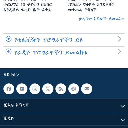
ተጨማሪ 13 ቀናትን በእስር
የዩክሬን ግዛቶች እንደያዘች
እንዲቆይ ፍርድ ቤት ፈቀደ
መቀጠል ትሻለች
ሁሉንም ክፍሎች ይመልከቱ
የቴሌቪዥን ፕሮግራሞችን ይዩ
የራዲዮ ፕሮግራሞችን ይመልከቱ
ይከተሉን
ቪኦኤ አማርኛ
ቪዲዮ