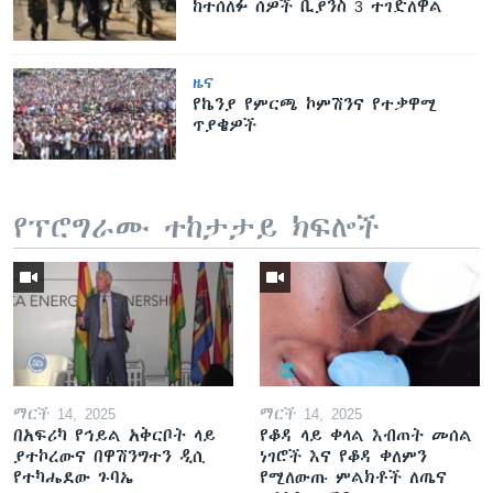
ከተሰለፉ ሰዎች ቢያንስ 3 ተገድለዋል
ዜና
የኬንያ የምርጫ ኮምሽንና የተቃዋሚ
ጥያቄዎች
የፕሮግራሙ ተከታታይ ክፍሎች
ማርች 14, 2025
ማርች 14, 2025
በአፍሪካ የኅይል አቅርቦት ላይ
የቆዳ ላይ ቀላል እብጠት መሰል
ያተኮረውና በዋሽንግተን ዲሲ
ነገሮች እና የቆዳ ቀለምን
የተካሔደው ጉባኤ
የሚለውጡ ምልክቶች ለጤና