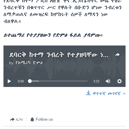
የደባርቅ ከተማ ፖሊስ አዘዥ ዋና ኢንስፔክተር ውቤ ተዘራ
ንብረተቹን በቁጥጥር ሥር የዋሉት በቡድን ሆነው ንብረቱን
ለማቃጠልና ለመዝረፍ ከሞከሩት ሰዎች ለማዳን ነው
ብለዋል።
ለተጨማሪ የተያያዘውን የድምፅ ፋይል ያዳምጡ
።
ደባርቅ ከተማ ንብረት የተያዘባቸው ነጋዴዎች ቅሬታ አሰሙ
by
የአሜሪካ ድምፅ
No media source currently available
0:00
3:23
ቀጥተኛ መገናኛ
አጋሩ
Follow us