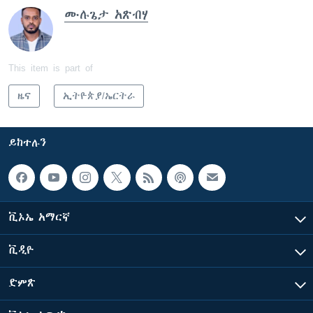
ሙሉጌታ አጽብሃ
This item is part of
ዜና
ኢትዮጵያ/ኤርትራ
ይከተሉን
ቪኦኤ አማርኛ
ቪዲዮ
ድምጽ