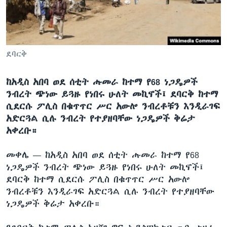
ቋንቋዎች
ደባርቅ
ከአዲስ አበባ ወደ ሰቲት ሑመራ ከተማ የ68 ነጋዴዎች
ንብረት ጭነው ይጓዙ የነበሩ ሁለት መኪኖች፤ ደባርቅ ከተማ
ሲደርሱ ፖሊስ በቁጥጥር ሥር አውሎ ንብረቶቹን እንዲራገፍ
አድርጓል ሲሉ ንብረት የተያዘባቸው ነጋዴዎች ቅሬታ
አቀረቡ።
መቀሌ —
ከአዲስ አበባ ወደ ሰቲት ሑመራ ከተማ የ68
ነጋዴዎች ንብረት ጭነው ይጓዙ የነበሩ ሁለት መኪኖች፤
ደባርቅ ከተማ ሲደርሱ ፖሊስ በቁጥጥር ሥር አውሎ
ንብረቶቹን እንዲራገፍ አድርጓል ሲሉ ንብረት የተያዘባቸው
ነጋዴዎች ቅሬታ አቀረቡ።