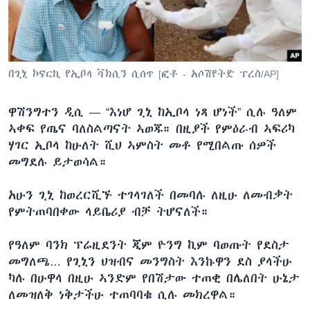
ቋንቋዎች
በጊኒ ኮናርኪ የኢቦላ ቫክሲን ሲሰጥ [ፎቶ - አሶሽየትድ ፕረስ/AP]
ዋሽንግተን ዲሲ —
“እነሆ ጊኒ ከኢቦላ ነጻ ሆነች” ሲሉ ዓለም
ኣቀፍ የጤና ባለስልጣናት ኣወጁ። በዚያች የምዕራብ ኣፍሪካ
ሃገር ኢቦላ ከሁለት ሺህ ኣምስት መቶ የሚበልጡ ሰዎች
መግደሉ ይታወሳል።
አሁን ጊኒ ከወረርሺኙ ተገላገለች በመባሉ ለዚሁ ለመብቃት
የምትጠባበቀው ላይቤሪያ ብቻ ትሆናለች።
የዓለም ባንክ ፕሬዚደንት ጂም ዮንግ ኪም ባወጡት የደስታ
መግለጫ… የጊኒን ህዝብና መንግስት እንኩዋን ደስ ያላችሁ
ካሉ በሁዋላ በዚሁ ኣንድም የበሽታው ተጠቂ በሌለበት ሁኔታ
ለመዝለቅ ነቅታችሁ ተጠባባቁ ሲሉ መክረዋል።