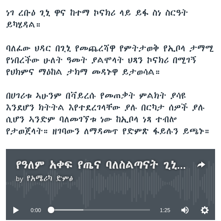
ነገ ረቡዕ ጊኒ ዋና ከተማ ኮናክሪ ላይ ይፋ ስነ ስርዓት
ይካሄዳል።
ባለፈው ህዳር በጊኒ የመጨረሻዋ የምትታወቅ የኢቦላ ታማሚ
የነበረችው ሁለት ዓመት ያልሞላት ህጻን ኮናክሪ በሚገኝ
የህክምና ማዕከል ታክማ መዳኑዋ ይታወሳል።
በሀገሪቱ ኣሁንም በቫይረሱ የመጠቃት ምልክት ያሳዩ
እንደሆን ክትትል እየተደረገላቸው ያሉ በርካታ ሰዎች ያሉ
ሲሆን ኣንድም ባለመገኘቱ ነው ከኢቦላ ነጻ ተብሎ
የታወጀላት። ዘገባውን ለማዳመጥ የድምጽ ፋይሉን ይጫኑ።
የዓለም አቀፍ የጤና ባለስልጣናት ጊኒ ከኢቦላ ነጻ መሆኗን አወጁ
by
የአሜሪካ ድምፅ
No media source currently available
0:00
1:25