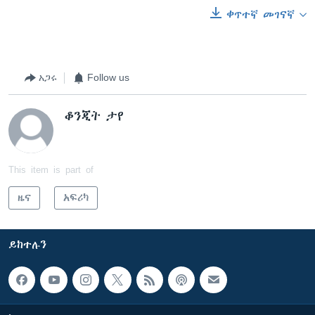
ቀጥተኛ መገናኛ
አጋሩ
Follow us
ቆንጂት ታየ
This item is part of
ዜና
አፍሪካ
ይከተሉን