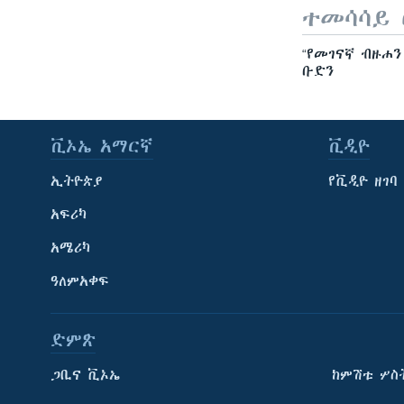
ተመሳሳይ 
“የመገናኛ ብዙሐን
ቡድን
ቪኦኤ አማርኛ
ቪዲዮ
ኢትዮጵያ
የቪዲዮ ዘገባ
አፍሪካ
አሜሪካ
ዓለምአቀፍ
ድምጽ
ጋቢና ቪኦኤ
ከምሽቱ ሦስ