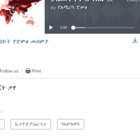
by
የአሜሪካ ድምፅ
No media source currently available
0:00
ስኮት የድምፅ መስምያ
EMBED
Follow us
Print
ጂት ታየ
of
ካ
ኢትዮጵያ/ኤርትራ
ዓለምአቀፍ