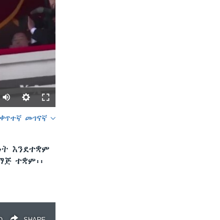
ቀጥተኛ መገናኛ
SHARE
ነት እንደተቋም
ማጅ ተቋም፡፡
width
px
D
SHARE