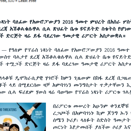
 ነጻነት ባለፈው የአውሮፓውያን 2016 ዓመተ ምህረት በአስራ ሦ
ደረጃ አሽቆልቁሉዋል ሲል ጽህፈት ቤቱ ዩናይትድ ስቴትስ የሆነው
 ድርጅት ዛሬ ይፋ ባደረገው ዓመታዊ ሪፖርት አስታውቋል።
ሲ —
የዓለም የፕሬስ ነጻነት ባለፈው የአውሮፓውያን 2016 ዓመተ
ውስጥ ባልታየ ደረጃ አሽቆልቁሉዋል ሲል ጽህፈት ቤቱ ዩናይትድ
ች ተሟጋች ድርጅት ዛሬ ይፋ ባደረገው ዓመታዊ ሪፖርት አስታ
ትላላቆቹ ዴሞክራሲያዊ ሃገሮች ከምን ጊዜውም በከፋ ደረጃ በጋዜ
ች ላይ በሚደርሰው ዛቻ አምባገነን መንግስታት ጥቃታቸውን እ
ው ሲል ፍሪደም ሃውስ ዛሬ ባወጣው የፕሬስ ነጻነት ሪፖርቱ ገል
በሪፖርቱ መሠረት አሁንም ቀንደኞቹ የ
ረጋጮች በአምባገነኑ ኪም ጆንግ ኡን
ሰሜን ኮሪያ፣ ላለፉት ስድስት ዓመታት 
ጦርነት እየታመሰች ያለችው ሶሪያ እና