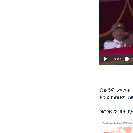
0:00
ይሁንና ሥጋቱ 
እንደተጠበቀ ነ
ዝርዝሩን ከተያ