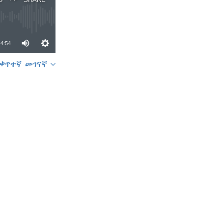
4:54
ቀጥተኛ መገናኛ
SHARE