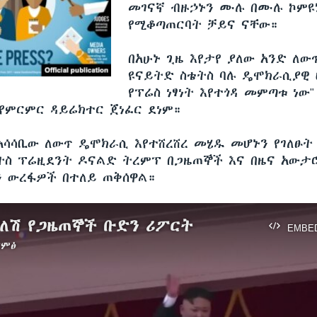
መገናኛ ብዙኃኑን ሙሉ በሙሉ ኮምዩ
የሚቆጣጠርባት ቻይና ናቸው።
በአሁኑ ጊዜ እየታየ ያለው አንድ ለውጥ
ዩናይትድ ስቴትስ ባሉ ዴሞክራሲያዊ 
የፕሬስ ነፃነት እየተጎዳ መምጣቱ ነው"
 የምርምር ዳይሬክተር ጀነፈር ደነም።
አሳሳቢው ለውጥ ዴሞክራሲ እየተሸረሸረ መሄዱ መሆኑን የገለፁት
ትስ ፕሬዚደንት ዶናልድ ትረምፕ በጋዜጠኞች እና በዜና አውታ
 ውረፋዎች በተለይ ጠቅሰዋል።
የለሽ የጋዜጠኞች ቡድን ሪፖርት
EMBE
ድምፅ