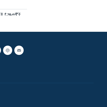
ለሽ የጋዜጠኞች