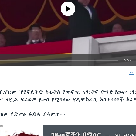
No media source currently available
5:55
EMBED
ቢኖርም "የዩናይትድ ስቴትስ የመናገር ነፃነትና የሚድያውም ነፃ
ው" ብሏል ፍሪደም ሃውስ የሚባለው የዴሞክራሲ አስተሳሰቦች አራ
ያዘው የድምፅ ፋይል ያዳምጡ፡፡
ጋዜጠኞችን በማሰር ኢትዮጵያ በዓለም አምስተኛ ነች
EMBE