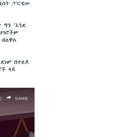
ኒስት ፓርቲው
 ግን "እንደ
ሀገሮችም
 ብለዋል
 ደነም በተለይ
ሮች ላይ
D
SHARE