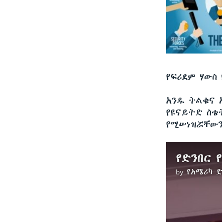
የፍሪደም ሃውስ
አንዱ ትልቁና 
የዩናይትድ ስቴ
የሚሠነዝሯቸውን
የድንበር 
by
የአሜሪካ 