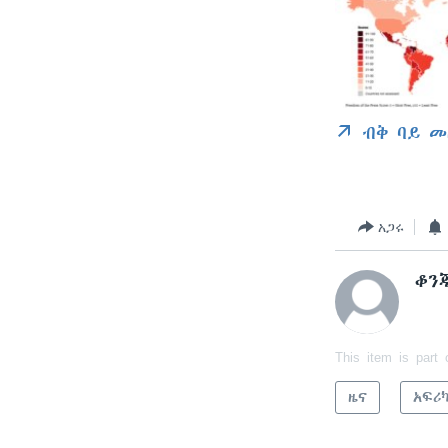
ብቅ ባይ መ
አጋሩ
ቆን
This item is part 
ዜና
አፍሪ