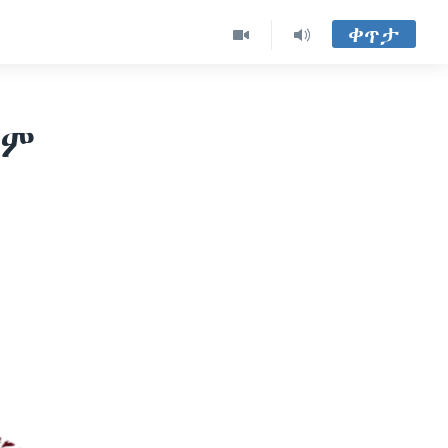
ቀጥታ
ለም