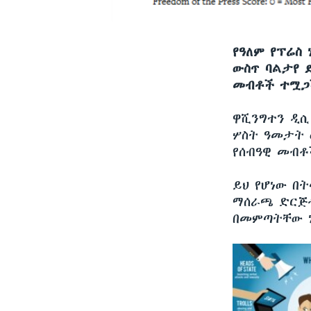
የዓለም የፕሬስ
ውስጥ ባልታየ 
መብቶች ተሟጋች
ዋሺንግተን ዲ
ሦስት ዓመታት 
የሰብዓዊ መብቶ
ይህ የሆነው በ
ማሰራጫ ድርጅቶ
በመምጣትቸው ነ