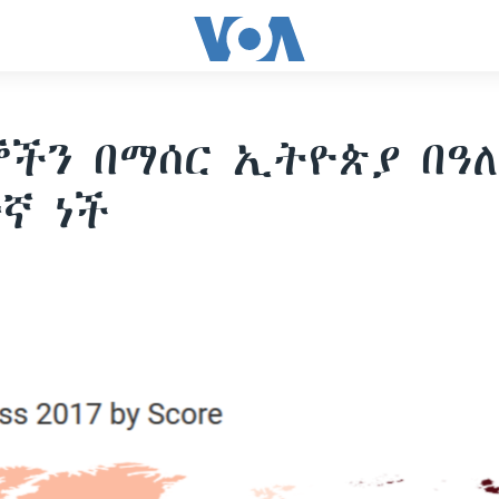
ችን በማሰር ኢትዮጵያ በዓ
ኛ ነች