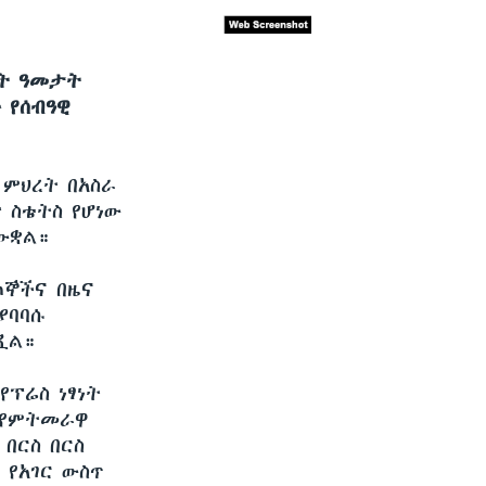
ስት ዓመታት
 የሰብዓዊ
 ምህረት በአስራ
 ስቴትስ የሆነው
ውቋል።
ጠኞችና በዜና
ያባባሱ
ጿል።
ፕሬስ ነፃነት
 የምትመራዋ
በርስ በርስ
 የአገር ውስጥ