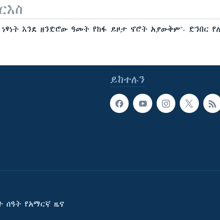
ርእስ
 ነፃነት እንደ ዘንድሮው ዓመት የከፋ ይዞታ ኖሮት አያውቅም”- ድንበር የ
ይከተሉን
ት ሰዓት የአማርኛ ዜና