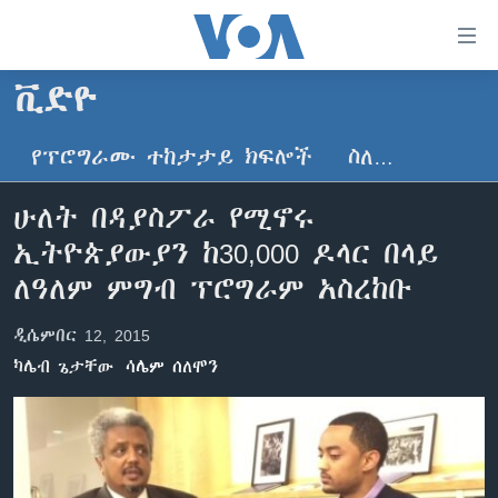
በቀላሉ
የመሥሪያ
ማገናኛዎች
ቪድዮ
ዜና
ወደ
ዋናው
የፕሮግራሙ ተከታታይ ክፍሎች
ስለ…
ኑሮ በጤንነት
ኢትዮጵያ
ይዘት
ጋቢና ቪኦኤ
እለፍ
አፍሪካ
ሁለት በዳያስፖራ የሚኖሩ
ወደ
ከምሽቱ ሦስት ሰዓት የአማርኛ ዜና
ዓለምአቀፍ
ኢትዮጵያውያን ከ30,000 ዶላር በላይ
ዋናው
ቪዲዮ
ይዘት
አሜሪካ
ለዓለም ምግብ ፕሮግራም አስረከቡ
እለፍ
የፎቶ መድብሎች
መካከለኛው ምሥራቅ
ወደ
ዲሴምበር 12, 2015
ክምችት
ዋናው
ካሌብ ጌታቸው
ሳሌም ሰለሞን
ይዘት
እለፍ
Learning English
ይከተሉን