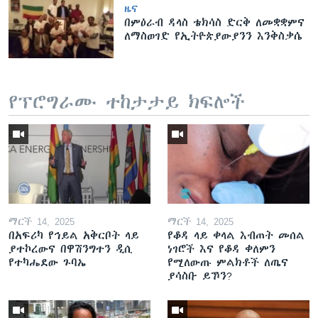
ዜና
በምዕራብ ዳላስ ቴክሳስ ድርቅ ለመቋቋምና
ለማስወገድ የኢትዮጵያውያንን እንቅስቃሴ
የፕሮግራሙ ተከታታይ ክፍሎች
ማርች 14, 2025
ማርች 14, 2025
በአፍሪካ የኅይል አቅርቦት ላይ
የቆዳ ላይ ቀላል እብጠት መሰል
ያተኮረውና በዋሽንግተን ዲሲ
ነገሮች እና የቆዳ ቀለምን
የተካሔደው ጉባኤ
የሚለውጡ ምልክቶች ለጤና
ያሳስቡ ይኾን?