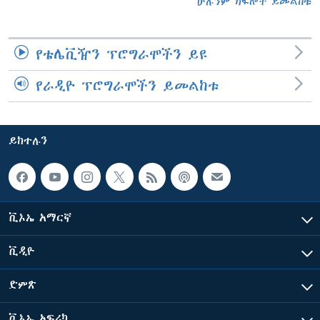
ሁሉንም ክፍሎች ይመልከቱ
የቴሌቪዥን ፕሮግራሞችን ይዩ
የራዲዮ ፕሮግራሞችን ይመልከቱ
ይከተሉን
ቪኦኤ አማርኛ
ቪዲዮ
ድምጽ
ቪኦኤ አፍሪካ