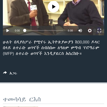
No media source currently available
ቋንቋዎች
0:00
8:08
ሁለት በዳያስፖራ የሚኖሩ ኢትዮጵያውያን ከ30,000 ዶላር
በላይ ለተራቡ ወገኖች ሰብስበው ለዓለም ምግብ ፕሮግራም
(WFP) ለተራቡ ወገኖች እንዲያደርስ አስረከቡ።
አጋሩ
ተመሳሳይ ርእስ