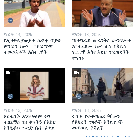
ማርች 14, 2025
ማርች 13, 2025
የኢትዮጵያውያት ሴቶች ጥያቄ
"በትግራይ መፈንቅለ መንግሥት
ምንድን ነው? - የአድማጭ
እየተፈጸመ ነው" ሲሉ የክልሉ
ተመልካቾች አስተያየት
ጊዜያዊ አስተዳደር ፕሬዝደንት
ተናገሩ
ማርች 13, 2025
ማርች 13, 2025
አርቲስት አንዱዓለም ጎሣ
ሩሲያ የተቆጣጠረቻቸውን
ተጨማሪ 13 ቀናትን በእስር
የዩክሬን ግዛቶች እንደያዘች
እንዲቆይ ፍርድ ቤት ፈቀደ
መቀጠል ትሻለች