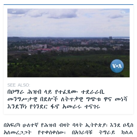
SEE ALSO:
በዐማራ ሕዝብ ላይ የተፈጸሙ ተደራራቢ
መንግሥታዊ በደሎች ለትጥቃዊ ግጭቱ ዋና መነሻ
እንደኾነ የጎንደር ፋኖ አመራሩ ተናገሩ
በአፍሪካ ሁለተኛ የሕዝብ ብዛት ባላት ኢትዮጵያ፣ እንደ ዐዲስ
አለመረጋጋት የተቀሰቀሰው፣ በአጎራባቹ ትግራይ ክልል