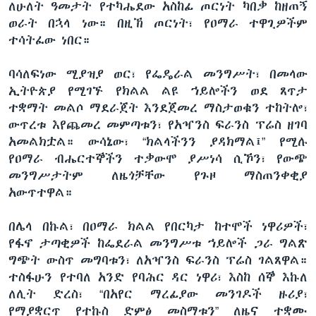
ለሁለት ዓመታት የተካሔደው አስከፊ ጦርነት ካበቃ ከዘጠኝ
ወራት በኋላ ነው። በዚኽ ጦርነት፣ የዐማራ ተዋጊዎችም
ተሳትፈው ነበር።
ባሳለፍነው ሚያዝያ ወር፣ የፌዴራል መንግሥት፣ በመላው
ኢትዮጵያ የሚገኙ የክልል ልዩ ኀይሎችን ወደ ጸጥታ
ተቋማት መልሶ ማደራጀት እንደጀመረ ማስታወቁን ተከትሎ፣
ውጥረቱ እየጨመረ መምጣቱን፣ የአዣንስ ፍራንስ ፕሬስ ዘገባ
አመልክቷል። ውሳኔው፣ “ክልላችንን ያዳክማል፤” የሚሉ
የዐማራ ብሔርተኞችን ተቃውሞ ያሥነሳ ሲኾን፣ የውጭ
መንግሥታትም ለዜጎቻቸው የጉዞ ማስጠንቀቂያ
አውጥተዋል።
በሌላ በኩል፣ በዐማራ ክልል የበርካታ ከተሞች ነዋሪዎች፣
የፋኖ ታጣቂዎች ከፌደራል መንግሥቱ ኀይሎች ጋራ ግልጽ
ግጭት ውስጥ መግባቱን፣ ለአዣንስ ፍራንስ ፕሬስ ገልጸዋል።
ተስፋሁን የተባለ አንድ የባሕር ዳር ነዋሪ፣ እስከ ሰኞ እኩለ
ለሊት ድረስ፣ “በአየር ማረፊያው መንገዶች ዙሪያ፣
የማያቋርጥ የተኩስ ድምፅ መስማቱን” ለዜና ተቋሙ