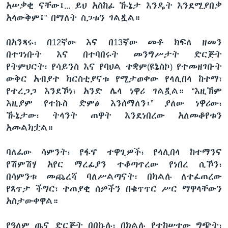
አሠቃቂ ናቸው፤... ይህ አስከፊ ኹኔታ እንዴት እንደሚያበቃ
አላውቅም፤” በማለት ስጋቱን ገልጿል።
በአንጻሩ፣ በ12ኛው እና በ13ኛው መቶ ክፍለ ዘመን
በተገነቡት እና በተባበሩት መንግሥታት ድርጅት
የትምህርት፣ የሳይንስ እና የባህል ተቋም(ዩኔስኮ) የተመዘገቡት
ውቅር አብያተ ክርስቲያናቱ የሚታወቀው የላሊበላ ከተማ፣
የተረጋጋ እንደኾነ፣ አንድ ሌላ ነዋሪ ገልጿል። “እዚኽም
እዚያም የተኩስ ድምፅ እንሰማለን፤” ያለው ነዋሪው፣
ኹኔታው፣ ትላንት ጠዋት እንደነበረው አለመቆየቱን
አመልክቷል።
ባለፈው ሳምንት፣ የፋኖ ተዋጊዎች፣ የላሊበላ ከተማንና
የሽምሽሃ አየር ማረፊያን ተቆጣጥረው የነበረ ሲኾን፣
በሳምንቱ መጨረሻ ባለሥልጣናት፣ በክልሉ ለተፈጠረው
የጸጥታ ችግር፣ ተጠያቂ ሰዎችን በቁጥጥር ሥር ማዋላቸውን
አስታውቀዋል።
የዓለም ጤና ድርጅት በበኩሉ፣ በክልሉ የተከሠተው ግጭት፣