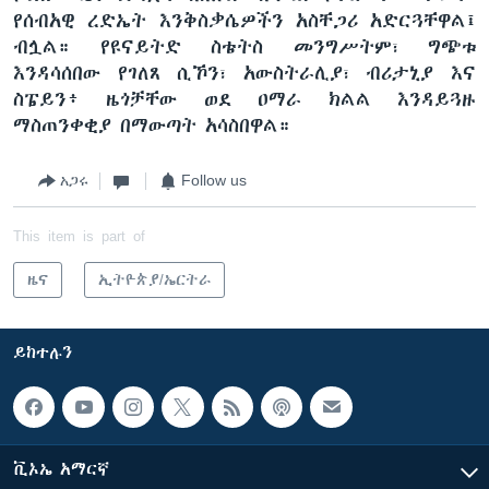
የሰብአዊ ረድኤት እንቅስቃሴዎችን አስቸጋሪ አድርጓቸዋል፤
ብሏል። የዩናይትድ ስቴትስ መንግሥትም፣ ግጭቱ
እንዳሳሰበው የገለጸ ሲኾን፣ አውስትራሊያ፣ ብሪታኒያ እና
ስፔይን፥ ዜጎቻቸው ወደ ዐማራ ክልል እንዳይጓዙ
ማስጠንቀቂያ በማውጣት አሳስበዋል።
አጋሩ
Follow us
This item is part of
ዜና
ኢትዮጵያ/ኤርትራ
ይከተሉን
ቪኦኤ አማርኛ