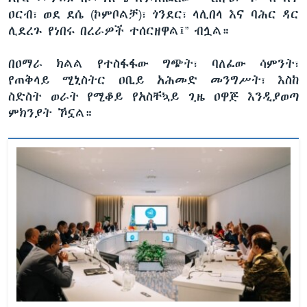
ዐርብ፣ ወደ ደሴ (ኮምቦልቻ)፣ ጎንደር፣ ላሊበላ እና ባሕር ዳር
ሊደረጉ የነበሩ በረራዎች ተሰርዘዋል፤” ብሏል።
በዐማራ ክልል የተስፋፋው ግጭት፣ ባለፈው ሳምንት፣
የጠቅላይ ሚኒስትር ዐቢይ አሕመድ መንግሥት፣ እስከ
ስድስት ወራት የሚቆይ የአስቸኳይ ጊዜ ዐዋጅ እንዲያወጣ
ምክንያት ኾኗል።