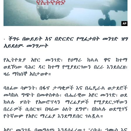
ቋንቋዎች
· ችግሩ በውይይት እና በድርድር የሚፈታበት መንገድ ዝግ
አይደለም- መንግሥት
የኢትዮጵያ አየር መንገድ፣ የዐማራ ክልል ዋና ከተማ
ወደኾነው ባሕር ዳር ከተማ የሚያደርገውን በረራ እንደሰረዘ፣
ዛሬ ማክሰኞ አስታወቀ።
ባለፈው ሳምንት፣ በፋኖ ታጣቂዎች እና በፌዴራል ወታደሮች
መካከል ግጭት በመቀስቀሱ፣ ብሔራዊው አየር መንገድ፣ ወደ
ክልሉ ሦስት የአውሮፕላን ማረፊያዎች የሚያደርጋቸውን
በረራዎች ሲሰርዝ፤ በዛሬው ዕለት ደግሞ፣ በክልሉ ወደሚገኝ
የትኛውም የአየር ማረፊያ እንደማይበር ገልጿል።
አየር መንገዱ በመግለጫ እንዳሰፈረው፥ “ረቡዕ፣ ኀሙስ እና