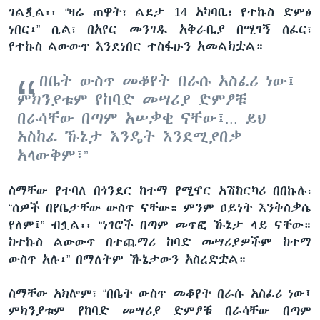
ገልጿል፡፡ “ዛሬ ጠዋት፣ ልደታ 14 አካባቢ፣ የተኩስ ድምፅ
ነበር፤” ሲል፣ በአየር መንገዱ አቅራቢያ በሚገኝ ሰፈር፣
የተኩስ ልውውጥ እንደነበር ተስፋሁን አመልክቷል።
በቤት ውስጥ መቆየት በራሱ አስፈሪ ነው፤
ምክንያቱም የከባድ መሣሪያ ድምፆቹ
በራሳቸው በጣም አሠቃቂ ናቸው፤... ይህ
አስከፊ ኹኔታ እንዴት እንደሚያበቃ
አላውቅም፤”
ስማቸው የተባለ በጎንደር ከተማ የሚኖር አሽከርካሪ በበኩሉ፣
“ሰዎች በየቤታቸው ውስጥ ናቸው። ምንም ዐይነት እንቅስቃሴ
የለም፤” ብሏል፡፡ “ነገሮች በጣም መጥፎ ኹኔታ ላይ ናቸው።
ከተኩስ ልውውጥ በተጨማሪ ከባድ መሣሪያዎችም ከተማ
ውስጥ አሉ፤” በማለትም ኹኔታውን አስረድቷል።
ስማቸው አክሎም፣ “በቤት ውስጥ መቆየት በራሱ አስፈሪ ነው፤
ምክንያቱም የከባድ መሣሪያ ድምፆቹ በራሳቸው በጣም