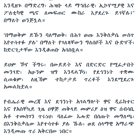
እንዲዘጉ በማድረግ፣ ሕዝቡ ላይ ማኅበራዊ፣ ኢኮኖሚያዊ እና
ፖለቲካዊ ጫና ለመፍጠር ሙከራ እያደረጉ ይገኛሉ፤”
በማለት ወንጅሏል።
“በማወቅም ይኹን ባለማወቅ፣ በሕገ ወጡ እንቅስቃሴ ውስጥ
እየተሳተፉ ያሉ” በማለት የገለጻቸውን ግለሰቦች እና ቡድኖች፣
ከድርጊታቸው እንዲቆጠቡ አሳስቧል።
ይህም ኾኖ ችግሩ፣ በውይይት እና በድርድር የሚፈታበት
መንገድ፣ አሁንም ዝግ እንዳልኾነ፣ የደኅንነት ተቋሙ
ሲጠቁም፣ ለዚኽም ተከታታይ ጥረቶች እንደሚደረጉ
አመልክቷል።
የብሔራዊ መረጃ እና ደኅንነት አገልግሎት ዋና ዲሬክተር
እና የአስቸኳይ ጊዜ ዐዋጅ ጠቅላይ መምሪያ ዕዝ ዋና ሰብሳቢ
አቶ ተመስገን ጥሩነህ፣ ባለፈው እሑድ በሰጡት መግለጫ፣
በእንቅስቃሴው እየተሳተፉ ያሉ ኹሉ፣ ወደ ሰላማዊ አማራጭ
እንዲመጡ ጥሪ አቅርበው ነበር።