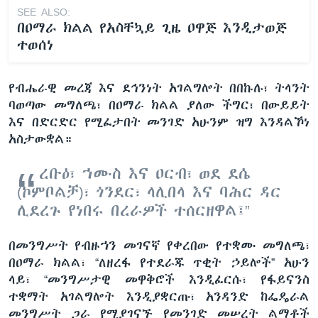
SEE ALSO:
በዐማራ ክልል የአስቸኳይ ጊዜ ዐዋጅ እንዲታወጅ
ተወሰነ
የብሔራዊ መረጃ እና ደኅንነት አገልግሎት በበኩሉ፣ ትላንት
ባወጣው መግለጫ፣ በዐማራ ክልል ያለው ችግር፣ በውይይት
እና በድርድር የሚፈታበት መንገድ አሁንም ዝግ እንዳልኾነ
አስታውቋል።
ረቡዕ፣ ኀሙስ እና ዐርብ፣ ወደ ደሴ
(ኮምቦልቻ)፣ ጎንደር፣ ላሊበላ እና ባሕር ዳር
ሊደረጉ የነበሩ በረራዎች ተሰርዘዋል፤”
በመንግሥት የብዙኀን መገናኛ የቀረበው የተቋሙ መግለጫ፣
በዐማራ ክልል፣ “ለዘረፋ የተደራጁ ጥቂት ኃይሎች” አሁን
ላይ፣ “መንግሥታዊ መዋቅሮች እንዲፈርሱ፣ የፋይናንስ
ተቋማት አገልግሎት እንዲያቋርጡ፣ አንዳንድ ከፌዴራል
መንግሥት ጋራ የሚያገናኙ የመንገድ መሠረት ልማቶች