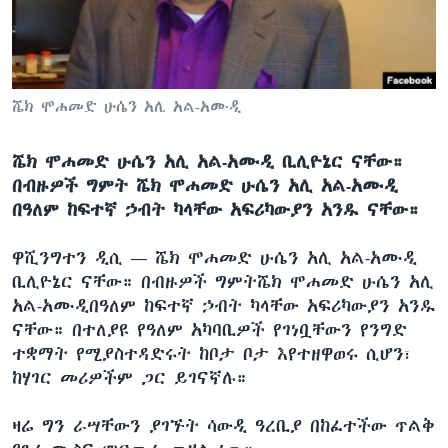
ቋንቋዎች
ሼክ ሞሐመድ ሁሴን አሊ አል-አሙዲ
ሼክ ሞሐመድ ሁሴን አሊ አል-አሙዲ ቢሊዮኔር ናቸው።
በብዙዎች ግምት ሼክ ሞሐመድ ሁሴን አሊ አል-አሙዲ
በዓለም ከፍተኛ ኃብት ካላቸው አፍሪካውያን አንዱ ናቸው።
ዋሺንግተን ዲሲ —
ሼክ ሞሐመድ ሁሴን አሊ አል-አሙዲ
ቢሊዮኔር ናቸው። በብዙዎች ግምትሼክ ሞሐመድ ሁሴን አሊ
አል-አሙዲበዓለም ከፍተኛ ኃብት ካላቸው አፍሪካውያን አንዱ
ናቸው። በተለያዩ የዓለም አካባቢዎች የገነቧቸውን የንግድ
ተቋማት የሚያስተዳድሩት ከቦታ ቦታ እየተዘዋወሩ ሲሆን፣
ከሃገር መሪዎችም ጋር ይገናኛሉ።
ዛሬ ግን ራሣቸውን ያገኙት ሳውዲ ዓረቢያ በከፈተችው ጥልቅ