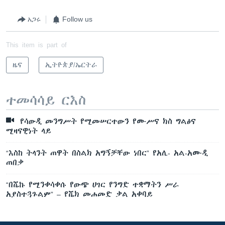
አጋሩ
Follow us
This item is part of
ዜና
ኢትዮጵያ/ኤርትራ
ተመሳሳይ ርእስ
የሳውዲ መንግሥት የሚመሠርተውን የሙሥና ክስ ግልፅና
ሚዛናዊነት ላይ
“እስከ ትላንት ጠዋት በስልክ አግኝቻቸው ነበር” የአሊ- አል-አሙዲ
ጠበቃ
“በሼኩ የሚንቀሳቀሱ የውጭ ሀገር የንግድ ተቋማትን ሥራ
አያስተጓጉልም” – የሼክ መሐመድ ቃል አቀባይ