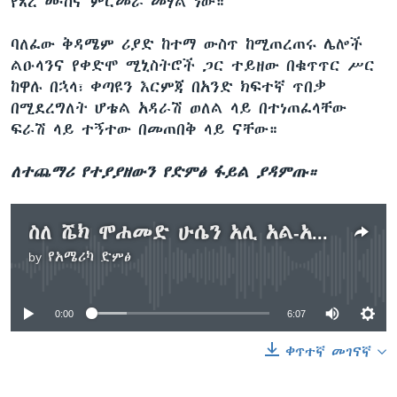
የጸረ ሙስና ምርመራ መሃል ነው።
ባለፈው ቅዳሜም ሪያድ ከተማ ውስጥ ከሚጠረጠሩ ሌሎች
ልዑላንና የቀድሞ ሚኒስትሮች ጋር ተይዘው በቁጥጥር ሥር
ከዋሉ በኋላ፣ ቀጣዩን እርምጃ በአንድ ክፍተኛ ጥበቃ
በሚደረግለት ሆቴል አዳራሽ ወለል ላይ በተነጠፈላቸው
ፍራሽ ላይ ተኝተው በመጠበቅ ላይ ናቸው።
ለተጨማሪ የተያያዘውን የድምፅ ፋይል ያዳምጡ።
ስለ ሼክ ሞሐመድ ሁሴን አሊ አል-አሙዲ
by
የአሜሪካ ድምፅ
No media source currently available
0:00
6:07
ቀጥተኛ መገናኛ