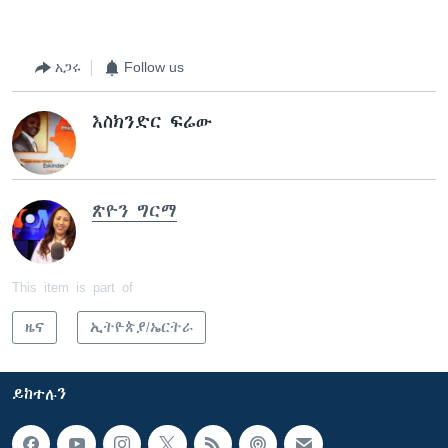
አጋሩ
Follow us
እስክንድር ፍሬው
ጽዮን ግርማ
This item is part of
ዜና
ኢትዮጵያ/ኤርትራ
ይከተሉን