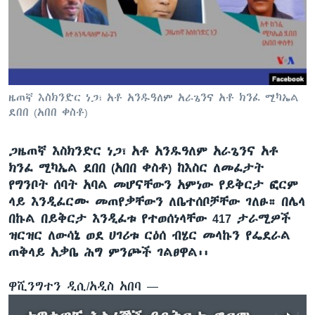
ቋንቋዎች
ዜጠኛ እስክንድር ነጋ፣ አቶ አንዱዓለም አራጌንና አቶ ክንፈ ሚካኤል
ደበበ (አበበ ቀስቶ)
ጋዜጠኛ እስክንድር ነጋ፣ አቶ አንዱዓለም አራጌንና አቶ
ክንፈ ሚካኤል ደበበ (አበበ ቀስቶ) ከእስር ለመፈታት
የግንቦት ሰባት አባል መሆናቸውን አምነው የይቅርታ ፎርም
ላይ እንዲፈርሙ መጠየቃቸውን ለቤተሰቦቻቸው ገለፁ። በሌላ
በኩል በይቅርታ እንዲፈቱ የተወሰነላቸው 417 ታራሚዎች
ዝርዝር ለውሳኔ ወደ ሀገሪቱ ርዕሰ ብሄር መላኩን የፌደራል
ጠቅላይ አቃቤ ሕግ ምንጮች ገልፀዋል፡፡
ዋሺንግተን ዲሲ/አዲስ አበባ —