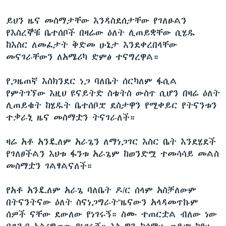
ይህን ዜና መስማታቸው እንዳስደሰታቸው የገለፁልን
የእስረኞቹ ቤተሰቦች በዛሬው ዕለት ሊጠይቋቸው ሲሄዱ
ከእስር ለመፈታት ቅድመ ሁኔታ እንደቀረበላቸው
መናገራቸውን ለአሜሪካ ድምፅ ተናግረዋል።
የጋዜጠኛ እስክንደር ነጋ ባለቤት ሰርካለም ፋሲል
የምትገኘው እዚህ ዩናይትድ ስቴትስ ውስጥ ሲሆን በዛሬ ዕለት
ሊጠይቁት ከሄዱት ቤተሰቦቿ ደስታዋን የሚቀይር የትናንቱን
ተቃራኒ ዜና መስማቷን ትናገራለች።
ዛሬ አቶ አንዷለም አራጌን ለማነጋገር እስር ቤት እንደሄደች
የገለፀችልን እህቱ ፋንቱ አራጌም ከወንድሟ ተመሳሳይ መልስ
መስማቷን ገልፃልናለች።
የአቶ አንዷለም አራጌ ባለቤት ዶ/ር ሰላም አስቻለውም
በትናንትናው ዕለት ስናነጋግራት“ዜናውን አላዳመጥኩም
ሰዎች ናቸው ደውለው የነገሩኝ። ስሙ ተጠርቷል ብለው ነው