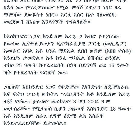
በደንብ አስረግጠው የነገሩኝ። እኔ ግን ከሰማሁ ወይም ካየሁ
በኋላ ነው የማረጋግጠው” የሚል ምላሽ ሰጥታን ነበር ዛሬ
ማምሻው ደውዬላት ነበር። እርሷ እስር ቤት ባለመሄዷ
መረጃውን ከእህቱ እንዳገኘች ትገልፃለች።
ከእስክንድር ነጋና አንዷለም አራጌ ጋ አብሮ የተነገረው
የመላው ኢትዮጵያውያን ዴሞክራሲያዊ ፓርቲ (መኢዴፓ)
አመራር አባል አቶ ክንፈ ሚካኤል ደበበ ወይም (አበበ ቀስቶ)
እንደሆነ ታውቋል። አቶ ክንፈ ሚካኤል በሽብር ወንጀል
ተከሶ 25 ዓመት ከተፈረደበት በኋላ በይግባኝ ወደ 16 ዓመት
ዝቅ የተደረገለት ፍርደኛ ነው።
ጋዜጠኛ እስክንድር ነጋና የቀድሞው የአንድነት ለዴሞክራሲ
እና ፍትህ ፓርቲ ምክትል ፕሬዚዳንት አቶ አንዷለም አራጌ
ብቻ ናቸው። ሁለቱም መስከረም 3 ቀን 2004 ዓ.ም
መታሰራቸው የሚታወስ ሲሆን ጋዜጠኛ እስክንድር 18 ዓመት
አቶ አንዷለም አራጌ ደግሞ ዕድሜ ልክ እስራት
እንደተፈረደባቸው ይታወሳል።