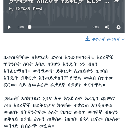
ታዋቂዎቹ እስረኞች የይቅርታ ፎርም እንደማይፈርሙ መግለፃቸውን ቤተሰቦቻቸው ተናገሩ
by
የአሜሪካ ድምፅ
No media source currently available
0:00
9:00
ቀጥተኛ መገናኛ
ቤተሰቦቻቸው ለአሜሪካ ድምፅ እንደተናገሩት፤ እስረኞቹ
“የግንቦት ሰባት አባል ሳንሆን እንዴት ነን ብለን
እንፈርማለን፤ መንግሥት ይቅርታ ሊጠይቀን ሲገባስ
እንዴት ይቅርታ እንጠይቃለን?” የሚል መልስ ሰጥተው
ፎርሙ ላይ ለመፈረም ፈቃደኛ ሳይሆኑ ቀርተዋል።
ጋዜጠኛ እስክንደር ነጋና አቶ አንዷለም አራጌን ጨምሮ
746 እስረኞች በይቅርታና ክሳቸው ተቋርጦ እንዲለቀቁ
መወሰኑ በትናንትናው ዕለት የሀገር ውስጥ መገናኛ ብዙሃን
ጠቅላይ ዐቃቤ ሕጉን ጠቅሰው ከዘገቡ በኋላ ዜናው በሁሉም
መንገድ ሲሰራጭ ውሏል።