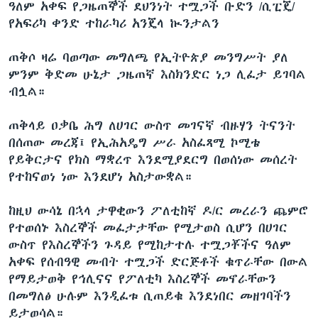
ዓለም አቀፍ የጋዜጠኞች ደህንነት ተሟጋች ቡድን /ሲፒጄ/
የአፍሪካ ቀንድ ተከራካሪ አንጄላ ኲንታልን
ጠቅሶ ዛሬ ባወጣው መግለጫ የኢትዮጵያ መንግሥት ያለ
ምንም ቅድመ ሁኔታ ጋዜጠኛ እስክንድር ነጋ ሊፈታ ይገባል
ብሏል።
ጠቅላይ ዐቃቤ ሕግ ለሀገር ውስጥ መገናኛ ብዙሃን ትናንት
በሰጠው መረጃ፤ የኢሕአዴግ ሥራ አስፈጻሚ ኮሚቴ
የይቅርታና የክስ ማቋረጥ እንደሚያደርግ በወሰነው መሰረት
የተከናወነ ነው እንደሆነ አስታውቋል።
ከዚህ ውሳኔ በኋላ ታዋቂውን ፖለቲከኛ ዶ/ር መረራን ጨምሮ
የተወሰኑ እስረኞች መፈታታቸው የሚታወስ ሲሆን በሀገር
ውስጥ የእስረኞችን ጉዳይ የሚከታተሉ ተሟጋቾችና ዓለም
አቀፍ የሰብዓዊ መብት ተሟጋች ድርጅቶች ቁጥራቸው በውል
የማይታወቅ የኅሊናና የፖለቲካ እስረኞች መኖራቸውን
በመግለፅ ሁሉም እንዲፈቱ ሲጠይቁ እንደነበር መዘገባችን
ይታወሳል።