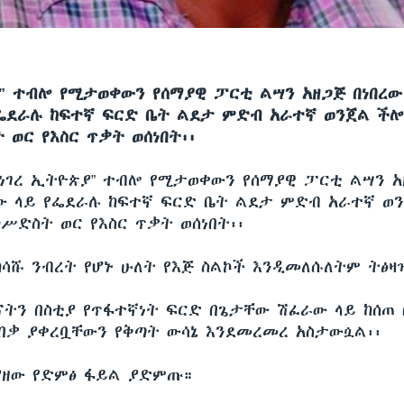
ያ” ተብሎ የሚታወቀውን የሰማያዊ ፓርቲ ልሣን አዘጋጅ በነበረ
ፌደራሉ ከፍተኛ ፍርድ ቤት ልደታ ምድብ አራተኛ ወንጀል ችሎ
 ወር የእስር ጥቃት ወሰነበት፡፡
“ነገረ ኢትዮጵያ” ተብሎ የሚታወቀውን የሰማያዊ ፓርቲ ልሣን አ
 ላይ የፌደራሉ ከፍተኛ ፍርድ ቤት ልደታ ምድብ አራተኛ ወ
ከሥድስት ወር የእስር ጥቃት ወሰነበት፡፡
ከሳሹ ንብረት የሆኑ ሁለት የእጅ ስልኮች እንዲመለሱለትም ትፅዛዝ
ናትን በስቲያ የጥፋተኛነት ፍርድ በጌታቸው ሽፈራው ላይ ከሰጠ 
ጠበቃ ያቀረቧቸውን የቅጣት ውሳኔ እንደመረመረ አስታውሷል፡፡
ያዘው የድምፅ ፋይል ያድምጡ።