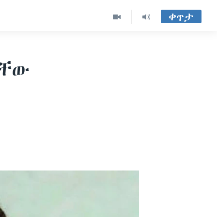
ቀጥታ
ታቸው