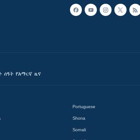
ት ሰዓት የአማርኛ ዜና
Portuguese
a
Shona
Somali