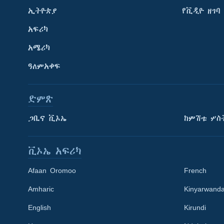
ኢትዮጵያ
የቪዲዮ ዘገባ
አፍሪካ
አሜሪካ
ዓለምአቀፍ
ድምጽ
ጋቢና ቪኦኤ
ከምሽቱ ሦስ
ቪኦኤ አፍሪካ
Afaan Oromoo
French
Amharic
Kinyarwand
English
Kirundi
Learning English