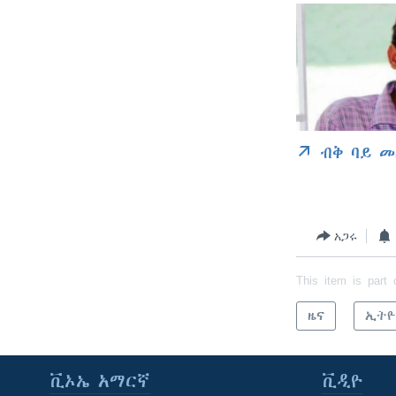
ብቅ ባይ መ
አጋሩ
This item is part 
ዜና
ኢትዮ
ቪኦኤ አማርኛ
ቪዲዮ