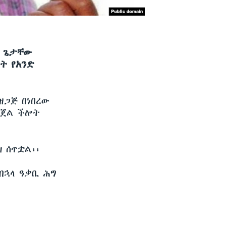
ው ጌታቸው
ት የአንድ
ዘጋጅ በነበረው
ንጀል ችሎት
 ሰጥቷል፡፡
በኋላ ዓቃቢ ሕግ