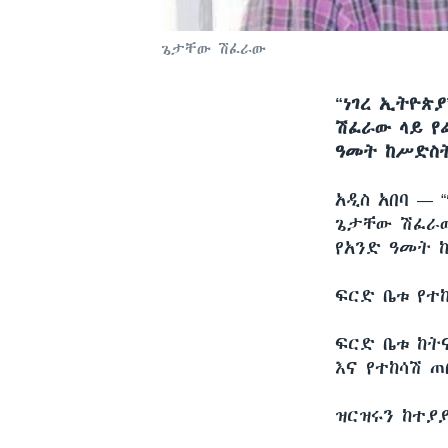
ጌታቸው ሽፈራው
“ነገረ ኢትዮጵ
ሽፈራው ላይ የ
ዓመት ከሥድስት
አዲስ አበባ —
ጌታቸው ሽፈራው
የአንድ ዓመት 
ፍርድ ቤቱ የተ
ፍርድ ቤቱ ከት
እና የተከሳሽ 
ዝርዝሩን ከተያ