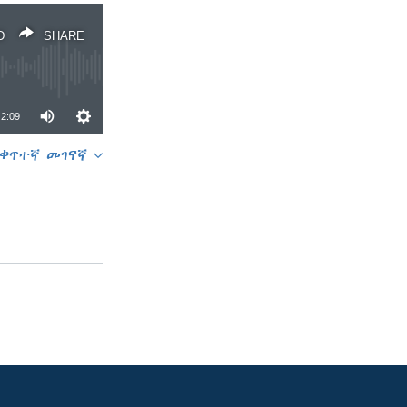
D
SHARE
2:09
ቀጥተኛ መገናኛ
SHARE