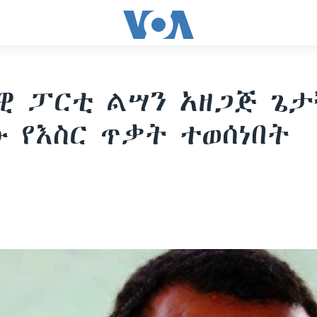
ዊ ፓርቲ ልሣን አዘጋጅ ጌ
 የእስር ጥቃት ተወሰነበት