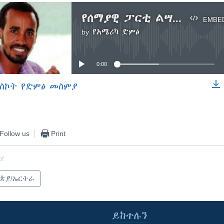
የሰማያዊ ፓርቲ ልሣን አዘጋጅ ጌታቸው ሽፈራው የእስር ጥቃት ተወሰነበት
EMBE
by
የአሜሪካ ድምፅ
No media source currently available
0:00
ስኮት የድምፅ መስምያ
EMBED
Follow us
Print
of
ጵያ/ኤርትራ
ይከተሉን