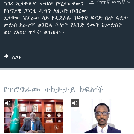
ቀጥተኛ መገናኛ
“ነገረ ኢትዮጵያ” ተብሎ የሚታወቀውን
የሰማያዊ ፓርቲ ልሣን አዘጋጅ በነበረው
ጌታቸው ሽፈራው ላይ የፌደራሉ ከፍተኛ ፍርድ ቤት ልደታ
ቋንቋዎች
ምድብ አራተኛ ወንጀል ችሎት የአንድ ዓመት ከሥድስት
ወር የእስር ጥቃት ወሰነበት፡፡
አጋሩ
የፕሮግራሙ ተከታታይ ክፍሎች