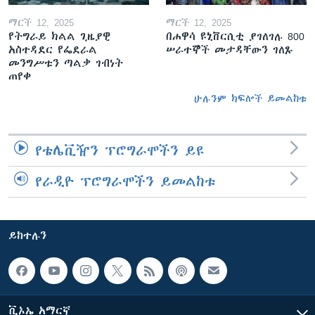
ማርች 12, 2025
ማርች 12, 2025
የትግራይ ክልል ጊዜያዊ
በሐዋሳ ዩኒቨርሲቲ ያገለገሉ 800
አስተዳደር የፌደራል
ሠራተኞች መታዳቸውን ገለጹ
መንግሥቱን ጣልቃ ገብነት
ጠየቀ
ሁሉንም ክፍሎች ይመልከቱ
የቴሌቪዥን ፕሮግራሞችን ይዩ
የራዲዮ ፕሮግራሞችን ይመልከቱ
ይከተሉን
ቪኦኤ አማርኛ