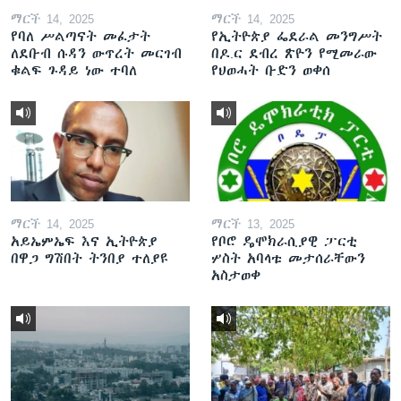
ማርች 14, 2025
ማርች 14, 2025
የባለ ሥልጣናት መፈታት
የኢትዮጵያ ፌደራል መንግሥት
ለደቡብ ሱዳን ውጥረት መርገብ
በዶ.ር ደብረ ጽዮን የሚመራው
ቁልፍ ጉዳይ ነው ተባለ
የህወሓት ቡድን ወቀሰ
ማርች 14, 2025
ማርች 13, 2025
አይኤምኤፍ እና ኢትዮጵያ
የቦሮ ዴሞክራሲያዊ ፓርቲ
በዋጋ ግሽበት ትንበያ ተለያዩ
ሦስት አባላቱ መታሰራቸውን
አስታወቀ