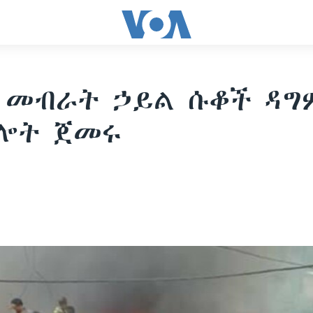
 መብራት ኃይል ሱቆች ዳግ
ግሎት ጀመሩ