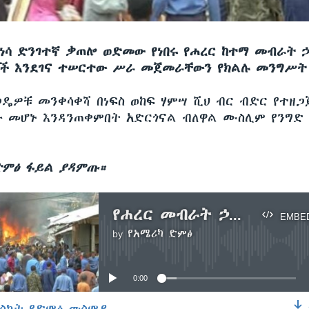
ተነሳ ድንገተኛ ቃጠሎ ወድመው የነበሩ የሐረር ከተማ መብራት 
ሮች እንደገና ተሠርተው ሥራ መጀመራቸውን የክልሉ መንግሥት
ጋዴዎቹ መንቀሳቀሻ በነፍስ ወከፍ ሃምሣ ሺህ ብር ብድር የተዘጋ
ው መሆኑ እንዳንጠቀምበት አድርጎናል ብለዋል ሙስሊም የንግድ
ድምፅ ፋይል ያዳምጡ።
የሐረር መብራት ኃይል ሱቆች ዳግም አገልግሎት ጀመሩ
EMBE
by
የአሜሪካ ድምፅ
No media source currently available
0:00