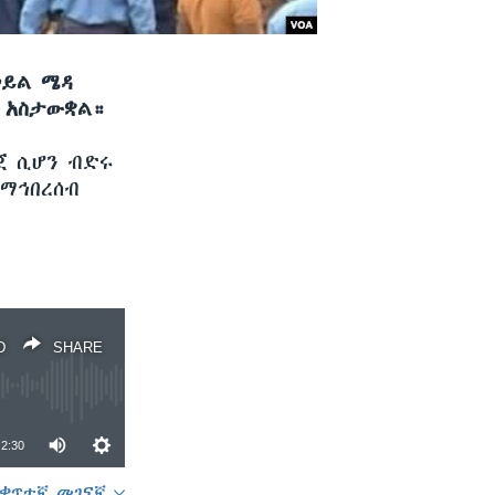
ኃይል ሜዳ
 አስታውቋል።
ጀ ሲሆን ብድሩ
 ማኅበረሰብ
D
SHARE
2:30
ቀጥተኛ መገናኛ