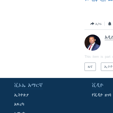
ብቅ ባይ መ
አጋሩ
አዲ
This item is part 
ዜና
ኢትዮ
ቪኦኤ አማርኛ
ቪዲዮ
ኢትዮጵያ
የቪዲዮ ዘገባ
አፍሪካ