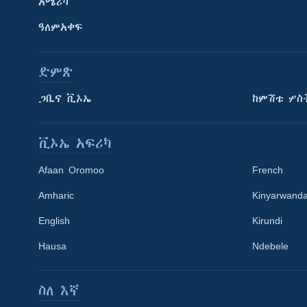
አሜሪካ
ዓለምአቀፍ
ድምጽ
ጋቢና ቪኦኤ
ከምሽቱ ሦስ
ቪኦኤ አፍሪካ
Afaan Oromoo
French
Amharic
Kinyarwand
English
Kirundi
Learning English
Hausa
Ndebele
ይከተሉን
ስለ እኛ