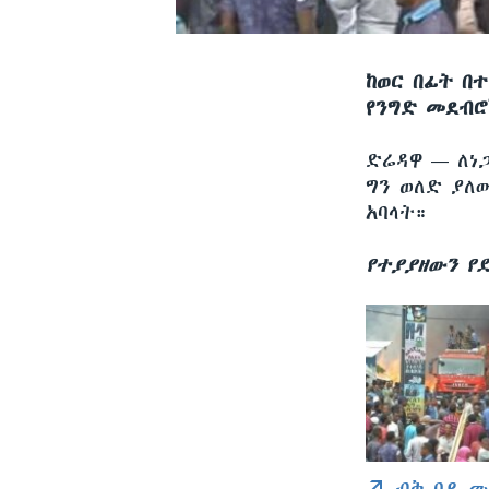
ከወር በፊት በ
የንግድ መደብ
ድሬዳዋ —
ለነ
ግን ወለድ ያለ
አባላት።
የተያያዘውን የ