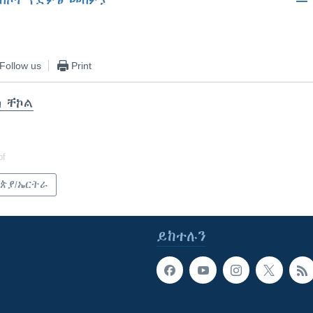
ስኮት የድምፅ መስምያ
EMBED
Follow us
Print
ስ ቸኮል
of
ጵያ/ኤርትራ
ይከተሉን