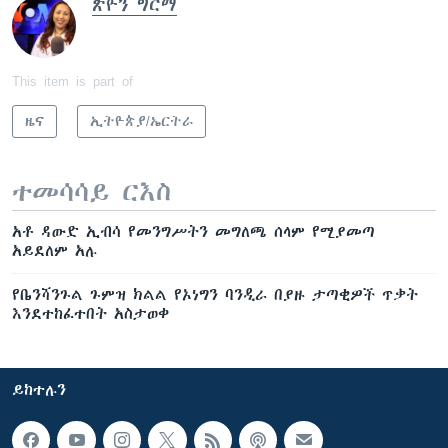
ጽዮን ግርማ
This item is part of
ዜና
ኢትዮጵያ/ኤርትራ
ተመሳሳይ ርእስ
አቶ ዳውድ ኢብሳ የመንግሥትን መግለጫ ሰላም የሚያመጣ
አይደለም አሉ
የቤንሻንጉል ጉምዝ ክልል የኦነግን ባንዲራ በያዙ ታጣቂዎች ጥቃት
እንደተከፈተበት አስታወቀ
ይከተሉን