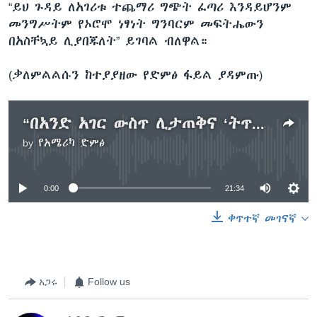
“ይህ ጉዳይ ለአገሪቱ ተጨማሪ ግጭት ፈጣሪ እንዳይሆንም
መንግሥትም የኦሮሞ ነፃነት ግንባርም መፍትሔውን
በአስቸኳይ ሊያበጁለት” ይገባል ብለዋል።
(ቃለምልልሱን ከተያያዘው የድምፅ ፋይል ያዳምጡ)
“በአንድ አገር ውስጥ ሊታጠቅና ‘ትጥቅ’ ላይ ሊያዝዝ የሚችለው መንግሥት ‘ብቻ ነው"- ዶክተር አወል አሎ
by
የአሜሪካ ድምፅ
No media source currently available
0:00
21:34
ቀጥተኛ መገናኛ
አጋሩ
Follow us