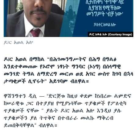
ቋንቋዎች
ዶ/ር አወል አሎ
ዶ/ር አወል በማከል “በሕገመንግሥትና በሕግ በግልፅ
እንደተቀመጠው የኦሮሞ ነፃነት ግንባር (ኦነግ) በሰላማዊ
መንገድ ትግል ለማድረግ መርጦ ወደ አገር ውስጥ ከገባ በኋላ
ታጣቂዎች ሊኖሩት” አይገባም ብለዋል።
ዋሽንግተን ዲሲ —
“ድርጅቱ ከዚህ ቀደም ከነበረው ልምድና
ከሠራዊቱ ጋር በተያያዘ የሚያነሳቸው ጥያቄዎች የፖለቲካ
ጥያቄዎች ናቸው " ያሉት ዶ/ር አወል አሎ እንዲህ ያሉ
ጥያቄዎችን ያለ ትጥቅና በተብራራ መልኩ ማቅረብ
ይጠበቅባቸዋል” ብለዋል።