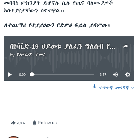
መባባስ ምክንያት ይሆናሉ ሲሉ የጤና ባለሙያዎች
አስተያየታቸውን ሰጥተዋል፡፡
ለተጨማሪ የተያያዘውን የድምፅ ፋይል ያዳምጡ።
በኮቪድ-19 ህይወቱ ያለፈን ግለሰብ የቀብር ሥነ ስርዓት የታደሙ ወደ ለይቶ ማቆያ ገቡ
by
የአሜሪካ ድምፅ
No media source currently available
0:00
3:37
ቀጥተኛ መገናኛ
አጋሩ
Follow us