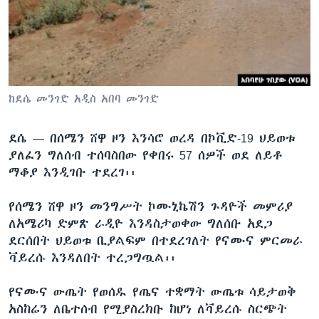
ቋንቋዎች
ከደሴ መንገድ አዲስ አበባ መንገድ
ደሴ —
በሰሜን ሸዋ ዞን እንሳሮ ወረዳ በኮቪድ-19 ህይወቱ
ያለፈን ግለሰብ ተሰባስበው የቀበሩ 57 ሰዎች ወደ ለይቶ
ማቆያ እንዲገቡ ተደረገ፡፡
የሰሜን ሸዋ ዞን መንግሥት ኮሙኒኬሽን ጉዳዮች መምሪያ
ለአሜሪካ ድምጽ ራዲዮ እንዳስታወቀው ግለሰቡ አደጋ
ደርሰበት ህይወቱ ቢያልፍም በተደረገለት የናሙና ምርመራ
ቫይረሱ እንዳለበት ተረጋግጧል፡፡
የናሙና ውጤት የወሰዱ የጤና ተቋማት ውጤቱ ሳይታወቅ
አስከሬን ለቤተሰብ የሚያስረክቡ ከሆነ ለቫይረሱ ስርጭት