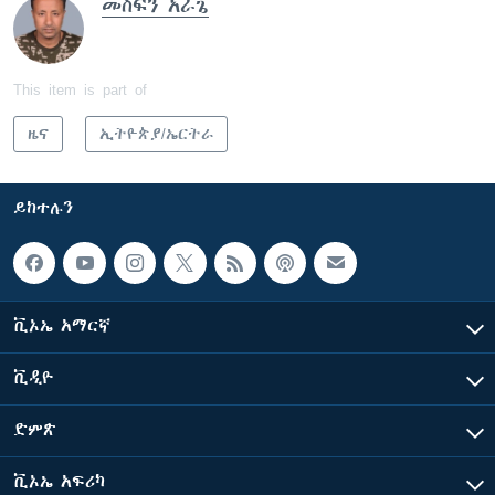
መስፍን አራጌ
This item is part of
ዜና
ኢትዮጵያ/ኤርትራ
ይከተሉን
ቪኦኤ አማርኛ
ቪዲዮ
ድምጽ
ቪኦኤ አፍሪካ