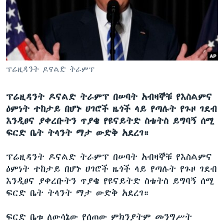
ቋንቋዎች
ፕሬዚዳንት ዶናልድ ትራምፕ
ፕሬዚዳንት ዶናልድ ትራምፕ በሠባት አብዛኞቹ የእስልምና
ዕምነት ተከታይ በሆኑ ሀገሮች ዜጎች ላይ የጣሉት የጉዞ ገደብ
እንዲፀና ያቀረቡትን ጥያቄ የዩናይትድ ስቴትስ ይግባኝ ሰሚ
ፍርድ ቤት ትላንት ማታ ውድቅ አደረገ።
ፕሬዚዳንት ዶናልድ ትራምፕ በሠባት አብዛኞቹ የእስልምና
ዕምነት ተከታይ በሆኑ ሀገሮች ዜጎች ላይ የጣሉት የጉዞ ገደብ
እንዲፀና ያቀረቡትን ጥያቄ የዩናይትድ ስቴትስ ይግባኝ ሰሚ
ፍርድ ቤት ትላንት ማታ ውድቅ አደረገ።
ፍርድ ቤቱ ለውሳኔው የሰጠው ምክንያትም መንግሥት