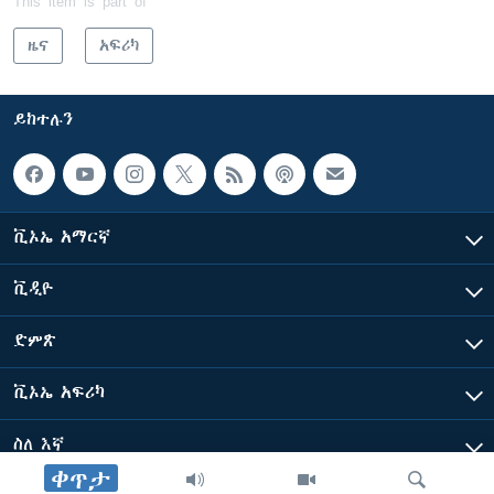
This item is part of
ዜና
አፍሪካ
ይከተሉን
ቪኦኤ አማርኛ
ቪዲዮ
ድምጽ
ቪኦኤ አፍሪካ
ስለ እኛ
ቀጥታ