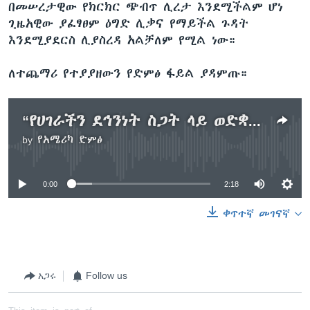
በመሠረታዊው የክርክር ጭብጥ ሊረታ እንደሚችልም ሆነ
ጊዜአዊው ያፈፃፀም ዕግድ ሊቃና የማይችል ጉዳት
እንደሚያደርስ ሊያስረዳ አልቻለም የሚል ነው።
ለተጨማሪ የተያያዘውን የድምፅ ፋይል ያዳምጡ።
“የሀገራችን ደኅንነት ስጋት ላይ ወድቋል፣ ፍ/ቤት እንገናኝ - ፕሬዚዳንት ዶናልድ ትራምፕ
by
የአሜሪካ ድምፅ
No media source currently available
0:00
2:18
ቀጥተኛ መገናኛ
አጋሩ
Follow us