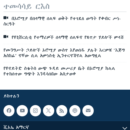
ተመሳሳይ ርእስ
በኦሮሚያ በሰላማዊ ሰልፍ ወቅት የተገደለ ወጣት የቀብር ሥነ-
ስርዓት
የዩኒቨርሲቲ የተማሪዎች ሰላማዊ ሰልፍና የጸጥታ ሃይሎች ምላሽ
የመንግሥት ኃይሎች ኦሮሚያ ውስጥ እየወሰዱ ያሉት እርምጃ “እጅግ
አስከፊ” ናቸው ሲል አምነስቲ ኢንተርናሽናል አውግዟል
የዩናይትድ ስቴትስ ውጭ ጉዳይ መሥሪያ ቤት በኦሮሚያ ክልል
የተከሰተው ግጭት እንዳሳሰበው አስታወቀ
ይከተሉን
ቪኦኤ አማርኛ