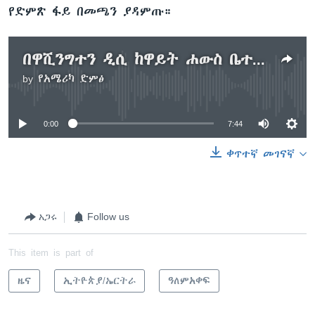
የድምጽ ፋይ በመጫን ያዳምጡ።
በዋሺንግተን ዲሲ ከዋይት ሐውስ ቤተ መንግሥት ፊት ለፊት የሻማ ማብራት ሥነ ሥርዓት ተካሄደ
by
የአሜሪካ ድምፅ
No media source currently available
0:00
7:44
ቀጥተኛ መገናኛ
አጋሩ
Follow us
This item is part of
ዜና
ኢትዮጵያ/ኤርትራ
ዓለምአቀፍ