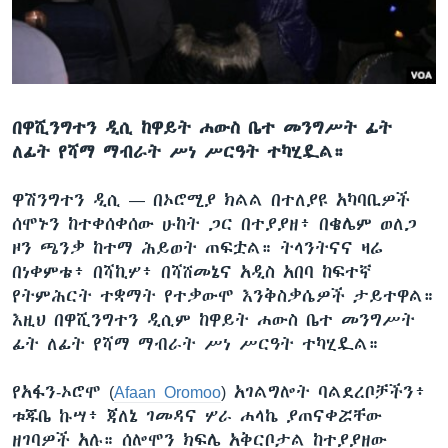
ቋንቋዎች
በዋሺንግተን ዲሲ ከዋይት ሐውስ ቤተ መንግሥት ፊት
ለፊት የሻማ ማብራት ሥነ ሥርዓት ተካሂዷል።
ዋሽንግተን ዲሲ —
በኦሮሚያ ክልል በተለያዩ አካባቢዎች
ሰሞኑን ከተቀሰቀሰው ሁከት ጋር በተያያዘ፥ በቄሌም ወለጋ
ዞን ጫንቃ ከተማ ሕይወት ጠፍቷል። ትላንትናና ዛሬ
በነቀምቴ፥ በሻኪሦ፥ በሻሸመኔና አዲስ አበባ ከፍተኛ
የትምሕርት ተቋማት የተቃውሞ እንቅስቃሴዎች ታይተዋል።
እዚህ በዋሺንግተን ዲሲም ከዋይት ሐውስ ቤተ መንግሥት
ፊት ለፊት የሻማ ማብራት ሥነ ሥርዓት ተካሂዷል።
የአፋን-ኦሮሞ (
Afaan Oromoo
) አገልግሎት ባልደረቦቻችን፥
ቱጁቤ ኩሣ፥ ጃለኔ ገመዳና ሦራ ሐላኬ ያጠናቀሯቸው
ዘገባዎች አሉ። ሰሎሞን ክፍሌ አቅርቦታል ከተያያዘው