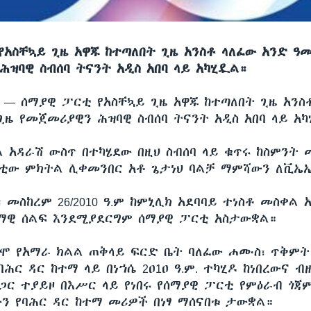
የአስቸኳይ ጊዜ አዋጁ ከተጣለበት ጊዜ አንስቶ ላለፈው አንድ ዓ
ሕዝባዊ ስብሰባ ትናንት አዲስ አበባ ላይ አካሂዷል።
ሲ —
ሰማያዊ ፓርቲ የአስቸኳይ ጊዜ አዋጁ ከተጣለበት ጊዜ አንስ
ጊዜ የመጀመሪያዊን ሕዝባዊ ስብሰባ ትናንት አዲስ አበባ ላይ አ
 አዳራሽ ውስጥ በተካሄደው በዚህ ስብሰባ ላይ ቁጥሩ ከስምንት 
ቲው ምክትል ሊቀመንበር አቶ ጌታነህ ባልቻ ማምሻውን ለቪኤኤ
 መስከረም 26/2010 ዓ.ም ከምኒሊክ አደባባይ ተነስቶ መስቀል 
ማዊ ሰልፍ እንደሚያደርግም ሰማያዊ ፓርቲ አስታውቋል።
ሞ የአማራ ክልል ጠቅላይ ፍርድ ቤት ባለፈው ሐሙስ፣ ጥቅምት 16
ሕር ዳር ከተማ ላይ በነኀሴ 2ዐ1ዐ ዓ.ም. ተካሂዶ ከነበረውና ብ
ጋር ተያይዞ በእሥር ላይ የነበሩ የሰማያዊ ፓርቲ የምዕራብ ጎጃም
ን የባሕር ዳር ከተማ መሪዎች በነፃ ማሰናበቱ ታውቋል።