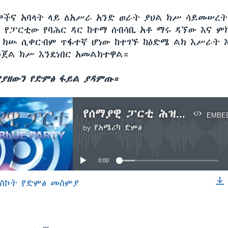
ችና አባላት ላይ ለአሥራ አንድ ወራት ያህል ክሥ ሳይመሠረት
ት የፓርቲው የባሕር ዳር ከተማ ሰብሳቢ አቶ ማሩ ዳኘው እና ም
ክሡ ሲቀርብም ጥፋተኛ ሆነው ከተገኙ ከዕድሜ ልክ እሥራት 
ንጀል ክሥ እንደነበር አመልክተዋል።
ያዘውን የድምፅ ፋይል ያዳምጡ።
የሰማያዊ ፓርቲ ሕዝባዊ ስብሰባና የባሕር ዳር እሥረኞቹ መለቀቅ
EMBE
by
የአሜሪካ ድምፅ
No media source currently available
0:00
ስኮት የድምፅ መስምያ
EMBED