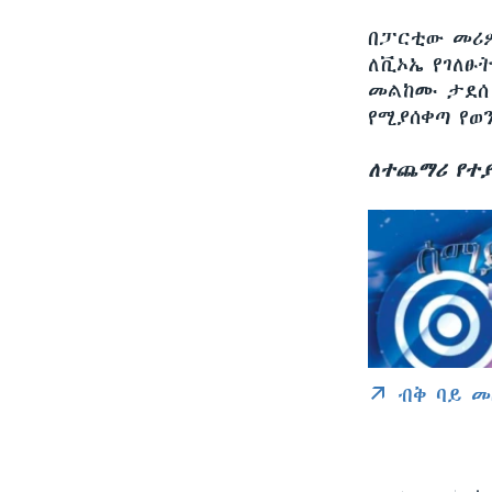
በፓርቲው መሪዎ
ለቪኦኤ የገለፁ
መልከሙ ታደሰ 
የሚያሰቀጣ የወ
ለተጨማሪ የተያ
ብቅ ባይ መ