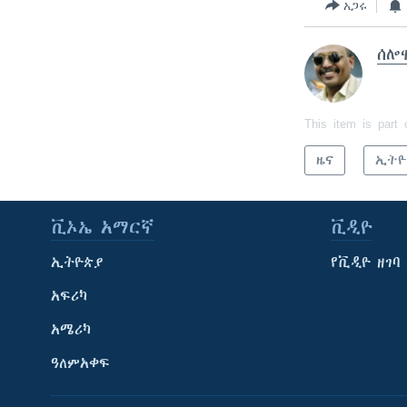
አጋሩ
ሰሎ
This item is part 
ዜና
ኢትዮ
ቪኦኤ አማርኛ
ቪዲዮ
ኢትዮጵያ
የቪዲዮ ዘገባ
አፍሪካ
አሜሪካ
ዓለምአቀፍ