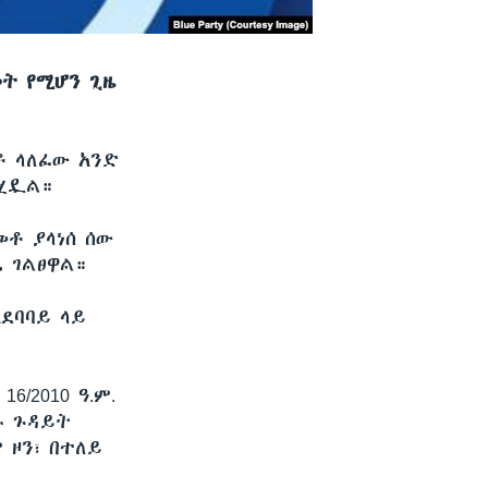
መት የሚሆን ጊዜ
ቶ ላለፈው አንድ
ካሂዷል።
መቶ ያላነሰ ሰው
 ገልፀዋል።
አደባባይ ላይ
/2010 ዓ.ም.
ዙ ጉዳይት
 ዞን፣ በተለይ