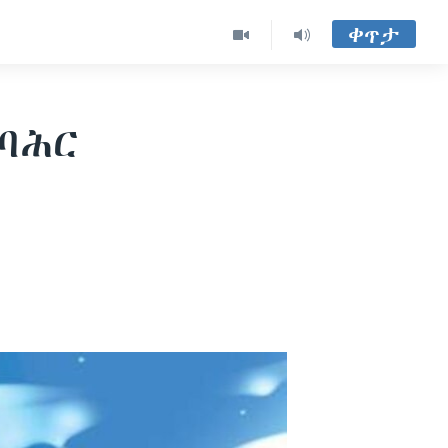
ቀጥታ
የባሕር