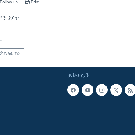
Follow us
Print
ሞን አባተ
of
ጵያ/ኤርትራ
ይከተሉን