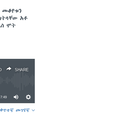
 መቆየቱን
ክትላቸው አቶ
እስ ሞት
D
SHARE
7:49
ቀጥተኛ መገናኛ
SHARE