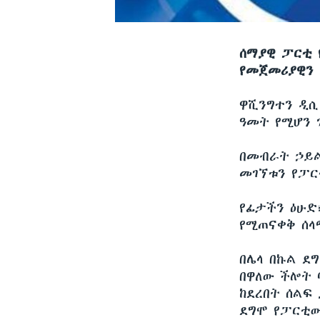
ሰማያዊ ፓርቲ 
የመጀመሪያዊን 
ዋሺንግተን ዲ
ዓመት የሚሆን 
በመብራት ኃይል
መገኘቱን የፓር
የፊታችን ዕሁድ፣
የሚጠናቀቅ ሰላ
በሌላ በኩል ደግ
በዋለው ችሎት ባ
ከደረበት ሰልፍ 
ደግሞ የፓርቲው