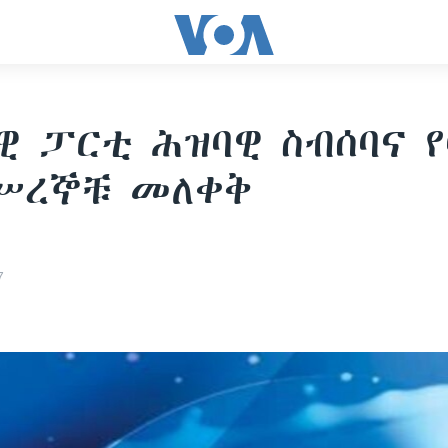
ዊ ፓርቲ ሕዝባዊ ስብሰባና 
ሥረኞቹ መለቀቅ
7