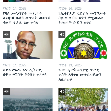
ማርች 14, 2025
ማርች 14, 2025
የባለ ሥልጣናት መፈታት
የኢትዮጵያ ፌደራል መንግሥት
ለደቡብ ሱዳን ውጥረት መርገብ
በዶ.ር ደብረ ጽዮን የሚመራው
ቁልፍ ጉዳይ ነው ተባለ
የህወሓት ቡድን ወቀሰ
ማርች 14, 2025
ማርች 13, 2025
አይኤምኤፍ እና ኢትዮጵያ
የቦሮ ዴሞክራሲያዊ ፓርቲ
በዋጋ ግሽበት ትንበያ ተለያዩ
ሦስት አባላቱ መታሰራቸውን
አስታወቀ