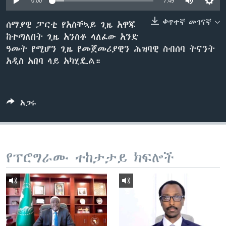
0:00
7:49
ቀጥተኛ መገናኛ
ሰማያዊ ፓርቲ የአስቸኳይ ጊዜ አዋጁ
ከተጣለበት ጊዜ አንስቶ ላለፈው አንድ
ቋንቋዎች
ዓመት የሚሆን ጊዜ የመጀመሪያዊን ሕዝባዊ ስብሰባ ትናንት
አዲስ አበባ ላይ አካሂዷል።
አጋሩ
የፕሮግራሙ ተከታታይ ክፍሎች