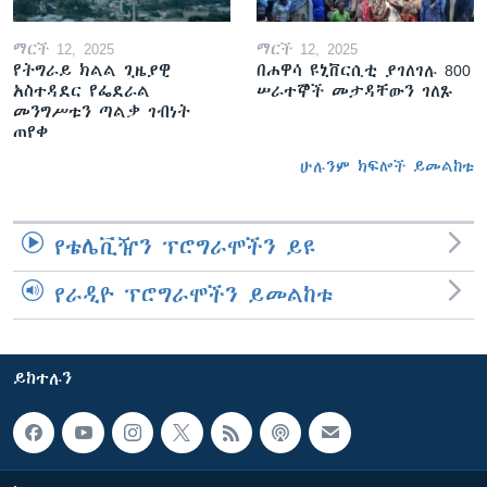
ማርች 12, 2025
ማርች 12, 2025
የትግራይ ክልል ጊዜያዊ
በሐዋሳ ዩኒቨርሲቲ ያገለገሉ 800
አስተዳደር የፌደራል
ሠራተኞች መታዳቸውን ገለጹ
መንግሥቱን ጣልቃ ገብነት
ጠየቀ
ሁሉንም ክፍሎች ይመልከቱ
የቴሌቪዥን ፕሮግራሞችን ይዩ
የራዲዮ ፕሮግራሞችን ይመልከቱ
ይከተሉን