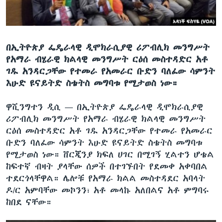
ቋንቋዎች
በኢትዮጵያ ፌዴራላዊ ዲሞክራሲያዊ ሪፖብሊክ መንግሥት
የአማራ ብሄራዊ ክልላዊ መንግሥት ርዕሰ መስተዳድር አቶ
ገዱ አንዳርጋቸው የተመራ የአመራር ቡድን ባለፈው ሳምንት
እሁድ ዩናይትድ ስቴትስ መግባቱ የሚታወስ ነው።
ዋሺንግተን ዲሲ —
በኢትዮጵያ ፌዴራላዊ ዲሞክራሲያዊ
ሪፖብሊክ መንግሥት የአማራ ብሄራዊ ክልላዊ መንግሥት
ርዕሰ መስተዳድር አቶ ገዱ አንዳርጋቸው የተመራ የአመራር
ቡድን ባለፈው ሳምንት እሁድ ዩናይትድ ስቴትስ መግባቱ
የሚታወስ ነው። ቨርጂንያ ክፍለ ሀገር በሚገኝ ሂልተን ሆቴል
ከፍተኛ ብዛት ያላቸው ሰዎች በተገኙበት የደመቀ አቀባበል
ተደርጎላቸዋል። ሌሎቹ የአማራ ክልል መስተዳደር አባላት
ዶ/ር አምባቸው መኮንን፣ አቶ መላኩ አለበልና አቶ ምግባሩ
ከበደ ናቸው።