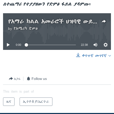
ለተጨማሪ የተያያዘውን የድምፅ ፋይል ያዳምጡ
።
የአማራ ክልል አመራሮች ህዝባዊ ውይይት
by
የአሜሪካ ድምፅ
No media source currently available
0:00
22:38
ቀጥተኛ መገናኛ
አጋሩ
Follow us
This item is part of
ዜና
ኢትዮጵያ/ኤርትራ