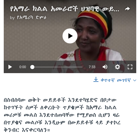
የአማራ ክልል አመራሮች ህዝባዊ ውይይት
by
የአሜሪካ ድምፅ
No media source currently available
0:00
7:33
ቀጥተኛ መገናኛ
በስብስባው ወቅት ውይይቶች እንደተካሄድና በቦታው
ከተገኙት ሰዎች ለቀረቡት ጥያቄዎች ከአማራ ክልል
መሪዎቹ መልስ እንደተሰጠባቸው የሚያወስ ሲሆን ዛሬ
በጥያቄና መልሶቹ እንዲሁም በውይይቶቹ ላይ ያተኮረ
ቅንብር እናቀርባለን።