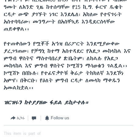
ዓመት ለአንድ ጊዜ ከተሰጣቸው የ15 ኪ.ግ. ፉርኖ ዱቄት
ርዳታ ውጭ ያገኙት ነገር እንደሌለ፣ አክለው የተናገሩት
አስተባባሪው፣ መንግሥት በአስቸኳይ እንዲደርስላቸው
ጠይቀዋል፡፡
የተጠቀሰውን የሟቾች አኀዝ በሪፖርት እንደሚያውቀው
ያረጋገጠው፣ የቻግኒ ከተማ አስተዳደር የአደጋ መከላከል እና
ምግብ ዋስትና ማስተባበሪያ ጽ/ቤትም፣ ለክልሉ የአደጋ
መከላከል እና ምግብ ዋስትና ኮሚሽን ማሳወቁን ገልጿል፡፡
ኮሚሽኑ በበኩሉ፣ የተፈናቃዮቹ ቅሬታ ትክክለኛ እንደኾነ
አምኖ፣ በቅርቡ፣ የዕለት ምግብ ርዳታ ለመላክ ማቀዱን
አመልክቷል፡፡
ዝርዝሩን ከተያያዘው ፋይል ይከታተሉ።
አጋሩ
Follow us
This item is part of