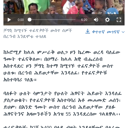
0:00
6:20
ቋንቋዎች
ቻግኒ ከሚገኙ ተፈናቃዮች ውስጥ ሰዎች
ቀጥተኛ መገናኛ
በረኀብ እንደሞቱ ተገለጸ
ከኦሮሚያ ክልል ምሥራቅ ወለጋ ዞን ኬረሙ ወረዳ ባለፈው
ዓመት ተፈናቅለው፣ በዐማራ ክልል አዊ ብሔረሰብ
አስተዳደር ዞን ቻግኒ ከተማ ከሚገኙ ተፈናቃዮች ውስጥ
ሁለቱ፣ በረኀብ ሕይወታቸው እንዳለፈ፣ የተፈናቃዮቹ
አስተባባሪ ገለጹ።
ባለፉት ሁለት ሳምንታት የሁለት ሕፃናት ሕይወት እንዳለፈ
ያስታወቁት፣ የተፈናቃዮቹ አስተባባሪ አቶ መሐመድ ሐሰን፣
ይህም፣ በአንድ ዓመት ውስጥ በረኀብ ሕይወታቸው ያለፉ
ሕፃናትንና አዛውንቶችን አኀዝ 55 እንዳደረሰው ገልጸዋል፡፡
ተፈናቃዮቹ፣ ከ2ሺሕ400 በላይ ብዛት እንዳላቸውና ባለፈው