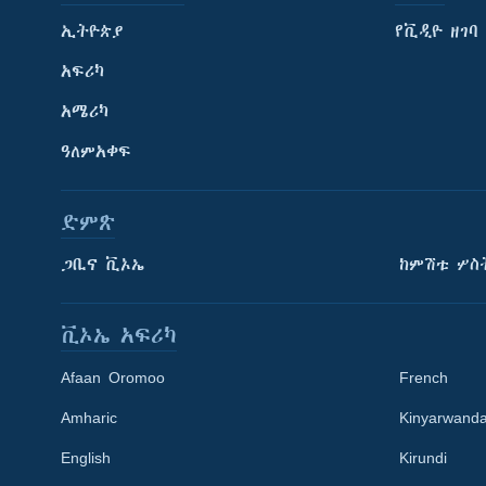
ኢትዮጵያ
የቪዲዮ ዘገባ
አፍሪካ
አሜሪካ
ዓለምአቀፍ
ድምጽ
ጋቢና ቪኦኤ
ከምሽቱ ሦስ
ቪኦኤ አፍሪካ
Afaan Oromoo
French
Amharic
Kinyarwand
English
Kirundi
Learning English