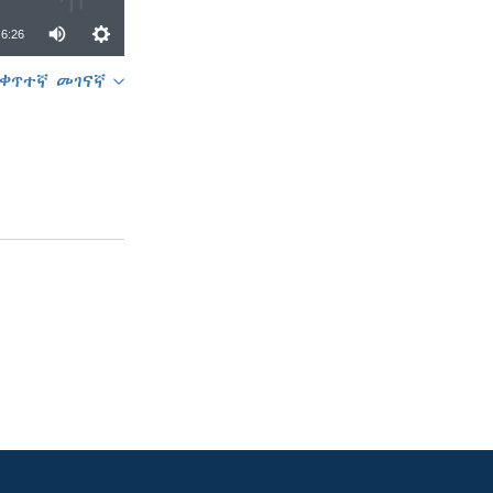
6:26
ቀጥተኛ መገናኛ
SHARE