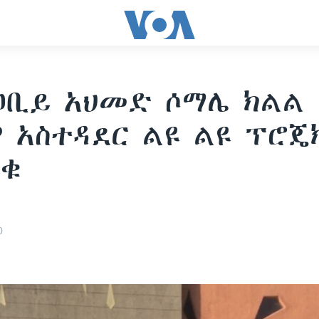
ዐቢይ አህመድ ሶማሌ ክልል 
 አስተዳደር ልዩ ልዩ ፕሮጄ
ረቁ
0