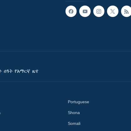
ት ሰዓት የአማርኛ ዜና
Portuguese
a
Shona
Somali