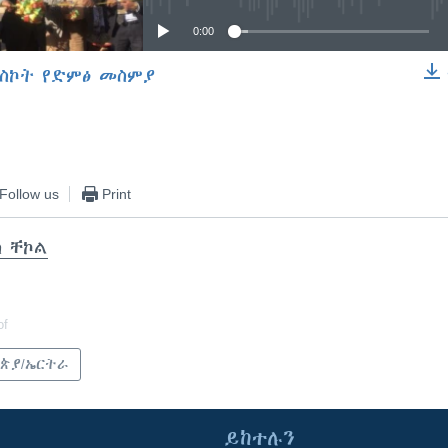
0:00
ስኮት የድምፅ መስምያ
EMBED
Follow us
Print
ስ ቸኮል
of
ጵያ/ኤርትራ
ይከተሉን