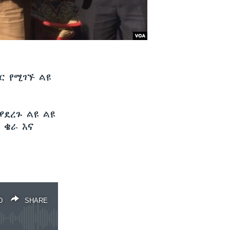
ር የሚገኙ ልዩ
ያደረጉ ልዩ ልዩ
 ቄራ እና
D
SHARE