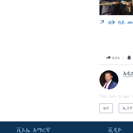
ብቅ ባይ መ
አጋሩ
አዲ
This item is part 
ዜና
ኢትዮ
ቪኦኤ አማርኛ
ቪዲዮ