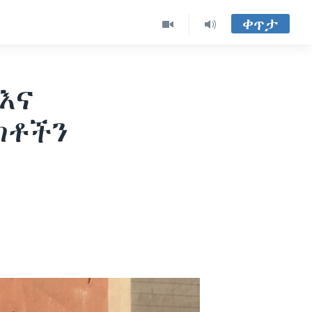
ቀጥታ
እና
ክቶችን