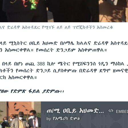
ልና ድሬዳዋ አስተዳደር የሚገኙ ልዩ ልዩ ፕሮጄክቶችን አስመረቁ
ላይ ሚኒስትር ዐቢይ አህመድ በሶማሌ ክልልና ድሬዳዋ አስተዳደ
ን አስመርቀዋል። የመሰረት ድንጋይም አስቀምጠዋል።
 በላይ በሆነ ወጪ 388 ኪሎ ሜትር የሚሸፍንንስ ጎዴን ማዕከል 
ክቶችን የመሰረት ድንጋይ ሲያስቀምጡ በድሬዳዋ ደግሞ ዘመናዊ
ርክ አስመርቀዋል።
ያዘው የድምጽ ፋይል ያድምጡ፡፡
ጠ/ሚ ዐቢይ አህመድ ሶማሌ ክልል እና ድሬዳዋ አስተዳደር ልዩ ልዩ ፕሮጄክቶችን አስመረቁ
EMBE
by
የአሜሪካ ድምፅ
No media source currently available