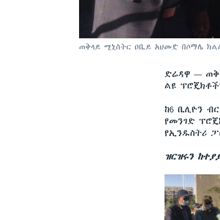
ጠቅላይ ሚኒስትር ዐቢይ አህመድ በሶማሌ ክል
ድሬዳዋ —
ጠቅ
ልዩ ፕሮጄክቶች
ከ6 ቢሊዮን ብር
የመንገድ ፕሮጄ
የኢንዱስትሪ ፓ
ዝርዝሩን ከተያ