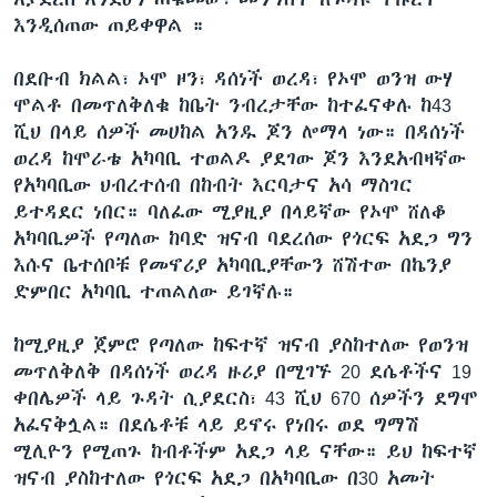
እንዲሰጠው ጠይቀዋል ።
በደቡብ ክልል፣ ኦሞ ዞን፣ ዳሰነች ወረዳ፣ የኦሞ ወንዝ ውሃ
ሞልቶ በመጥለቅለቁ ከቤት ንብረታቸው ከተፈናቀሉ ከ43
ሺህ በላይ ሰዎች መሀከል አንዱ ጆን ሎማላ ነው። በዳሰነች
ወረዳ ከሞራቴ አካባቢ ተወልዶ ያደገው ጆን እንደአብዛኛው
የአካባቢው ህብረተሰብ በከብት እርባታና አሳ ማስገር
ይተዳደር ነበር። ባለፈው ሚያዚያ በላይኛው የኦሞ ሸለቆ
አካባቢዎች የጣለው ከባድ ዝናብ ባደረሰው የጎርፍ አደጋ ግን
እሱና ቤተሰቦቹ የመኖሪያ አካባቢያቸውን ሸሽተው በኬንያ
ድምበር አካባቢ ተጠልለው ይገኛሉ።
ከሚያዚያ ጀምሮ የጣለው ከፍተኛ ዝናብ ያስከተለው የወንዝ
መጥለቅለቅ በዳሰነች ወረዳ ዙሪያ በሚገኙ 20 ደሴቶችና 19
ቀበሌዎች ላይ ጉዳት ሲያደርስ፣ 43 ሺህ 670 ሰዎችን ደግሞ
አፈናቅሏል። በደሴቶቹ ላይ ይኖሩ የነበሩ ወደ ግማሽ
ሚሊዮን የሚጠጉ ከብቶችም አደጋ ላይ ናቸው። ይህ ከፍተኛ
ዝናብ ያስከተለው የጎርፍ አደጋ በአካባቢው በ30 አመት