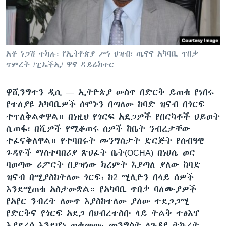
ቋንቋዎች
አቶ ነጋሽ ተክሉ፦የኢትዮጵያ ሥነ ህዝብ፣ ጤናና አካባቢ ጥበቃ
ጥምረት /ፒኤችኢ/ ዋና ዳይሬክተር
ዋሺንግተን ዲሲ —
ኢትዮጵያ ውስጥ በድርቅ ይጠቁ የነበሩ
የተለያዩ አካባቢዎች ሰሞኑን በጣለው ከባድ ዝናብ በጎርፍ
ተጥለቅልቀዋል። በነዚህ የጎርፍ አደጋዎች የበርካቶች ህይወት
ሲጠፋ፣ በሺዎች የሚቆጠሩ ሰዎች ከቤት ንብረታቸው
ተፈናቅለዋል። የተባበሩት መንግስታት ድርጅት የሰብዓዊ
ጉዳዮች ማስተባበሪያ ጽህፈት ቤት(OCHA) በነሀሴ ወር
ባወጣው ሪፖርት በያዝነው ክረምት እያጣለ ያለው ከባድ
ዝናብ በሚያስከትለው ጎርፍ፣ ከ2 ሚሊዮን በላይ ሰዎች
እንደሚጠቁ አስታውቋል። የአካባቢ ጥበቃ ባለሙያዎች
የአየር ንብረት ለውጥ እያስከተለው ያለው ተደጋጋሚ
የድርቅና የጎርፍ አደጋ በህብረተስቡ ላይ ትልቅ ተፅእኖ
እያደረሰ እንደሆነ ጠቁመው፣ መንግስት ለጉዳዩ ትኩረት