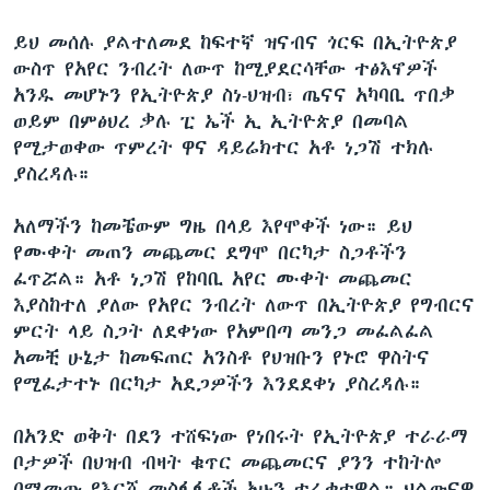
ይህ መሰሉ ያልተለመደ ከፍተኛ ዝናብና ጎርፍ በኢትዮጵያ
ውስጥ የአየር ንብረት ለውጥ ከሚያደርሳቸው ተፅእኖዎች
አንዱ መሆኑን የኢትዮጵያ ስነ-ህዝብ፣ ጤናና አካባቢ ጥበቃ
ወይም በምፅህረ ቃሉ ፒ ኤች ኢ ኢትዮጵያ በመባል
የሚታወቀው ጥምረት ዋና ዳይሬክተር አቶ ነጋሽ ተክሉ
ያስረዳሉ።
አለማችን ከመቼውም ግዜ በላይ እየሞቀች ነው። ይህ
የሙቀት መጠን መጨመር ደግሞ በርካታ ስጋቶችን
ፈጥሯል። አቶ ነጋሽ የከባቢ አየር ሙቀት መጨመር
እያስከተለ ያለው የአየር ንብረት ለውጥ በኢትዮጵያ የግብርና
ምርት ላይ ስጋት ለደቀነው የአምበጣ መንጋ መፈልፈል
አመቺ ሁኔታ ከመፍጠር አንስቶ የህዝቡን የኑሮ ዋስትና
የሚፈታተኑ በርካታ አደጋዎችን እንደደቀነ ያስረዳሉ።
በአንድ ወቅት በደን ተሸፍነው የነበሩት የኢትዮጵያ ተራራማ
ቦታዎች በህዝብ ብዛት ቁጥር መጨመርና ያንን ተከትሎ
በሚመጡ የእርሻ መስፋፋቶች አሁን ተራቁተዋል። ህልውናዋ