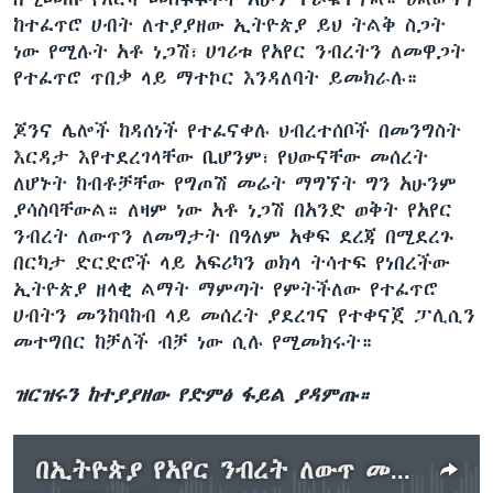
ከተፈጥሮ ሀብት ለተያያዘው ኢትዮጵያ ይህ ትልቅ ስጋት
ነው የሚሉት አቶ ነጋሽ፣ ሀገሪቱ የአየር ንብረትን ለመዋጋት
የተፈጥሮ ጥበቃ ላይ ማተኮር እንዳለባት ይመክራሉ።
ጆንና ሌሎች ከዳሰነች የተፈናቀሉ ህብረተሰቦች በመንግስት
እርዳታ እየተደረገላቸው ቢሆንም፣ የህውናቸው መሰረት
ለሆኑት ከብቶቻቸው የግጦሽ መሬት ማግኘት ግን አሁንም
ያሳስባቸውል። ለዛም ነው አቶ ነጋሽ በአንድ ወቅት የአየር
ንብረት ለውጥን ለመግታት በዓለም አቀፍ ደረጃ በሚደረጉ
በርካታ ድርድሮች ላይ አፍሪካን ወክላ ትሳተፍ የነበረችው
ኢትዮጵያ ዘላቂ ልማት ማምጣት የምትችለው የተፈጥሮ
ሀብትን መንከባከብ ላይ መሰረት ያደረገና የተቀናጀ ፓሊሲን
መተግበር ከቻለች ብቻ ነው ሲሉ የሚመክሩት።
ዝርዝሩን ከተያያዘው የድምፅ ፋይል ያዳምጡ።
በኢትዮጵያ የአየር ንብረት ለውጥ መዘዝ እየተባባሰ ነው