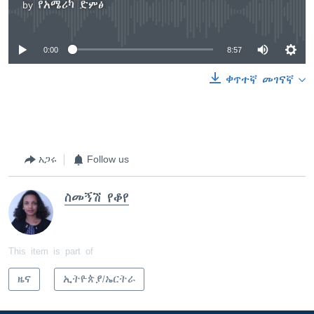
by
የአሜሪካ ድምፅ
No media source currently available
0:00
8:57
ቀጥተኛ መገናኛ
አጋሩ
Follow us
ስመኝሽ የቆየ
This item is part of
ዜና
ኢትዮጵያ/ኤርትራ