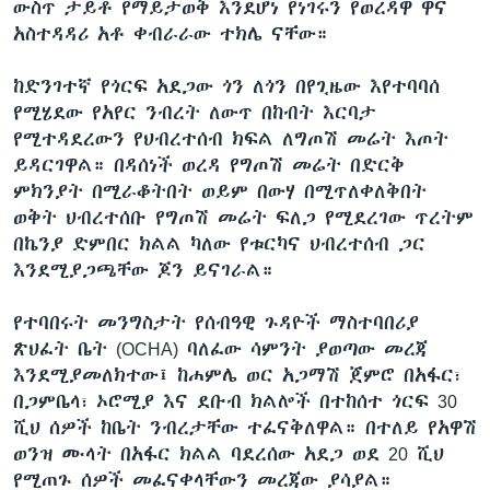
ውስጥ ታይቶ የማይታወቅ እንደሆነ የነገሩን የወረዳዋ ዋና
አስተዳዳሪ አቶ ቀብራራው ተክሌ ናቸው።
ከድንገተኛ የጎርፍ አደጋው ጎን ለጎን በየጊዜው እየተባባሰ
የሚሄደው የአየር ንብረት ለውጥ በከብት እርባታ
የሚተዳደረውን የህብረተሰብ ክፍል ለግጦሽ መሬት እጦት
ይዳርገዋል። በዳሰነች ወረዳ የግጦሽ መሬት በድርቅ
ምክንያት በሚራቆትበት ወይም በውሃ በሚጥለቀለቅበት
ወቅት ህብረተሰቡ የግጦሽ መሬት ፍለጋ የሚደረገው ጥረትም
በኬንያ ድምበር ክልል ካለው የቱርካና ህብረተሰብ ጋር
እንደሚያጋጫቸው ጆን ይናገራል።
የተባበሩት መንግስታት የሰብዓዊ ጉዳዮች ማስተባበሪያ
ጽህፈት ቤት (OCHA) ባለፈው ሳምንት ያወጣው መረጃ
እንደሚያመለክተው፤ ከሐምሌ ወር አጋማሽ ጀምሮ በአፋር፣
በጋምቤላ፣ ኦሮሚያ እና ደቡብ ክልሎች በተከሰተ ጎርፍ 30
ሺህ ሰዎች ከቤት ንብረታቸው ተፈናቅለዋል። በተለይ የአዋሽ
ወንዝ ሙላት በአፋር ክልል ባደረሰው አደጋ ወደ 20 ሺህ
የሚጠጉ ሰዎች መፈናቀላቸውን መረጃው ያሳያል።