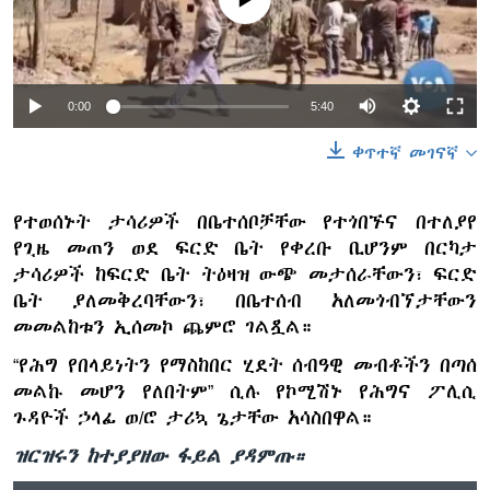
0:00
5:40
ቀጥተኛ መገናኛ
የተወሰኑት ታሳሪዎች በቤተሰቦቻቸው የተጎበኙና በተለያየ
የጊዜ መጠን ወደ ፍርድ ቤት የቀረቡ ቢሆንም በርካታ
ታሳሪዎች ከፍርድ ቤት ትዕዛዝ ውጭ መታሰራቸውን፣ ፍርድ
ቤት ያለመቅረባቸውን፣ በቤተሰብ አለመጎብኘታቸውን
መመልከቱን ኢሰመኮ ጨምሮ ገልጿል።
“የሕግ የበላይነትን የማስከበር ሂደት ሰብዓዊ መብቶችን በጣሰ
መልኩ መሆን የለበትም” ሲሉ የኮሚሽኑ የሕግና ፖሊሲ
ጉዳዮች ኃላፊ ወ/ሮ ታሪኳ ጌታቸው አሳስበዋል።
ዝርዝሩን ከተያያዘው ፋይል ያዳምጡ።