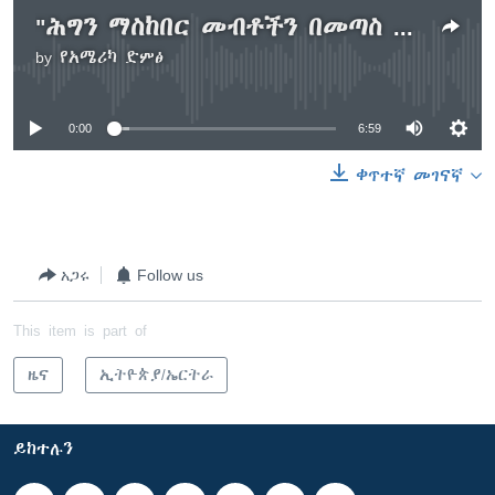
"ሕግን ማስከበር መብቶችን በመጣስ መሆን የለበትም” - ኢሰመኮ
by
የአሜሪካ ድምፅ
No media source currently available
0:00
6:59
ቀጥተኛ መገናኛ
አጋሩ
Follow us
This item is part of
ዜና
ኢትዮጵያ/ኤርትራ
ይከተሉን