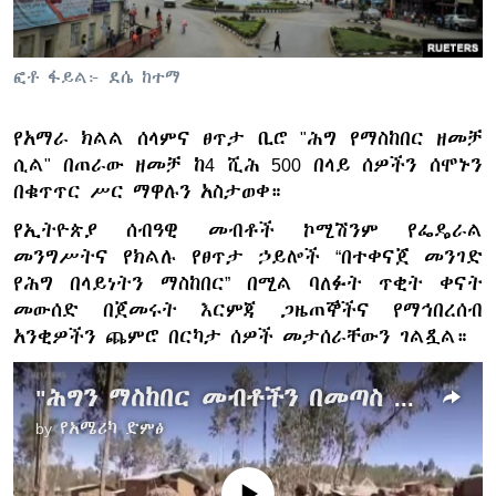
ፎቶ ፋይል፦ ደሴ ከተማ
ቋንቋዎች
የአማራ ክልል ሰላምና ፀጥታ ቢሮ "ሕግ የማስከበር ዘመቻ
ሲል" በጠራው ዘመቻ ከ4 ሺሕ 500 በላይ ሰዎችን ሰሞኑን
በቁጥጥር ሥር ማዋሉን አስታወቀ።
የኢትዮጵያ ሰብዓዊ መብቶች ኮሚሽንም የፌዴራል
መንግሥትና የክልሉ የፀጥታ ኃይሎች “በተቀናጀ መንገድ
የሕግ በላይነትን ማስከበር” በሚል ባለፉት ጥቂት ቀናት
መውሰድ በጀመሩት እርምጃ ጋዜጠኞችና የማኅበረሰብ
አንቂዎችን ጨምሮ በርካታ ሰዎች መታሰራቸውን ገልጿል።
"ሕግን ማስከበር መብቶችን በመጣስ መሆን የለበትም” - ኢሰመኮ
by
የአሜሪካ ድምፅ
No media source currently available