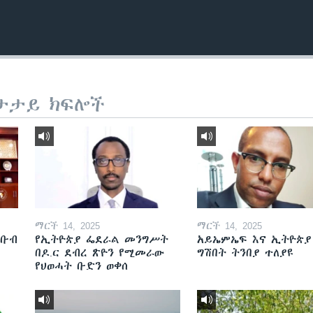
ታታይ ክፍሎች
ማርች 14, 2025
ማርች 14, 2025
ደቡብ
የኢትዮጵያ ፌደራል መንግሥት
አይኤምኤፍ እና ኢትዮጵያ
በዶ.ር ደብረ ጽዮን የሚመራው
ግሽበት ትንበያ ተለያዩ
የህወሓት ቡድን ወቀሰ