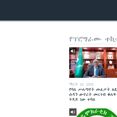
የፕሮግራሙ ተከ
ማርች 14, 2025
የባለ ሥልጣናት መፈታት ለ
ሱዳን ውጥረት መርገብ ቁልፍ
ጉዳይ ነው ተባለ