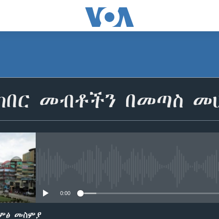
ከበር መብቶችን በመጣስ መሆ
No media source currently avail
0:00
ድምፅ መስምያ