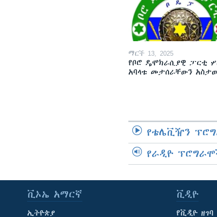
ማርች 13, 2025
የቦሮ ዴሞክራሲያዊ ፓርቲ ሦ
አባላቱ መታሰራቸውን አስታ
የቴሌቪዥን ፕሮግ
የራዲዮ ፕሮግራሞ
ቪኦኤ አማርኛ
ቪዲዮ
ኢትዮጵያ
የቪዲዮ ዘገባ