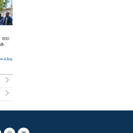
 800
ለጹ
መልከቱ