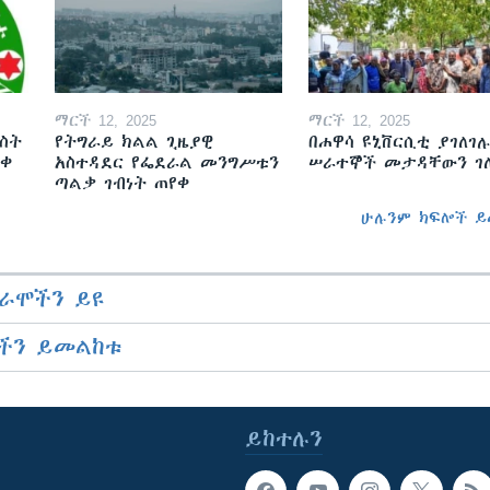
ማርች 12, 2025
ማርች 12, 2025
ስት
የትግራይ ክልል ጊዜያዊ
በሐዋሳ ዩኒቨርሲቲ ያገለገሉ
ወቀ
አስተዳደር የፌደራል መንግሥቱን
ሠራተኞች መታዳቸውን ገ
ጣልቃ ገብነት ጠየቀ
ሁሉንም ክፍሎች ይ
ራሞችን ይዩ
ችን ይመልከቱ
ይከተሉን