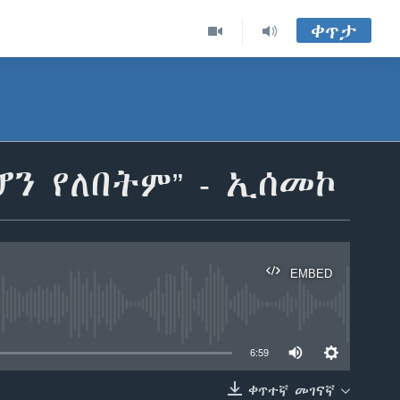
ቀጥታ
ን የለበትም” - ኢሰመኮ
EMBED
able
6:59
ቀጥተኛ መገናኛ