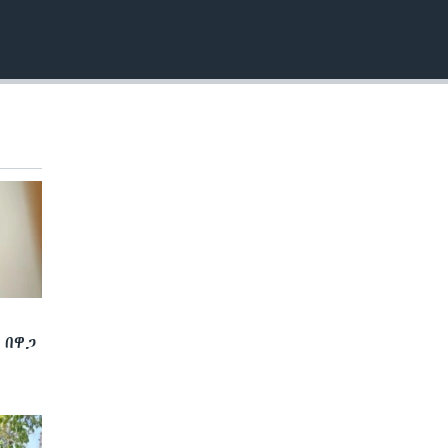
EMBED
 በዋጋ