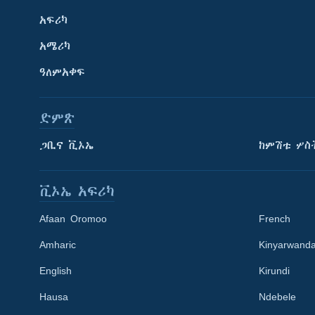
አፍሪካ
አሜሪካ
ዓለምአቀፍ
ድምጽ
ጋቢና ቪኦኤ
ከምሽቱ ሦስ
ቪኦኤ አፍሪካ
Afaan Oromoo
French
Amharic
Kinyarwand
English
Kirundi
Learning English
Hausa
Ndebele
ይከተሉን