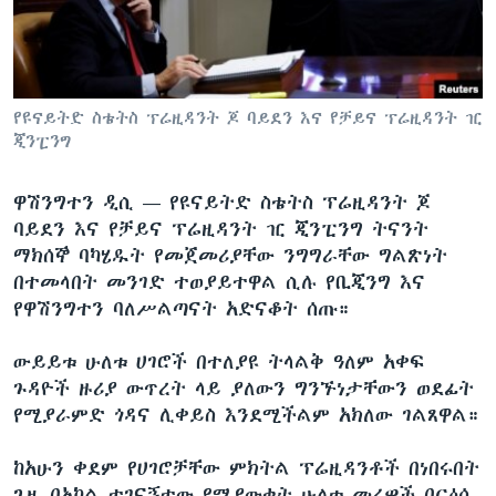
ቋንቋዎች
የዩናይትድ ስቴትስ ፕሬዚዳንት ጆ ባይደን እና የቻይና ፕሬዚዳንት ዢ
ጂንፒንግ
ዋሽንግተን ዲሲ —
የዩናይትድ ስቴትስ ፕሬዚዳንት ጆ
ባይደን እና የቻይና ፕሬዚዳንት ዢ ጂንፒንግ ትናንት
ማክሰኞ ባካሄዱት የመጀመሪያቸው ንግግራቸው ግልጽነት
በተመላበት መንገድ ተወያይተዋል ሲሉ የቢጂንግ እና
የዋሽንግተን ባለሥልጣናት አድናቆት ሰጡ።
ውይይቱ ሁለቱ ሀገሮች በተለያዩ ትላልቅ ዓለም አቀፍ
ጉዳዮች ዙሪያ ውጥረት ላይ ያለውን ግንኙነታቸውን ወደፊት
የሚያራምድ ጎዳና ሊቀይስ እንደሚችልም አክለው ገልጸዋል።
ከአሁን ቀደም የሀገሮቻቸው ምክትል ፕሬዚዳንቶች በነበሩበት
ጊዜ በአካል ተገናኝተው የሚያውቁት ሁለቱ መሪዎች በርዕሰ