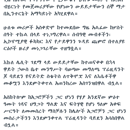
ብሄርነት የመጀመሪያቸው የሆነውን ውይይታቸውን ሰኞ ማታ
በኢንተርኔት አማካይነት አካሂደዋል።
ሁለቱ መሪዎች አስቀድሞ ከተመደበው ግዜ አልፈው ከሦስት
ሰዓት ተኩል በላይ ተነጋግረዋል። ሰብዓዊ መብቶችን፣
ኢኮኖሚያዊ ፉክክር እና የታይዋንን ጉዳይ ጨምሮ በተለያዩ
ርዕሶች ዙሪያ መነጋገራቸው ተዘግቧል።
እኩለ ሌሊት ገደማ ላይ ውይይታቸው ከተጠናቀቀ በኋላ
ዋይት ኃውስ ቤተ መንግሥት ባወጣው መግለጫ ፕሬዚዳንት
ጆ ባይደን ዩናይትድ ስቴትስ ለጥቅሞቿ እና ለእሴቶችዋ
መቆሟን እንደምትቀጥል አጠንክረው አስገንዝበዋል ብሏል።
አስከትሎም ከአጋሮቻችን ጋር ሆነን የሃያ አንደኛው ምዕተ
ዓመት ጎዳና ህግጋት ግልጽ እና ፍትሃዊ የሆነ ዓለም አቀፍ
ሥርዓት ለመመስረት ማስቻሉን ከሌሎች አጋሮቻን ጋር ሆነን
መስራታችንን እንደምንቀጥል ፕሬዚዳንት ባይደን አሳስበዋል
ብሏል።