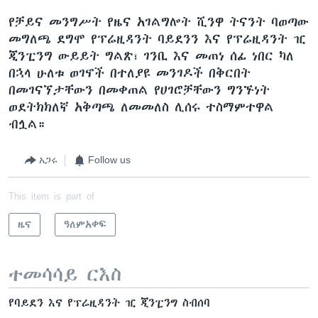
የቻይና መንግሥት የዜና አገልግሎት ሺንዋ ትናንት ባወጣው
መግለጫ ደግሞ የፕሬዚዳንት ባይደንን እና የፕሬዚዳንት ዢ
ጂንፒንግ ውይይት ግልጽ፣ ገንቢ እና መጠነ ሰፊ ነበር ካለ
በኋላ ሁለቱ ወገኖች በተለያዩ መንገዶች በቅርበት
በመገናኘታቸውን በመቀጠል የሀገሮቻቸውን ግንኙነት
ወደትክክለኛ አቅጣጫ ለመመለስ ሊሰሩ ተስማምተዋል
ብሏል።
አጋሩ
Follow us
This item is part of
ዜና
ዓለምአቀፍ
ተመሳሳይ ርእስ
የባይደን እና የፕሬዚዳንት ዢ ጂንፒንግ ስብሰባ