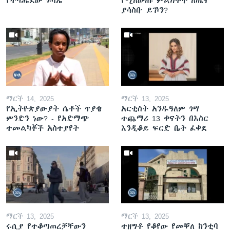
የተካሔደው ጉባኤ
የሚለውጡ ምልክቶች ለጤና
ያሳስቡ ይኾን?
ማርች 14, 2025
ማርች 13, 2025
የኢትዮጵያውያት ሴቶች ጥያቄ
አርቲስት አንዱዓለም ጎሣ
ምንድን ነው? - የአድማጭ
ተጨማሪ 13 ቀናትን በእስር
ተመልካቾች አስተያየት
እንዲቆይ ፍርድ ቤት ፈቀደ
ማርች 13, 2025
ማርች 13, 2025
ሩሲያ የተቆጣጠረቻቸውን
ተዘግቶ የቆየው የመቐለ ከንቲባ