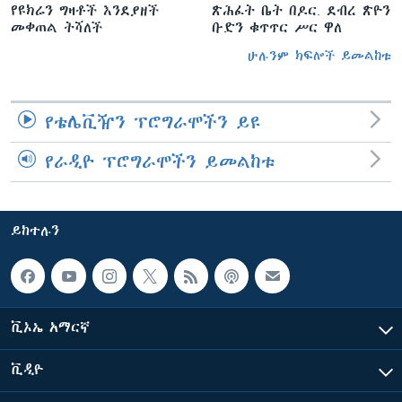
የዩክሬን ግዛቶች እንደያዘች
ጽሕፈት ቤት በዶር. ደብረ ጽዮን
መቀጠል ትሻለች
ቡድን ቁጥጥር ሥር ዋለ
ሁሉንም ክፍሎች ይመልከቱ
የቴሌቪዥን ፕሮግራሞችን ይዩ
የራዲዮ ፕሮግራሞችን ይመልከቱ
ይከተሉን
ቪኦኤ አማርኛ
ቪዲዮ