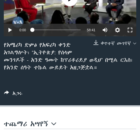
ቋንቋዎች
0:00
58:41
ቀጥተኛ መገናኛ
የአሜሪካ ድምፅ የአፍሪካ ቀንድ
አገልግሎት፣ “ኢትዮጵያ: የሰላም
መንገዶች - አንድ ዓመት ከፕሪቶሪይያ ወዲህ” በሚል ርእስ፣
የአንድ ሰዓት ተኩል ውይይት አዘጋጅቷል።
አጋሩ
ተጨማሪ አሣየኝ