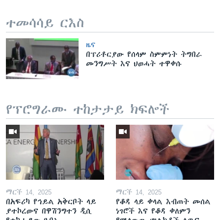
ተመሳሳይ ርእስ
ዜና
በፕሪቶርያው የሰላም ስምምነት ትግበራ
መንግሥት እና ህወሓት ተዋቀሱ
የፕሮግራሙ ተከታታይ ክፍሎች
ማርች 14, 2025
ማርች 14, 2025
በአፍሪካ የኅይል አቅርቦት ላይ
የቆዳ ላይ ቀላል እብጠት መሰል
ያተኮረውና በዋሽንግተን ዲሲ
ነገሮች እና የቆዳ ቀለምን