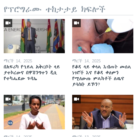
የፕሮግራሙ ተከታታይ ክፍሎች
ማርች 14, 2025
ማርች 14, 2025
በአፍሪካ የኅይል አቅርቦት ላይ
የቆዳ ላይ ቀላል እብጠት መሰል
ያተኮረውና በዋሽንግተን ዲሲ
ነገሮች እና የቆዳ ቀለምን
የተካሔደው ጉባኤ
የሚለውጡ ምልክቶች ለጤና
ያሳስቡ ይኾን?
ማርች 14, 2025
ማርች 13, 2025