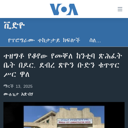
በቀላሉ
የመሥሪያ
ማገናኛዎች
ቪድዮ
ዜና
ወደ
ዋናው
የፕሮግራሙ ተከታታይ ክፍሎች
ስለ…
ኑሮ በጤንነት
ኢትዮጵያ
ይዘት
ጋቢና ቪኦኤ
እለፍ
አፍሪካ
ተዘግቶ የቆየው የመቐለ ከንቲባ ጽሕፈት
ወደ
ከምሽቱ ሦስት ሰዓት የአማርኛ ዜና
ዓለምአቀፍ
ቤት በዶር. ደብረ ጽዮን ቡድን ቁጥጥር
ዋናው
ቪዲዮ
ይዘት
አሜሪካ
ሥር ዋለ
እለፍ
የፎቶ መድብሎች
መካከለኛው ምሥራቅ
ወደ
ማርች 13, 2025
ክምችት
ዋናው
ሙሉጌታ አጽብሃ
ይዘት
እለፍ
Learning English
ይከተሉን