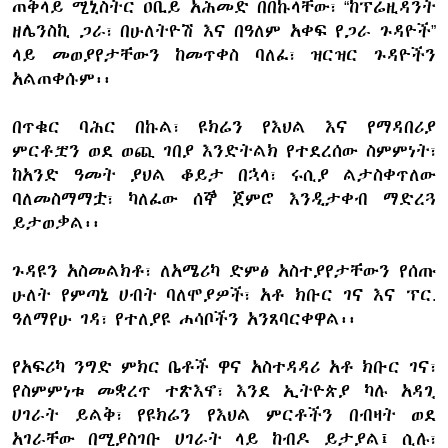
ጠቅላይ ሚኒስትር ዐቢይ አሕመድ በበኩላቸው፣ “ከፕሬዚዳንት
ዘሌንስኪ ጋራ፣ በሁለትዮሽ እና በዓለም አቀፍ የጋራ ጉዳዮች”
ላይ መወያየታቸውን ከመጥቀስ ባለፈ፣ ዝርዝር ጉዳዮችን
አልጠቀሱም፡፡
በጥቁር ባሕር በኩል፣ ዩክሬን የእህል እና የማዳበሪያ
ምርቶቿን ወደ ወጪ ገበያ እንድትልክ የተደረሰው ስምምነት፣
ከአንድ ዓመት ያህል ቆይታ በኋላ፣ ሩሲያ ልታስቀጥለው
ባለመስማማቷ፣ ካለፈው ሰኞ ጀምሮ እንዲታቀብ ማድረጓ
ይታወቃል፡፡
ጉዳዩን አስመልክቶ፣ ለአሜሪካ ድምፅ አስተያየታቸውን የሰጡ
ሁለት የምጣኔ ሀብት ባለሞያዎች፣ አቶ ክቡር ገና እና ፕር.
ዓለማየሁ ገዳ፣ የተለያዩ ሐሳቦችን አንጸባርቀዋል፡፡
የአፍሪካ ንግድ ምክር ቤቶች ዋና አስተዳዳሪ አቶ ክቡር ገና፣
የስምምነቱ መቋረጥ ተጽእኖ፣ እንደ ኢትዮጵያ ካሉ አዳጊ
ሀገራት ይልቅ፣ የዩክሬን የእህል ምርቶችን በብዛት ወደ
አገራቸው በሚያስገቡ ሀገራት ላይ ከብዶ ይታያል፤ ሲሉ፣