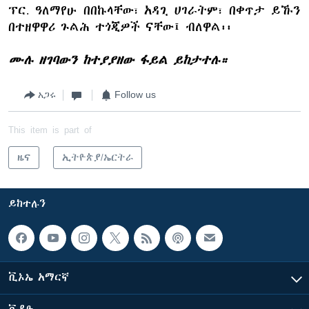
ፕር. ዓለማየሁ በበኩላቸው፣ አዳጊ ሀገራትም፣ በቀጥታ ይኹን
በተዘዋዋሪ ጉልሕ ተጎጂዎች ናቸው፤ ብለዋል፡፡
ሙሉ ዘገባውን ከተያያዘው ፋይል ይከታተሉ።
አጋሩ
Follow us
This item is part of
ዜና
ኢትዮጵያ/ኤርትራ
ይከተሉን
ቪኦኤ አማርኛ