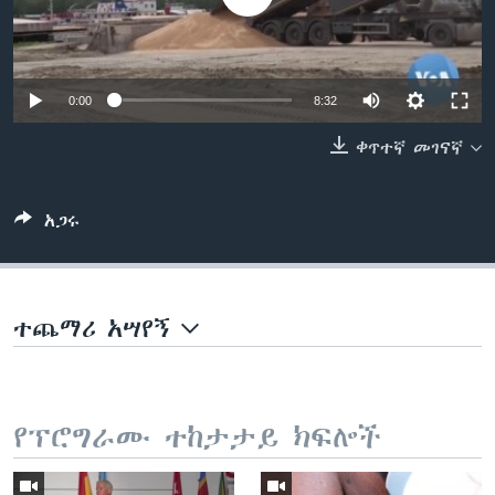
ቋንቋዎች
0:00
8:32
ቀጥተኛ መገናኛ
አጋሩ
ተጨማሪ አሣየኝ
የፕሮግራሙ ተከታታይ ክፍሎች