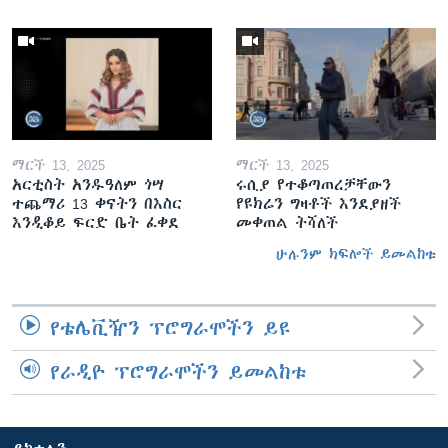
ማርች 13, 2025
ማርች 13, 2025
አርቲስት አንዱዓለም ጎሣ
ሩሲያ የተቆጣጠረቻቸውን
ተጨማሪ 13 ቀናትን በእስር
የዩክሬን ግዛቶች እንደያዘች
እንዲቆይ ፍርድ ቤት ፈቀደ
መቀጠል ትሻለች
ሁሉንም ክፍሎች ይመልከቱ
የቴሌቪዥን ፕሮግራሞችን ይዩ
የራዲዮ ፕሮግራሞችን ይመልከቱ