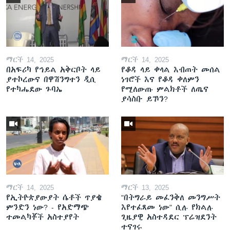
ማርች 14, 2025
ማርች 14, 2025
በአፍሪካ የኅይል አቅርቦት ላይ
የቆዳ ላይ ቀላል እብጠት መሰል
ያተኮረውና በዋሽንግተን ዲሲ
ነገሮች እና የቆዳ ቀለምን
የተካሔደው ጉባኤ
የሚለውጡ ምልክቶች ለጤና
ያሳስቡ ይኾን?
ማርች 14, 2025
ማርች 13, 2025
የኢትዮጵያውያት ሴቶች ጥያቄ
"በትግራይ መፈንቅለ መንግሥት
ምንድን ነው? - የአድማጭ
እየተፈጸመ ነው" ሲሉ የክልሉ
ተመልካቾች አስተያየት
ጊዜያዊ አስተዳደር ፕሬዝደንት
ተናገሩ