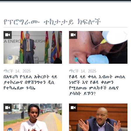
የፕሮግራሙ ተከታታይ ክፍሎች
ማርች 14, 2025
ማርች 14, 2025
በአፍሪካ የኅይል አቅርቦት ላይ
የቆዳ ላይ ቀላል እብጠት መሰል
ያተኮረውና በዋሽንግተን ዲሲ
ነገሮች እና የቆዳ ቀለምን
የተካሔደው ጉባኤ
የሚለውጡ ምልክቶች ለጤና
ያሳስቡ ይኾን?