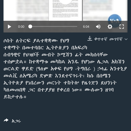
ቋንቋዎች
0:00
6:04
ቀጥተኛ መገናኛ
ሶስት ለትርፍ ያልተቋቋሙ የህግ
ተቋማት በመተባበር ኢትዮጵያን በአፍሪካ
ሰብዓዊና የህዝቦች መብት ኮሚሽን ፊት መክሰሳቸው
ተሰምቷል። ከተቋማቱ መካከል አንዱ የሆነው ሌጋል አክሽን
ወርልድ ዋይድ (ዓለም አቀፍ የህግ -ትግበራ ) ኃላፊ አንተኒያ
መልቪ ለአሜሪካ ድምጽ እንደተናገሩት፣ ክሱ በሰሜን
ኢትዮጵያ የነበረውን ጦርነት ተከትሎ የዜጎቿን ደህንነት
ካለመጠበቋ ጋር በተያያዘ የቀረበ ነው። ሙሉውን ዘገባ
ይከታተሉ።
አጋሩ