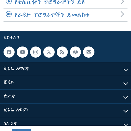
የቴሌቪዥን ፕሮግራሞችን ይዩ
የራዲዮ ፕሮግራሞችን ይመልከቱ
ይከተሉን
ቪኦኤ አማርኛ
ቪዲዮ
ድምጽ
ቪኦኤ አፍሪካ
ስለ እኛ