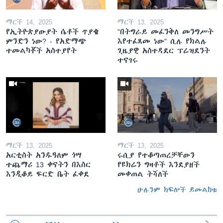
ማርች 14, 2025
ማርች 13, 2025
የኢትዮጵያውያት ሴቶች ጥያቄ
"በትግራይ መፈንቅለ መንግሥት
ምንድን ነው? - የአድማጭ
እየተፈጸመ ነው" ሲሉ የክልሉ
ተመልካቾች አስተያየት
ጊዜያዊ አስተዳደር ፕሬዝደንት
ተናገሩ
ማርች 13, 2025
ማርች 13, 2025
አርቲስት አንዱዓለም ጎሣ
ሩሲያ የተቆጣጠረቻቸውን
ተጨማሪ 13 ቀናትን በእስር
የዩክሬን ግዛቶች እንደያዘች
እንዲቆይ ፍርድ ቤት ፈቀደ
መቀጠል ትሻለች
ሁሉንም ክፍሎች ይመልከቱ