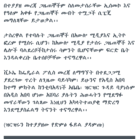
በተያያዘ መረጃ ጋዜጠኞችም ስለመታሰራቸው ኢሰመኮ እና
የዓለም አቀፉ የጋዜጠኞች መብት ተሟጋች ሲፒጄ
መግለጻቸው ይታወቃል፡፡
ታስረዋል የተባሉት ጋዜጠኞች በአውሎ ሚዲያእና ኢትዮ
ፎረም የሚሰሩ ሲሆን፣ ከአውሎ ሚዲያ የታሰሩ ጋዜጠኞች እና
ሌሎች ባልደረቦችከታሰሩ ሳምንት ቢሆናቸውም ፍርድ ቤት
እንዳልቀረቡ ቤተሰቦቻቸው ተናግረዋል፡፡
ቪኦኤ ከፌዴራል ፖሊስ መረጃ ለማግኘት በተደጋጋሚ
ያደረገው ጥረት ለጊዜው ባይሳካም፣ ይሁንና የአዲስ አበባ
ከተማ ምክትል ከንቲባአዳነች አቤቤ፣ ዝርዝር ጉዳይ ባያነሱም
በአዲስ አበባ ሆነው አሸባሪ ያሉትን ሕወሓትን የሚደግፉ
መኖራቸውን ገልጸው እነዚህን አካላትተጠያቂ ማድረግ
እንደሚያስፈልግ ትናንት ተናግረዋል፡፡
(ዝርዝሩን ከተያያዘው የድምፅ ፋይል ያዳምጡ)