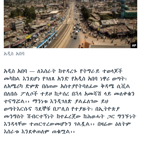
ቋንቋዎች
አዲስ አበባ
አዲስ አበባ —
ለእስራት ከተዳረጉ የትግራይ ተወላጆች
መካከል እንደሆነ የገለጸ አንድ የአዲስ አበባ ነዋሪ ወጣት፣
ለአሜሪካ ድምጽ በሰጠው አስተያየትባለፈው ቅዳሜ ሲቪል
በለበሱ ፖሊሶች ተይዞ ከታሰረ በኋላ አመሻሽ ላይ መለቀቁን
ተናግሯል፡፡ ማንነቱ እንዲገለጽ ያልፈለገው ይህ
ወጣትእርሱና ጓደኞቹ በፖሊስ የተያዙት፣ በኢትዮጵያ
መንግስት ሽብርተኝነት ከተፈረጀው ከሕወሓት ጋር ግንኙነት
እንዳላቸው ተጠርጥረውመሆኑን ገልጿል፡፡ በዛሬው ዕለትም
እስራቱ እንደቀጠለም ጠቁሟል፡፡