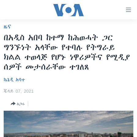
በቀላሉ
የመሥሪያ
ማገናኛዎች
ዜና
ዜና
ወደ
በአዲስ አበባ ከተማ ከሕወሓት ጋር
ዋናው
ኑሮ በጤንነት
ኢትዮጵያ
ግንኙነት አላቸው የተባሉ የትግራይ
ይዘት
ጋቢና ቪኦኤ
እለፍ
አፍሪካ
ክልል ተወላጅ የሆኑ ነዋሪዎችና የሚዲያ
ወደ
ከምሽቱ ሦስት ሰዓት የአማርኛ ዜና
ሰዎች መታሰራቸው ተገለጸ
ዓለምአቀፍ
ዋናው
ቪዲዮ
ይዘት
አሜሪካ
ኬኔዲ አባተ
እለፍ
የፎቶ መድብሎች
መካከለኛው ምሥራቅ
ወደ
ጁላይ 07, 2021
ክምችት
ዋናው
አጋሩ
ይዘት
እለፍ
Learning English
ይከተሉን