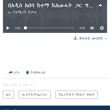
በአዲስ አበባ ከተማ ከሕወሓት ጋር ግንኙነት አላቸው የተባሉ የትግራይ ክልል ተወላጅ የሆኑ ነዋሪዎችና የሚዲያ ሰዎች መታሰራቸው ተገለጸ
by
የአሜሪካ ድምፅ
No media source currently available
0:00
9:06
ቀጥተኛ መገናኛ
አጋሩ
Follow us
This item is part of
ዜና
ኢትዮጵያ/ኤርትራ
የኢትዮጵያ የስደት ቀውስ