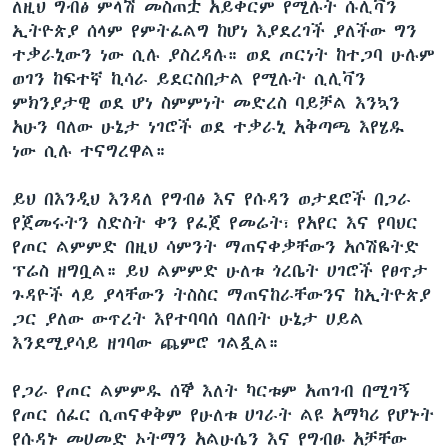
ለዚህ ግብፅ ምላሽ መስጠቷ አይቀርም የሚሉት ሱሊቫን
ኢትዮጵያ ሰላም የምትፈልግ ከሆነ እያደረገች ያለችው ግን
ተቃራኒውን ነው ሲሉ ያስረዳሉ። ወደ ጦርነት ከተጋባ ሁሉም
ወገን ከፍተኛ ኪሳራ ይደርስበታል የሚሉት ሲሊቫን
ምክንያታዊ ወደ ሆነ ስምምነት መድረስ ባይቻል እንኳን
አሁን ባለው ሁኔታ ነገሮች ወደ ተቃራኒ አቅጣጫ እየሄዱ
ነው ሲሉ ተናግረዋል።
ይህ በእንዲህ እንዳለ የግብፅ እና የሱዳን ወታደሮች በጋራ
የጀመሩትን ስድስት ቀን የፈጀ የመሬት፣ የአየር እና የባህር
የጦር ልምምድ በዚህ ሳምንት ማጠናቀቃቸውን አሶሽዬትድ
ፕሬስ ዘግቧል። ይህ ልምምድ ሁለቱ ጎረቤት ሀገሮች የፀጥታ
ጉዳዮች ላይ ያላቸውን ትስስር ማጠናከራቸውንና ከኢትዮጵያ
ጋር ያለው ውጥረት እየተባባሰ ባለበት ሁኔታ ሀይል
እንደሚያሳይ ዘገባው ጨምሮ ገልጿል።
የጋራ የጦር ልምምዱ ሰኞ እለት ካርቱም አጠገብ በሚገኝ
የጦር ሰፈር ሲጠናቀቅም የሁለቱ ሀገራት ልዩ አማካሪ የሆኑት
የሱዳኑ መሀመድ ኦትማን አልሁሴን እና የግብፁ አቻቸው