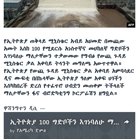
ቋንቋዎች
የኢትዮጵያ ጠቅላይ ሚኒስቴር አብይ አህመድ በመጪው
አመት እስከ 100 የሚደርሱ አነስተኛና መሀከለኛ ግድቦችን
እገነባለሁ ማለታቸውን ተቃውመው የግብፅ የውጪ ጉዳይ
ሚኒስቴር ቃል አቀባይ ትላንት መግለጫ አውጥተዋል።
የኢትዮጵያ የውጪ ጉዳይ ሚኒስቴር ቃል አቀባይ አምባሳደር
ዲና ሙፍቲ በበኩላቸው ኢትዮጵያ ዓለም አቀፍ ህጎችን
እስካከበረች ድረስ የተፈጥሮ ሀብቷን መጠቀም ትችላለች
ማለታቸውን ፋና ብሮድካቲንግ ኮርፖሬሽን ዘግቧል።
ዋሽንግተን ዲሲ —
ኢትዮጵያ 100 ግድቦችን እገነባለሁ ማለቷ ግብፅን አስቆጥቷል
by
የአሜሪካ ድምፅ
No media source currently available