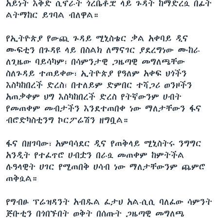
አይነት እቅድ ሲኖራት ጎረቤቶቿ ላይ ጉዳት ከማድረሷ በፊት
ልትማከር ይገባል ብለዋል።
የኢትዮጵያ የውጪ ጉዳይ ሚኒስቴር ቃል አቀባይ ዲና
ሙፍቲን በጉዳዩ ላይ በስልክ ለማናገር ያደረግነው ሙከራ
ለጊዜው ባይሳካም፣ በሳምንታዊ ጋዜጣዊ መግለጫቸው
ስለጉዳይ ተጠይቀው፣ ኢትዮጵያ የዓለም አቀፍ ህጎችን
እስካከበረች ድረስ፣ በተለይም ድምበር ተሻጋሪ ወንዞችን
አጠቃቀም ህግ እስካከበረች ድረስ የትኛውንም ሀብት
የመጠቀም መብታችን እንደተጠበቀ ነው ማለታቸውን ፋና
ብሮድካስቲንግ ኮርፖሬሽን ዘግቧል።
ፋና በዘገባው፣ አምባሳደር ዲና የጠቅላይ ሚኒስትሩ ንግግር
አንዲት የተፈጥሮ ሀብቷን በራሷ መጠቀም ከምትችል
ሉዓላዊት ሀገር የሚጠበቅ ሀሳብ ነው ማለታቸውንም ጨምሮ
ጠቅሷል።
የግብፁ ፕሬዝዳንት አብዱል ፈታህ አል-ሲሲ ባለፈው ሳምንት
ጅቡቲን በጎበኙበት ወቅት በሰጡት ጋዜጣዊ መግለጫ