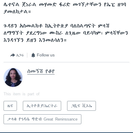
ሌተናል ጀነራል መሃመድ ፋሪድ መገኘታቸውን የኤፒ ዘገባ
ያመለክታል።
ጉዳዩን አስመልክቶ ከኢትዮጵያ ባለስልጣናት ምላሽ
ለማግኘት ያደረግነው ሙከራ ለጊዜው ባይሳካም፣ ምላሻቸውን
እንዳገኘን ይዘን እንመለሳለን።
አጋሩ
Follow us
ስመኝሽ የቆየ
This item is part of
ዜና
ኢትዮጵያ/ኤርትራ
ጋቢና ቪኦኤ
ታላቁ የኅዳሴ ግድብ Great Reninssance