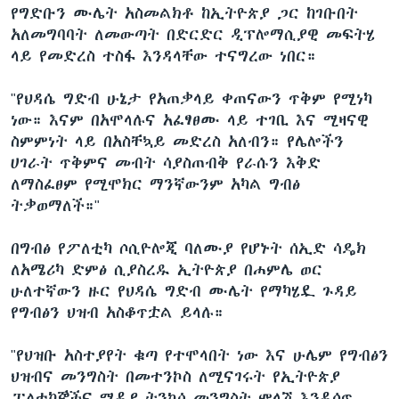
የግድቡን ሙሌት አስመልክቶ ከኢትዮጵያ ጋር ከገቡበት
አለመግባባት ለመውጣት በድርድር ዲፕሎማሲያዊ መፍትሄ
ላይ የመድረስ ተስፋ እንዳላቸው ተናግረው ነበር።
"የህዳሴ ግድብ ሁኔታ የአጠቃላይ ቀጠናውን ጥቅም የሚነካ
ነው። እናም በአሞላሉና አፈፃፀሙ ላይ ተገቢ እና ሚዛናዊ
ስምምነት ላይ በአስቸኳይ መድረስ አለብን። የሌሎችን
ሀገራት ጥቅምና መብት ሳያስጠብቅ የራሱን እቅድ
ለማስፈፀም የሚሞክር ማንኛውንም አካል ግብፅ
ትቃወማለች።"
በግብፅ የፖለቲካ ሶሲዮሎጂ ባለሙያ የሆኑት ሰኢድ ሳዴክ
ለአሜሪካ ድምፅ ሲያስረዱ ኢትዮጵያ በሐምሌ ወር
ሁለተኛውን ዙር የህዳሴ ግድብ ሙሌት የማካሄዷ ጉዳይ
የግብፅን ህዝብ አስቆጥቷል ይላሉ።
"የህዝቡ አስተያየት ቁጣ የተሞላበት ነው እና ሁሌም የግብፅን
ህዝብና መንግስት በመተንኮስ ለሚናገሩት የኢትዮጵያ
ፓለቲከኞችና ሚዲያ ትንኮሳ መንግስት ምላሽ እንዲሰጥ