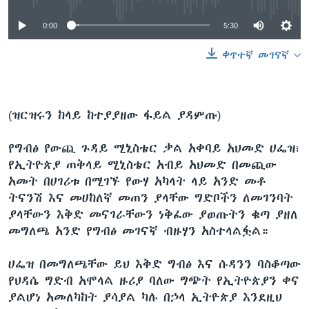
0:00
5:30
ቀጥተኛ መገናኛ
(ዝርዝሩን ከላይ ከተያያዘው ፋይል ያዳምጡ)
የግብፅ የውጪ ጉዳይ ሚኒስቴር ቃል አቀባይ አህመድ ሀፌዝ፣
የኢትዮጵያ ጠቅላይ ሚኒስቴር አብይ አህመድ በመጪው
አመት በሀገሪቱ በሚገኙ የውሃ አካላት ላይ አንድ መቶ
ትናንሽ እና መሀከለኛ መጠን ያላቸው ግድቦችን ለመገንባት
ያላቸውን እቅድ መናገራቸውን ነቅፈው ያወጡትን ቁጣ ያዘለ
መግለጫ አንድ የግብፅ መገናኛ ብዙሃን አስተላልፏል።
ሀፌዝ በመግለጫቸው ይህ እቅድ ግብፅ እና ሱዳንን ባስቆጣው
የህዳሴ ግድብ አሞላል ዙሪያ ባለው ግጭት የኢትዮጵያን ቀና
ያልሆነ አመለካከት ያሳያል ካሉ በኃላ ኢትዮጵያ እንደዚህ