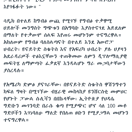
እየገፋፉት ነው። "
ሳዴክ በተለይ ከግብፅ ውጪ የሚገኙ የግብፅ ተቃዋሚ
ሀይሎች መንግስት ግጭቱን በአግባቡ እያስተናገደ አይደለም
በማለት የተቃውሞ ሰልፍ እየጠሩ መሆኑንም ተናግረዋል።
አክለውም የግብፅ ባለስልጣናት በተለይ እንደ አውሮፓ
ህብረት፣ ዩናይትድ ስቴትስ እና የአፍሪካ ህብረት ያሉ ሀያላን
አደራዳሪዎች ተፅእኗቸውን ተጠቅመው ለምን ዲፕሎማሲያዊ
መፍትሄ ለማምጣት ፈቃደኛ እንዳልሆኑ ግራ መጋባታቸውን
ያስረዳሉ።
የአሜሪካ ድምፅ ያናገራቸው፣ በዩናይትድ ስቴትስ ዋሽንግተን
ክፍለ ግዛት በሚገኘው ብሄራዊ መከላከያ ዩንቨርስቲ መምህር
የሆኑት ፓውል ሱሊቫን በበኩላቸው፣ ኢትዮጵያ የህዳሴ
ግድቡን መገንባቷ በራሱ ቁጣ የሚያጭር ሆኖ ሳለ 100 መቶ
ግድቦችን እገነባለሁ ማለቷ የበለጠ ፀቡን የሚያጋግል መሆኑን
ተናግረዋል።